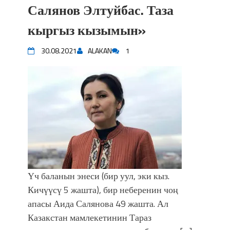
Салянов Элтуйбас. Таза
кыргыз кызымын»
30.08.2021
ALAKAN
1
Үч баланын энеси (бир уул, эки кыз.
Кичүүсү 5 жашта), бир неберенин чоң
апасы Аида Салянова 49 жашта. Ал
Казакстан мамлекетинин Тараз