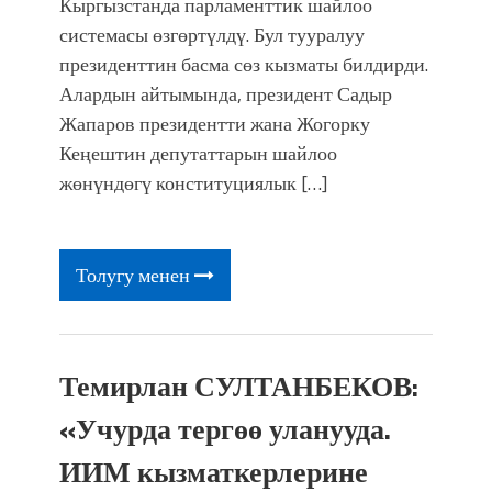
Кыргызстанда парламенттик шайлоо
системасы өзгөртүлдү. Бул тууралуу
президенттин басма сөз кызматы билдирди.
Алардын айтымында, президент Садыр
Жапаров президентти жана Жогорку
Кеңештин депутаттарын шайлоо
жөнүндөгү конституциялык […]
Толугу менен
Темирлан СУЛТАНБЕКОВ:
«Учурда тергөө уланууда.
ИИМ кызматкерлерине