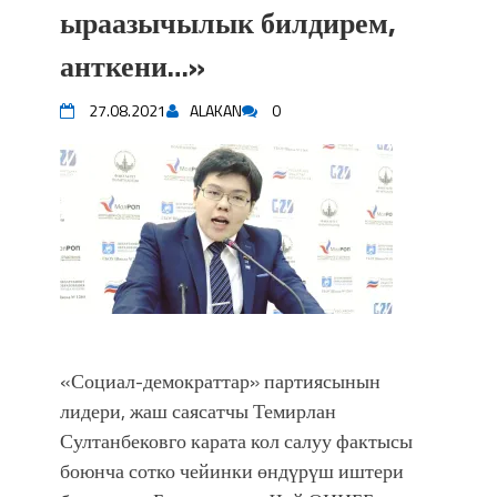
ыраазычылык билдирем,
анткени…»
27.08.2021
ALAKAN
0
«Социал-демократтар» партиясынын
лидери, жаш саясатчы Темирлан
Султанбековго карата кол салуу фактысы
боюнча сотко чейинки өндүрүш иштери