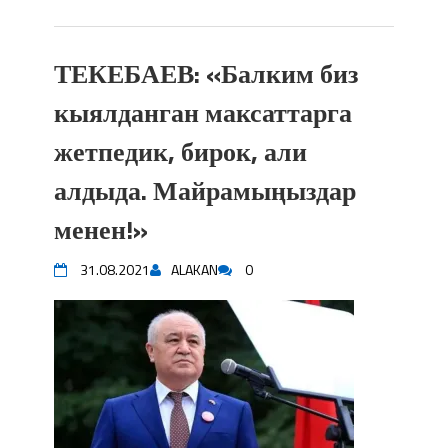
ТЕКЕБАЕВ: «Балким биз
кыялданган максаттарга
жетпедик, бирок, али
алдыда. Майрамыңыздар
менен!»
31.08.2021
ALAKAN
0