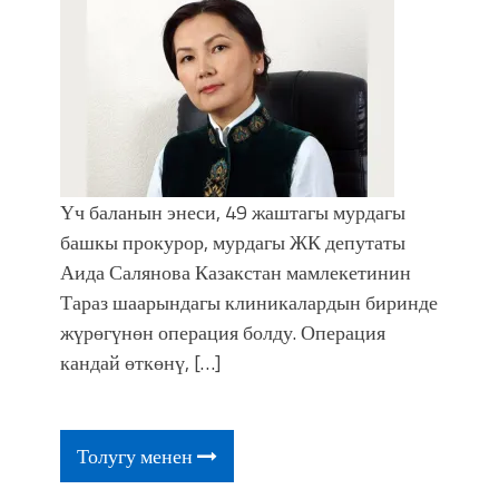
Үч баланын энеси, 49 жаштагы мурдагы
башкы прокурор, мурдагы ЖК депутаты
Аида Салянова Казакстан мамлекетинин
Тараз шаарындагы клиникалардын биринде
жүрөгүнөн операция болду. Операция
кандай өткөнү, […]
Толугу менен