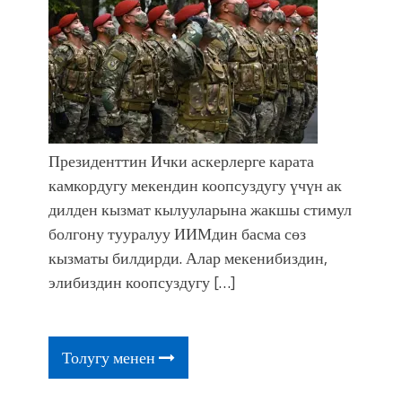
Президенттин Ички аскерлерге карата
камкордугу мекендин коопсуздугу үчүн ак
дилден кызмат кылууларына жакшы стимул
болгону тууралуу ИИМдин басма сөз
кызматы билдирди. Алар мекенибиздин,
элибиздин коопсуздугу […]
Толугу менен