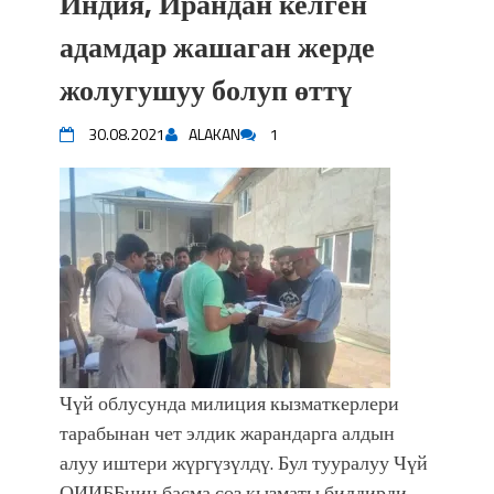
Индия, Ирандан келген
адамдар жашаган жерде
жолугушуу болуп өттү
30.08.2021
ALAKAN
1
Чүй облусунда милиция кызматкерлери
тарабынан чет элдик жарандарга алдын
алуу иштери жүргүзүлдү. Бул тууралуу Чүй
ОИИББнин басма сөз кызматы билдирди.