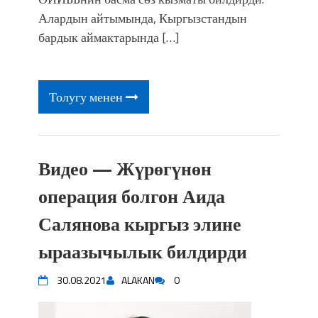
Алардын айтымында, Кыргызстандын
бардык аймактарында […]
Толугу менен
Видео — Жүрөгүнөн
операция болгон Аида
Салянова кыргыз элине
ыраазычылык билдирди
30.08.2021
ALAKAN
0