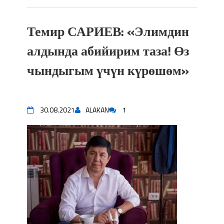
Темир САРИЕВ: «Элимдин
алдында абийирим таза! Өз
чындыгым үчүн күрөшөм»
30.08.2021
ALAKAN
1