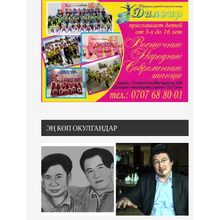
ЭҢ КӨП ОКУЛГАНДАР