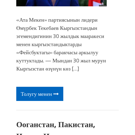
«Ата Мекен» партиясынын лидери
Өмүрбек Текебаев Кыргызстандын
эгемендигинин 30 жылдык мааракеси
менен кыргызстандыктарды
«Фейсбуктагы» баракчасы аркылуу
куттуктады. — Мындан 30 жыл мурун
Кыргызстан өзүнүн көз […]
Толугу менен
Ооганстан, Пакистан,