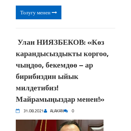
фонтанды көрүү үчүн Royal Central
Park'ка 30 миң адам чогулду
Толугу менен
Улан НИЯЗБЕКОВ: «Көз
карандысыздыкты коргоо,
чыңдоо, бекемдөө – ар
бирибиздин ыйык
милдетибиз!
Майрамыңыздар менен!»
31.08.2021
ALAKAN
0