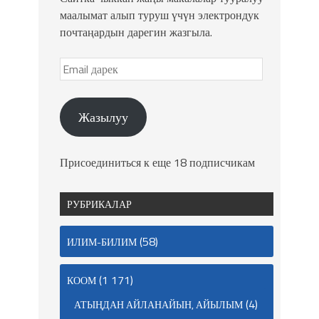
маалымат алып туруш үчүн электрондук
почтаңардын дарегин жазгыла.
Жазылуу
Присоединиться к еще 18 подписчикам
РУБРИКАЛАР
(58)
ИЛИМ-БИЛИМ
(1 171)
КООМ
(4)
АТЫҢДАН АЙЛАНАЙЫН, АЙЫЛЫМ