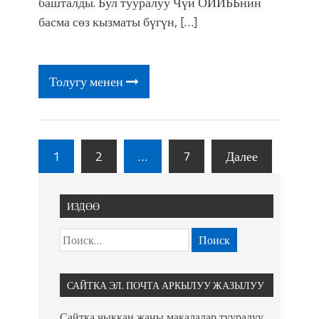
башталды. Бул тууралуу Чүй ОИИББнин
басма сөз кызматы бүгүн, […]
Толугу менен
1
2
…
7
Далее
ИЗДӨӨ
САЙТКА ЭЛ. ПОЧТА АРКЫЛУУ ЖАЗЫЛУУ
Сайтка чыккан жаңы макалалар тууралуу