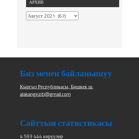
АРХИВ
Биз менен байланышуу
Кыргыз Республикасы, Бишкек ш.
alakangeziti@gmail.com
Сайттын статистикасы
4 593 444 көрүүлөр