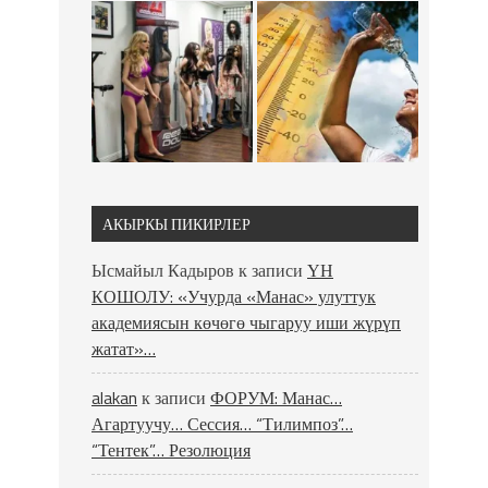
АКЫРКЫ ПИКИРЛЕР
Ысмайыл Кадыров
к записи
ҮН
КОШОЛУ: «Учурда «Манас» улуттук
академиясын көчөгө чыгаруу иши жүрүп
жатат»…
alakan
к записи
ФОРУМ: Манас…
Агартуучу… Сессия… “Тилимпоз”…
“Тентек”… Резолюция