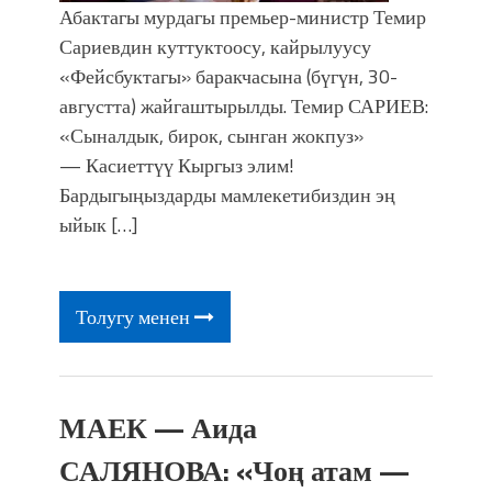
Абактагы мурдагы премьер-министр Темир
Сариевдин куттуктоосу, кайрылуусу
«Фейсбуктагы» баракчасына (бүгүн, 30-
августта) жайгаштырылды. Темир САРИЕВ:
«Сыналдык, бирок, сынган жокпуз»
— Касиеттүү Кыргыз элим!
Бардыгыңыздарды мамлекетибиздин эң
ыйык […]
Толугу менен
МАЕК — Аида
САЛЯНОВА: «Чоң атам —