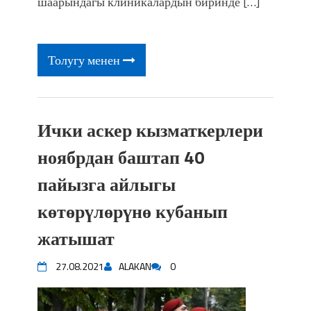
шаарындагы клиникалардын биринде […]
Толугу менен
Ички аскер кызматкерлери
ноябрдан баштап 40
пайызга айлыгы
көтөрүлөрүнө кубанып
жатышат
27.08.2021
ALAKAN
0