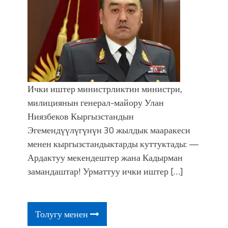
Ички иштер министрликтин министри,
милициянын генерал-майору Улан
Ниязбеков Кыргызстандын
Эгемендүүлүгүнүн 30 жылдык мааракеси
менен кыргызстандыктарды куттуктады: —
Ардактуу мекендештер жана Кадырман
замандаштар! Урматтуу ички иштер […]
Толугу менен