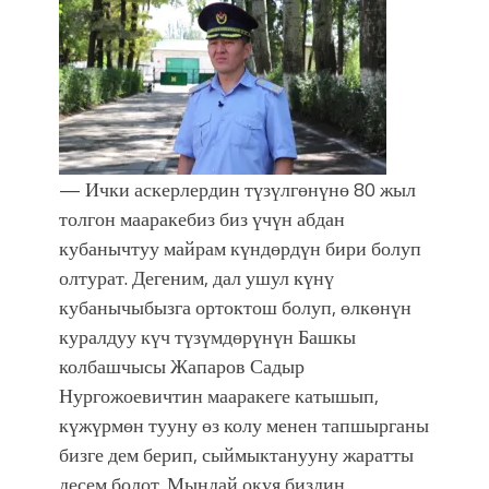
— Ички аскерлердин түзүлгөнүнө 80 жыл
толгон мааракебиз биз үчүн абдан
кубанычтуу майрам күндөрдүн бири болуп
олтурат. Дегеним, дал ушул күнү
кубанычыбызга ортоктош болуп, өлкөнүн
куралдуу күч түзүмдөрүнүн Башкы
колбашчысы Жапаров Садыр
Нургожоевичтин мааракеге катышып,
күжүрмөн тууну өз колу менен тапшырганы
бизге дем берип, сыймыктанууну жаратты
десем болот. Мындай окуя биздин