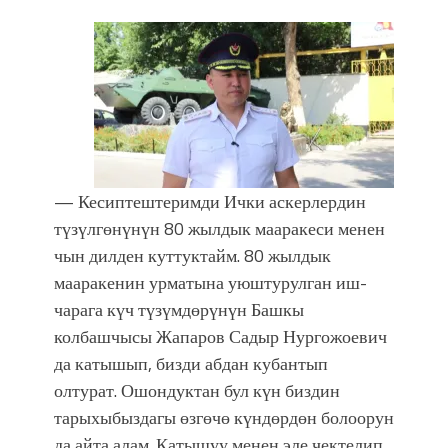
— Кесиптештеримди Ички аскерлердин
түзүлгөнүнүн 80 жылдык мааракеси менен
чын дилден куттуктайм. 80 жылдык
мааракенин урматына уюштурулган иш-
чарага күч түзүмдөрүнүн Башкы
колбашчысы Жапаров Садыр Нургожоевич
да катышып, бизди абдан кубантып
олтурат. Ошондуктан бул күн биздин
тарыхыбыздагы өзгөчө күндөрдөн болоорун
да айта алам. Катышуу менен эле чектелип