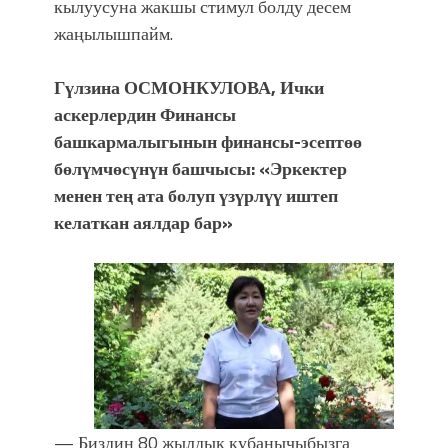
кылуусуна жакшы стимул болду десем
жаңылышпайм.
Гүлзина ОСМОНКУЛОВА, Ички
аскерлердин Финансы
башкармалыгынын финансы-эсептөө
бөлүмчөсүнүн башчысы: «Эркектер
менен тең ата болуп үзүрлүү иштеп
келаткан аялдар бар»
— Биздин 80 жылдык кубанычыбызга