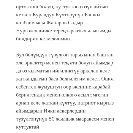
ортоктош болуп, куттуктоо сөзүн айтып
кеткен Куралдуу Күчтөрүнүн Башкы
колбашчысы Жапаров Садыр
Нургожоевичке терең ыраазычылыгымды
билдирип кетмекчимин.
Бул бөлүмдүн түзүлгөн тарыхынан баштап
эле эркектер менен тең ата болуп айымдар
да өз кызматын ийгиликтүү аркалап келе
жаткандыгын баса белгилегим келет. Ошол
себептен жумуштун оор экенине карабай,
берилгендик менен өлкөгө асыл эмгегин
арнап келе жаткан күчтүү, патриот кыргыз
айымдарын Ички аскерлердин
түзүлгөнүнүн 80 жылдык мааракеси менен
куттуктай