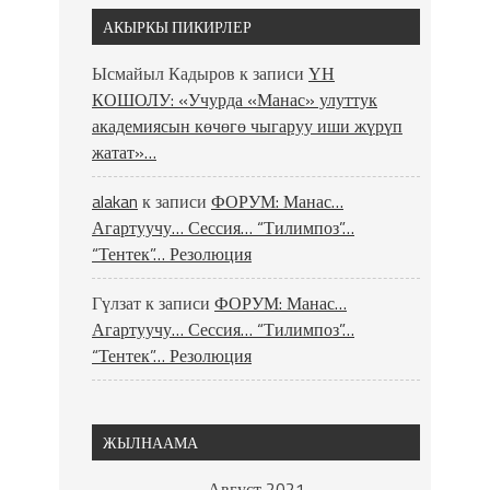
АКЫРКЫ ПИКИРЛЕР
Ысмайыл Кадыров
к записи
ҮН
КОШОЛУ: «Учурда «Манас» улуттук
академиясын көчөгө чыгаруу иши жүрүп
жатат»…
alakan
к записи
ФОРУМ: Манас…
Агартуучу… Сессия… “Тилимпоз”…
“Тентек”… Резолюция
Гүлзат
к записи
ФОРУМ: Манас…
Агартуучу… Сессия… “Тилимпоз”…
“Тентек”… Резолюция
ЖЫЛНААМА
Август 2021