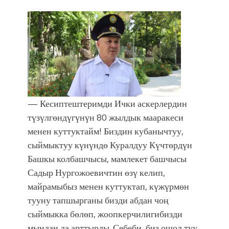
— Кесиптештеримди Ички аскерлердин
түзүлгөндүгүнүн 80 жылдык мааракеси
менен куттуктайм! Биздин кубанычтуу,
сыймыктуу күнүндө Куралдуу Күчтөрдүн
Башкы колбашчысы, мамлекет башчысы
Садыр Нургожоевичтин өзү келип,
майрамыбыз менен куттуктап, күжүрмөн
тууну тапшырганы бизди абдан чоң
сыймыкка бөлөп, жоопкерчилигибизди
мындан да арттырды. Себеби, биз ошол туу