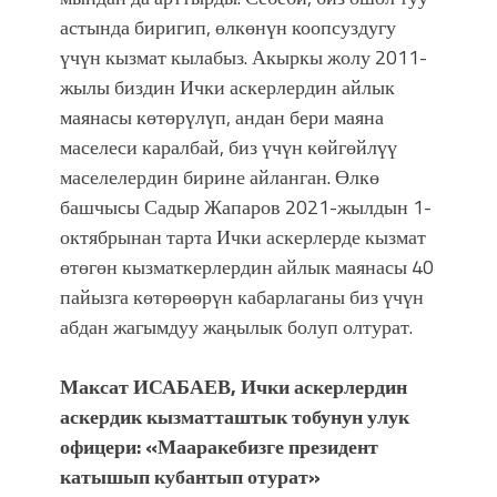
астында биригип, өлкөнүн коопсуздугу
үчүн кызмат кылабыз. Акыркы жолу 2011-
жылы биздин Ички аскерлердин айлык
маянасы көтөрүлүп, андан бери маяна
маселеси каралбай, биз үчүн көйгөйлүү
маселелердин бирине айланган. Өлкө
башчысы Садыр Жапаров 2021-жылдын 1-
октябрынан тарта Ички аскерлерде кызмат
өтөгөн кызматкерлердин айлык маянасы 40
пайызга көтөрөөрүн кабарлаганы биз үчүн
абдан жагымдуу жаңылык болуп олтурат.
Максат ИСАБАЕВ, Ички аскерлердин
аскердик кызматташтык тобунун улук
офицери: «Мааракебизге президент
катышып кубантып отурат»