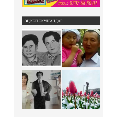
ЭҢ КӨП ОКУЛГАНДАР