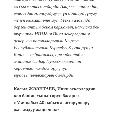
УЛУУ ЖУТТА УЛУТТУ САКТАГАН
сөз кызматы билдирди. Алар мекенибиздин,
ЖУСУП АБДРАХМАНОВ
элибиздин коопсуздугу үчүн абийирдүүлүгү
менен кызмат өтөшүп, Мекен алдында
берген антын бекем карманып, намыска бек
турушкан ИИМдин Ички аскерлеринин
аскер кызматчыларынын Кыргыз
Республикасынын Куралдуу Күчтөрүнүн
Башкы колбашчысы, президентибиз
Жапаров Садыр Нургожоевичтин
көрсөткөн колдоолору үчүн
ыраазычылыктарын билдирди.
Касыл ЖЭЭНТАЕВ, Ички аскерлердин
кол башчысынын орун басары:
«Маянабыз 40 пайызга көтөрүлөөрү
жагымдуу жаңылык»