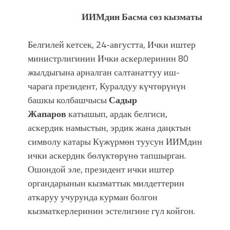
ИИМдин Басма сөз кызматы
Белгилей кетсек, 24-августта, Ички иштер
министрлигинин Ички аскерлеринин 80
жылдыгына арналган салтанаттуу иш-
чарага президент, Куралдуу күчтөрүнүн
башкы колбашчысы
Садыр
Жапаров
катышып, ардак белгиси,
аскердик намыстын, эрдик жана даңктын
символу катары Күжүрмөн туусун ИИМдин
ички аскердик бөлүктөрүнө тапшырган.
Ошондой эле, президент ички иштер
органдарынын кызматтык милдеттерин
аткаруу учурунда курман болгон
кызматкерлеринин эстелигине гүл койгон.