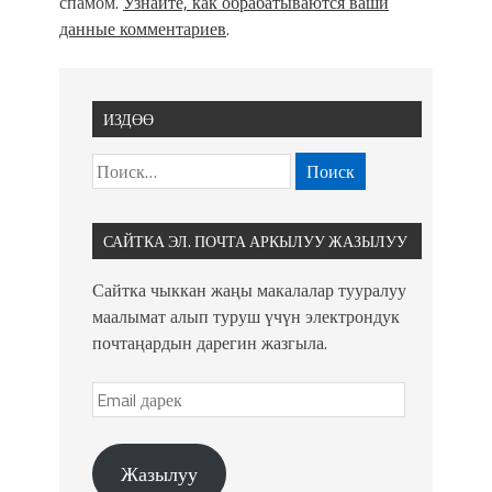
спамом.
Узнайте, как обрабатываются ваши
данные комментариев
.
ИЗДӨӨ
САЙТКА ЭЛ. ПОЧТА АРКЫЛУУ ЖАЗЫЛУУ
Сайтка чыккан жаңы макалалар тууралуу
маалымат алып туруш үчүн электрондук
почтаңардын дарегин жазгыла.
Жазылуу