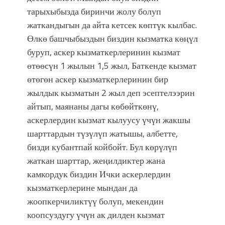
тарыхыбызда биринчи жолу болуп
жаткандыгын да айта кетсек көптүк кылбас.
Өлкө башчыбыздын биздин кызматка көңүл
буруп, аскер кызматкерлеринин кызмат
өтөөсүн 1 жылын 1,5 жыл, Баткенде кызмат
өтөгөн аскер кызматкерлеринин бир
жылдык кызматын 2 жыл деп эсептелээрин
айтып, маянаны дагы көбөйткөнү,
аскерлердин кызмат кылуусу үчүн жакшы
шарттардын түзүлүп жатышы, албетте,
бизди кубантпай койбойт. Бул көрүлүп
жаткан шарттар, жеңилдиктер жана
камкордук биздин Ички аскерлердин
кызматкерлерине мындан да
жоопкерчиликтүү болуп, мекендин
коопсуздугу үчүн ак дилден кызмат