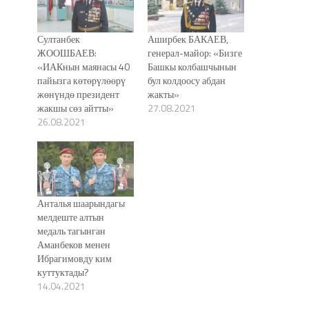
Султанбек
Аширбек БАКАЕВ,
ЖООШБАЕВ:
генерал-майор: «Бизге
«ИАКнын маянасы 40
Башкы колбашчынын
пайызга көтөрүлөөрү
бул колдоосу абдан
жөнүндө президент
жакты»
жакшы сөз айтты»
27.08.2021
26.08.2021
Анталья шаарындагы
мелдеште алтын
медаль тагынган
Аманбеков менен
Ибрагимовду ким
куттуктады?
14.04.2021