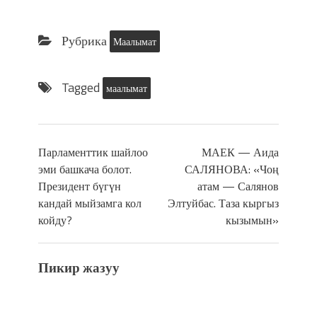
Рубрика
Маалымат
Tagged
маалымат
Парламенттик шайлоо
МАЕК — Аида
эми башкача болот.
САЛЯНОВА: «Чоң
Президент бүгүн
атам — Салянов
кандай мыйзамга кол
Элтуйбас. Таза кыргыз
койду?
кызымын»
Пикир жазуу