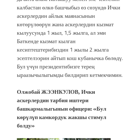
калбастан өлкө башчыбыз өз сөзүндө Ички
аскерлердин айлык маянасынын
көтөрүлөөрүн жана аскерлердин кызмат
кылуусунда 1 жыл, 1,5 жылга, ал эми
Баткенде кызмат кылган
кесиптештерибиздин 1 жылы 2 жылга
эсептелээрин айтып кош кубанычка бөлөдү.
Бул үчүн президентибизге терең
ыраазычылыгымды билдирип кетмекчимин.
Олжобай ЖЭЭНКУЛОВ, Ички
аскерлердин тарбия иштери
башкармалыгынын офицери: «Бул
көрүлүп камкордук жакшы стимул
болду»