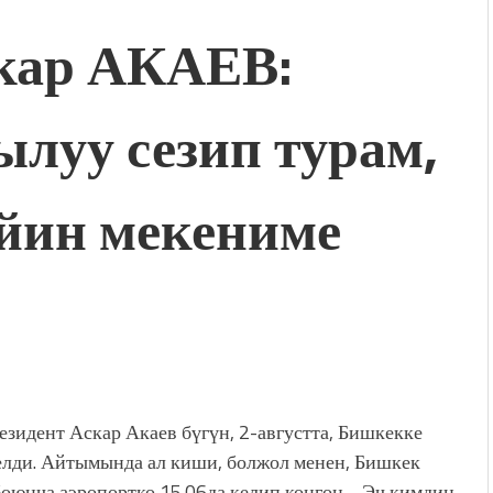
ар АКАЕВ:
луу сезип турам,
йин мекениме
езидент Аскар Акаев бүгүн, 2-августта, Бишкекке
елди. Айтымында ал киши, болжол менен, Бишкек
боюнча аэропортко 15.06да келип конгон… Эч кимдин