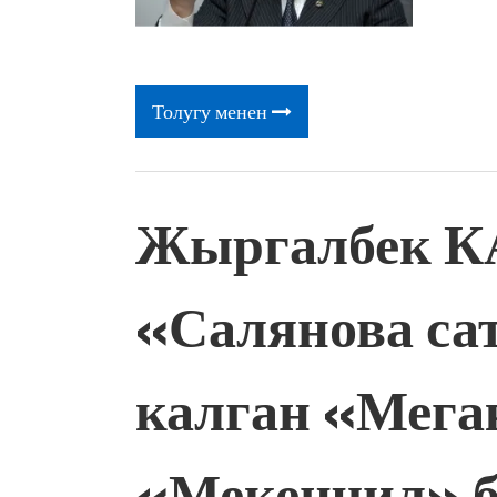
Толугу менен
Жыргалбек 
«Салянова сат
калган «Мега
«Мекенчил» 