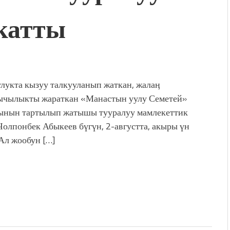
катты
дой адабият алпы чыгыш
журнал сөзсүз керек!”
холог Мээрим Мураталиева
(Дарек. Видео)
. “Ала-Тоо” журналынын
(Тизме. Видео)
лукта кызуу талкууланып жаткан, жалаӊ
ҮН ТҮБӨЛҮК СИМВОЛУ
ычылыкты жараткан «Манастын уулу Семетей»
калуу фонтанды көрүү үчүн
ынын тартылып жатышы тууралуу мамлекеттик
адам чогулду
Чолпонбек Абыкеев бүгүн, 2-августта, акыры үн
 Ал жообун […]