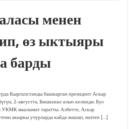
баласы менен
ип, өз ыктыяры
а барды
урда Кыргызстанды башкарган президент Аскар
бүгүн, 2-августта, Бишкекке алып келинди. Бул
 УКМК маалымат таратты. Албетте, Аскар
чтин акыркы учурларда кайда жашап, иштеп […]