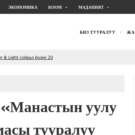
ЭКОНОМИКА
КООМ
МАДАНИЯТ
БИЗ ТУУРАЛУУ
ЖА
 & Light собрал более 20
Уңгужол” темадагы
р дагы катышса жакшы
КТАГАН ЖУСУП
 «Манастын уулу
впечатляющим шоу
l Central Park
масы тууралуу
ахмат союзунун
ым сыймык жана чоң