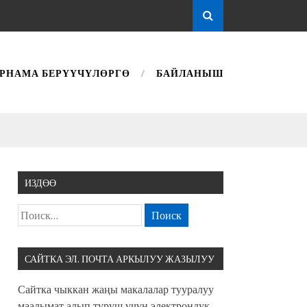
РНАМА БЕРҮҮЧҮЛӨРГӨ
БАЙЛАНЫШ
ИЗДӨӨ
САЙТКА ЭЛ. ПОЧТА АРКЫЛУУ ЖАЗЫЛУУ
Сайтка чыккан жаңы макалалар тууралуу
маалымат алып туруш үчүн электрондук