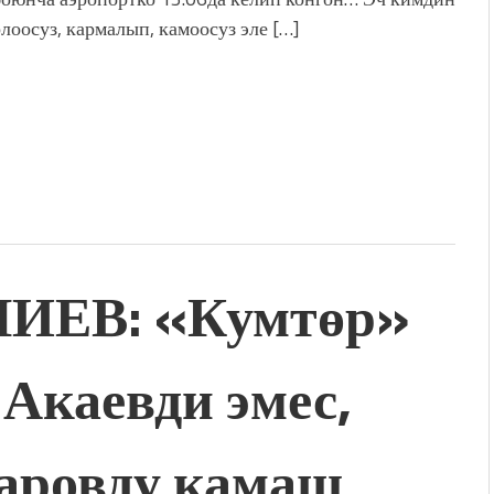
лоосуз, кармалып, камоосуз эле […]
ИЕВ: «Кумтөр»
Акаевди эмес,
аровду камаш