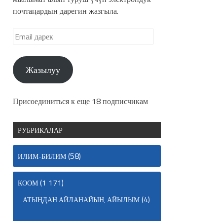
почтаңардын дарегин жазгыла.
Жазылуу
Присоединиться к еще 18 подписчикам
РУБРИКАЛАР
(58)
ИЛИМ-БИЛИМ
(1 171)
КООМ
(4)
АТЫҢДАН АЙЛАНАЙЫН, АЙЫЛЫМ