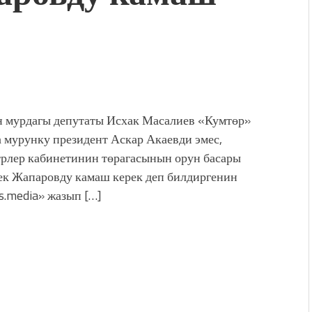
мурдагы депутаты Исхак Масалиев «Кумтөр»
 мурунку президент Аскар Акаевди эмес,
рлер кабинетинин төрагасынын орун басары
к Жапаровду камаш керек деп билдиргенин
s.media» жазып […]