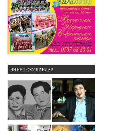
ЭҢ КӨП ОКУЛГАНДАР