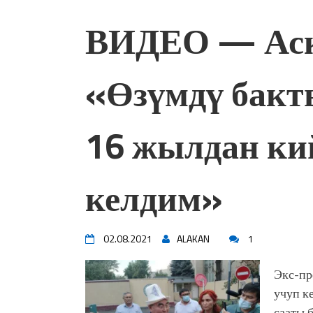
ВИДЕО — Аск
«Өзүмдү бакты
16 жылдан ки
келдим»
02.08.2021
ALAKAN
1
Экс-пр
учуп к
сааты 