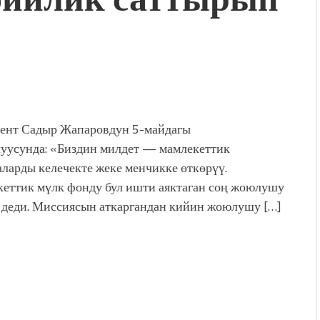
ент Садыр Жапаровдун 5-майдагы
уусунда: «Биздин милдет — мамлекеттик
ларды келечекте жеке менчикке өткөрүү.
еттик мүлк фонду бул ишти аяктаган соң жоюлушу
 деди. Миссиясын аткаргандан кийин жоюлушу […]