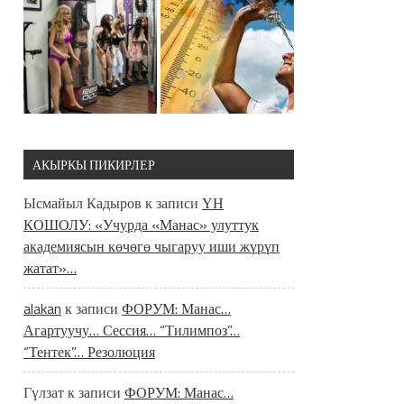
АКЫРКЫ ПИКИРЛЕР
Ысмайыл Кадыров
к записи
ҮН
КОШОЛУ: «Учурда «Манас» улуттук
академиясын көчөгө чыгаруу иши жүрүп
жатат»…
alakan
к записи
ФОРУМ: Манас…
Агартуучу… Сессия… “Тилимпоз”…
“Тентек”… Резолюция
Гүлзат
к записи
ФОРУМ: Манас…