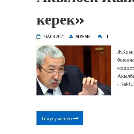
керек»
02.08.2021
ALAKAN
1
ЖКнын 
боюнча
минист
Акылбе
«Kaktu
Толугу менен