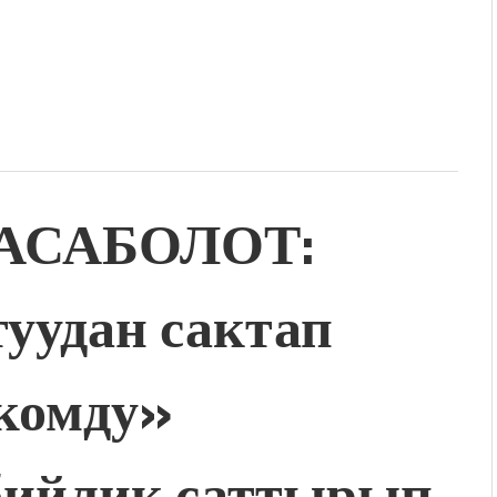
КАСАБОЛОТ:
уудан сактап
комду»
бийлик саттырып