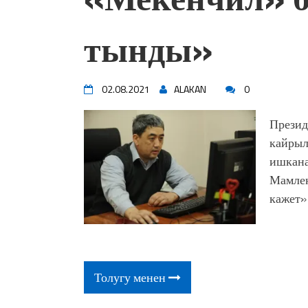
тынды»
02.08.2021
ALAKAN
0
Презид
кайрыл
ишкана
Мамлек
кажет»
Толугу менен