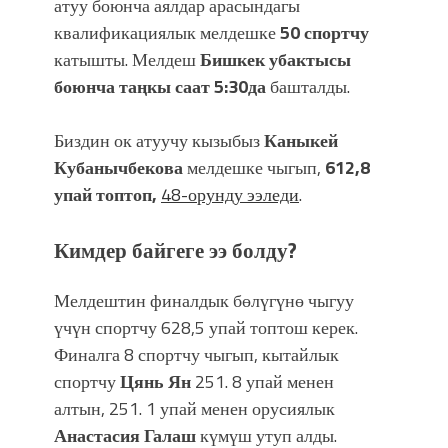
атуу боюнча аялдар арасындагы
квалификациялык мелдешке
50 спортчу
катышты. Мелдеш
Бишкек убактысы
боюнча таңкы саат 5:30да
башталды.
Биздин ок атуучу кызыбыз
Каныкей
Кубанычбекова
мелдешке чыгып,
612,8
упай топтоп,
48-орунду ээледи
.
Кимдер байгеге ээ болду?
Мелдештин финалдык бөлүгүнө чыгуу
үчүн спортчу 628,5 упай топтош керек.
Финалга 8 спортчу чыгып, кытайлык
спортчу
Цянь Ян
251. 8 упай менен
алтын, 251. 1 упай менен орусиялык
Анастасия Галаш
күмүш утуп алды.