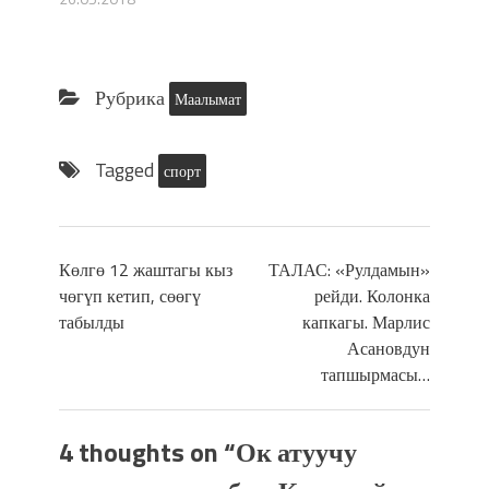
Рубрика
Маалымат
Tagged
спорт
Көлгө 12 жаштагы кыз
ТАЛАС: «Рулдамын»
чөгүп кетип, сөөгү
рейди. Колонка
табылды
капкагы. Марлис
Асановдун
тапшырмасы…
4 thoughts on “
Ок атуучу