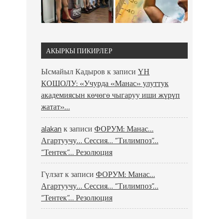
АКЫРКЫ ПИКИРЛЕР
Ысмайыл Кадыров
к записи
ҮН
КОШОЛУ: «Учурда «Манас» улуттук
академиясын көчөгө чыгаруу иши жүрүп
жатат»…
alakan
к записи
ФОРУМ: Манас…
Агартуучу… Сессия… “Тилимпоз”…
“Тентек”… Резолюция
Гүлзат
к записи
ФОРУМ: Манас…
Агартуучу… Сессия… “Тилимпоз”…
“Тентек”… Резолюция