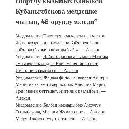
спортчу кызыбыз Каныкей
Кубанычбекова мелдешке
чыгып, 48-орунду ээледи
”
Уведомление:
Тизмеден кыскартылып калган
Жуманазарованын атасына Байтерек жооп
кайтардыбы же «актандыбы?..» — Алакан
Уведомление:
Чейрек финалга чыккан Мээрим
эми азербайжандык Елиз менен беттешет.
Ийгилик каалайбыз! — Алакан
Уведомление:
Жарым финалга чыккан Айпери
Медет кызы эми америкалык Аделина Мария
Грей менен беттешет. Ийгилик каалайбыз! —
Алакан
Уведомление:
Балбан кыздарыбыз Айсулуу
Тыныбекова, Мээрим Жуманазарова, Айпери
Медет Токиого учуп кетишти — Алакан