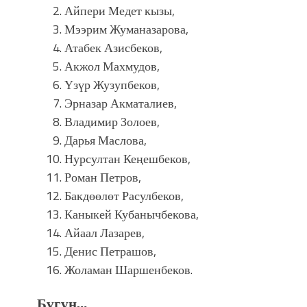
Айпери Медет кызы,
Мээрим Жуманазарова,
Атабек Азисбеков,
Акжол Махмудов,
Үзүр Жузупбеков,
Эрназар Акматалиев,
Владимир Золоев,
Дарья Маслова,
Нурсултан Кеңешбеков,
Роман Петров,
Бакдөөлөт Расулбеков,
Каныкей Кубанычбекова,
Айаал Лазарев,
Денис Петрашов,
Жоламан Шаршенбеков.
Бүгүн…