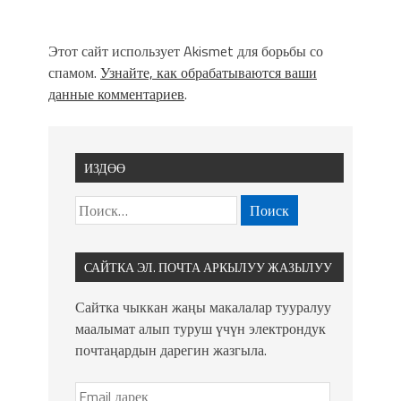
Этот сайт использует Akismet для борьбы со
спамом.
Узнайте, как обрабатываются ваши
данные комментариев
.
ИЗДӨӨ
САЙТКА ЭЛ. ПОЧТА АРКЫЛУУ ЖАЗЫЛУУ
Сайтка чыккан жаңы макалалар тууралуу
маалымат алып туруш үчүн электрондук
почтаңардын дарегин жазгыла.