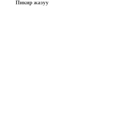
Пикир жазуу