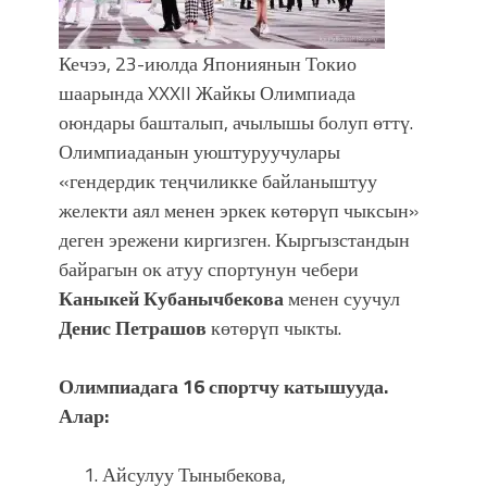
болмок”
Кечээ, 23-июлда Япониянын Токио
шаарында XXXII Жайкы Олимпиада
оюндары башталып, ачылышы болуп өттү.
Олимпиаданын уюштуруучулары
«гендердик теңчиликке байланыштуу
желекти аял менен эркек көтөрүп чыксын»
деген эрежени киргизген. Кыргызстандын
байрагын ок атуу спортунун чебери
Каныкей Кубанычбекова
менен суучул
Денис Петрашов
көтөрүп чыкты.
Олимпиадага 16 спортчу катышууда.
Алар:
Айсулуу Тыныбекова,