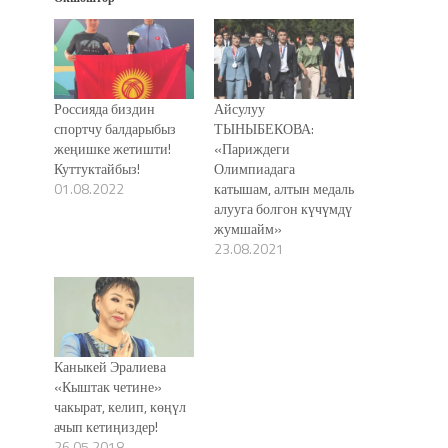
Россияда биздин
Айсулуу
спортчу балдарыбыз
ТЫНЫБЕКОВА:
жеңишке жетишти!
«Париждеги
Куттуктайбыз!
Олимпиадага
01.08.2022
катышам, алтын медаль
алууга болгон күчүмдү
жумшайм»
23.08.2021
Каныкей Эралиева
«Кыштак четине»
чакырат, келип, көңүл
ачып кетиңиздер!
26.05.2018