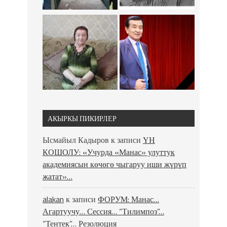
АКЫРКЫ ПИКИРЛЕР
Ысмайыл Кадыров
к записи
ҮН
КОШОЛУ: «Учурда «Манас» улуттук
академиясын көчөгө чыгаруу иши жүрүп
жатат»…
alakan
к записи
ФОРУМ: Манас…
Агартуучу… Сессия… “Тилимпоз”…
“Тентек”… Резолюция