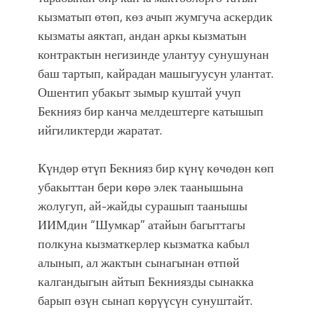
кызматып өтөп, көз ачып жумгуча аскердик
кызматы аяктап, андан аркы кызматын
контрактын негизинде улантуу сунушунан
баш тартып, кайрадан машыгуусун улантат.
Ошентип убакыт зымыр куштай учуп
Бекнияз бир канча мелдештерге катышып
ийгиликтерди жаратат.
Күндөр өтүп Бекнияз бир күнү көчөдөн көп
убакыттан бери көрө элек таанышына
жолугуп, ай-жайды сурашып таанышы
ИИМдин “Шумкар” атайын багыттагы
полкуна кызматкерлер кызматка кабыл
алынып, ал жактын сынагынан өтпөй
калгандыгын айтып Бекниязды сынакка
барып өзүн сынап көрүүсүн сунуштайт.