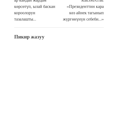
көрсөтүп, ылай баскан
«Президенттин кара
короолорун
көз айнек тагынып
тазалашты…
жүргөнүнүн себеби…»
Пикир жазуу