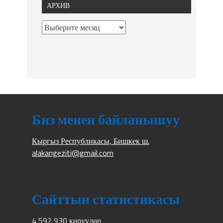
АРХИВ
Биз менен байланышуу
Кыргыз Республикасы, Бишкек ш.
alakangeziti@gmail.com
Сайттын статистикасы
4 592 930 көрүүлөр