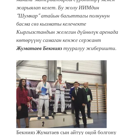
УЛУУ ЖУТТА УЛУТТУ САКТАГАН
жарыялап келет. Бу жолу ИИМдин
ЖУСУП АБДРАХМАНОВ
“Шумкар” атайын багыттагы полкунун
басма сөз кызматы келечекте
Кыргызстандын желегин дүйнөлүк аренада
көтөрүүнү самаган кенже сержант
Жуматаев Бекнияз
тууралуу жиберишти.
Бекнияз Жуматаев сын айтуу оңой болгону