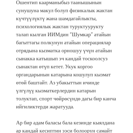
Ошентип каарманыбыз таанышынын
сунушуна макул болуп физикалык жактан
күчтүүлүктү жана шамдагайлыкты,
психологиялык жактан туруктуурукту
талап кылган ИИМдин “Шумкар” атайын
багыттагы полкунун атайын операциялар
отрядына кызматка орношуу үчүн атайын
сынакка катышып эч кандай тоскоолсуз
сынактан өтүп кетет. Укук коргоо
органдарынын катарына кошулуп кызмат
өтөй баштайт. Аз убакыттын ичинде
үлгүлүү кызматкерлердин катарын
толуктап, спорт чөйрөсүндө дагы бир канча
ийгиликтерди жаратууда.
Ар бир адам баласы бала кезинде кыялдана
ар кандай кесиптин ээси болоорун самайт