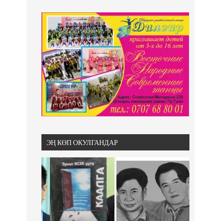
ЭҢ КӨП ОКУЛГАНДАР