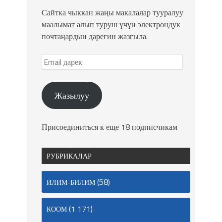
Сайтка чыккан жаңы макалалар тууралуу
маалымат алып туруш үчүн электрондук
почтаңардын дарегин жазгыла.
Жазылуу
Присоединиться к еще 18 подписчикам
РУБРИКАЛАР
(58)
ИЛИМ-БИЛИМ
(1 171)
КООМ