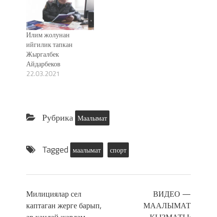
Илим жолунан
ийгилик тапкан
Жыргалбек
Айдарбеков
22.03.2021
Рубрика
Маалымат
Tagged
маалымат
спорт
Милициялар сел
ВИДЕО —
каптаган жерге барып,
МААЛЫМАТ
ар кандай жардам
КЫЗМАТЫ: