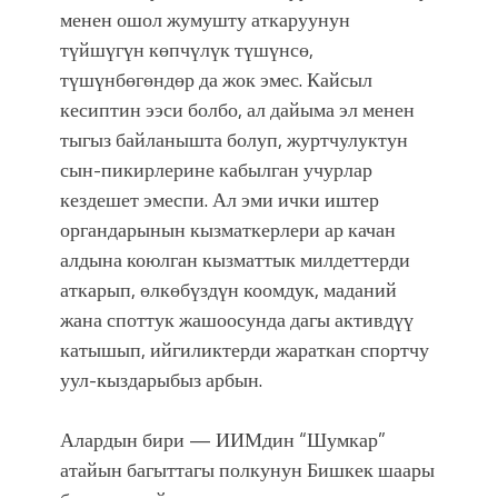
менен ошол жумушту аткаруунун
түйшүгүн көпчүлүк түшүнсө,
түшүнбөгөндөр да жок эмес. Кайсыл
кесиптин ээси болбо, ал дайыма эл менен
тыгыз байланышта болуп, журтчулуктун
сын-пикирлерине кабылган учурлар
кездешет эмеспи. Ал эми ички иштер
органдарынын кызматкерлери ар качан
алдына коюлган кызматтык милдеттерди
аткарып, өлкөбүздүн коомдук, маданий
жана споттук жашоосунда дагы активдүү
катышып, ийгиликтерди жараткан спортчу
уул-кыздарыбыз арбын.
Алардын бири — ИИМдин “Шумкар”
атайын багыттагы полкунун Бишкек шаары