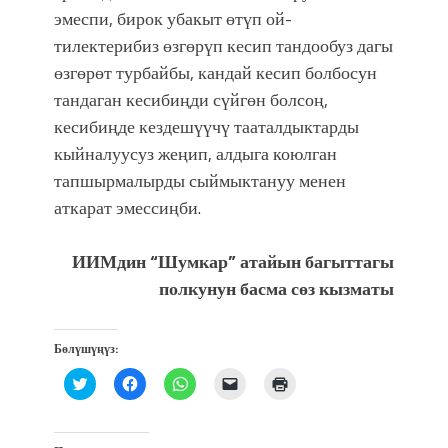
эмеспи, бирок убакыт өтүп ой-
тилектерибиз өзгөрүп кесип тандообуз дагы
өзгөрөт турбайбы, кандай кесип болбосун
тандаган кесибиңди сүйгөн болсоң,
кесибиңде кездешүүчү тааталдыктарды
кыйналуусуз жеңип, алдыга коюлган
тапшырмалырды сыймыктануу менен
аткарат эмессиңби.
ИИМдин “Шумкар” атайын багыттагы
полкунун басма сөз кызматы
Бөлүшүңүз:
Нажмите,
Нажмите,
Нажмите,
Послать
Нажмите
чтобы
чтобы
чтобы
ссылку
для
поделиться
открыть
поделиться
другу
печати
на
на
в
по
(Открывается
Twitter
Facebook
WhatsApp
электронной
в
(Открывается
(Открывается
(Открывается
почте
новом