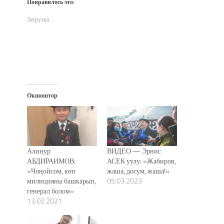
Понравилось это:
в
в
в
(Открывается
окне)
новом
новом
новом
в
окне)
окне)
окне)
новом
Загрузка...
окне)
Окшоштор
Алинур
ВИДЕО — Эрнис
АБДИРАИМОВ:
АСЕК уулу: «Жабиров,
«Чоңойсом, көп
жаша, досум, жаша!»
милицияны башкарып,
05.03.2023
генерал болом»
13.02.2021