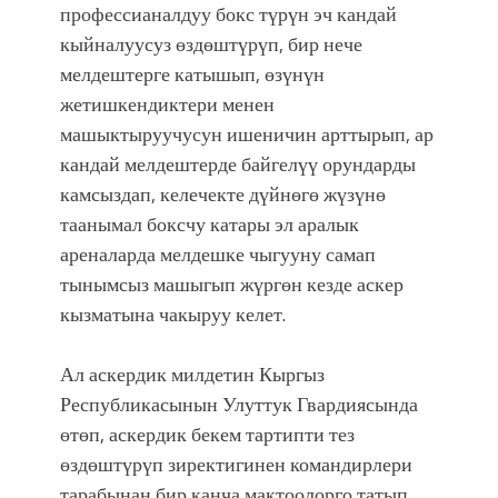
профессианалдуу бокс түрүн эч кандай
кыйналуусуз өздөштүрүп, бир нече
мелдештерге катышып, өзүнүн
жетишкендиктери менен
машыктыруучусун ишеничин арттырып, ар
кандай мелдештерде байгелүү орундарды
камсыздап, келечекте дүйнөгө жүзүнө
таанымал боксчу катары эл аралык
ареналарда мелдешке чыгууну самап
тынымсыз машыгып жүргөн кезде аскер
кызматына чакыруу келет.
Ал аскердик милдетин Кыргыз
Республикасынын Улуттук Гвардиясында
өтөп, аскердик бекем тартипти тез
өздөштүрүп зиректигинен командирлери
тарабынан бир канча мактоолорго татып