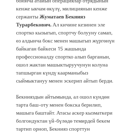
боюнча атайын операциялар отрядынын
кенже ыкчам өкүлү, милициянын кенже
сержанты
Жуматаев Бекнияз
Турарбекович.
Ал кичине кезинен эле
спортко кызыгып, спортчу болууну самап,
өз алдынча бокс менен машыгып жүргөнүн
байкаган байкеси 15 жашында
профессионалду спортко алып барганын,
ошол жактан машыктыруучунун колуна
тапшырган күндү каарманыбыз
сыймыктануу менен эскерип айтып берди.
Бекнияздын айтымында, ал ошол күндөн
тарта баш-оту менен бокска берилип,
машыга баштайт. Атасы аскер кызматкери
болгондуктан үй-бүлөдө темирдей бекем
тартип орноп, Бекнияз спорттун