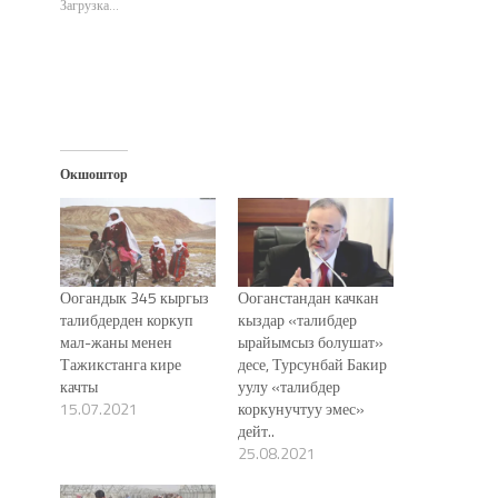
окне)
окне)
окне)
новом
Загрузка...
окне)
Окшоштор
Оогандык 345 кыргыз
Ооганстандан качкан
талибдерден коркуп
кыздар «талибдер
мал-жаны менен
ырайымсыз болушат»
Тажикстанга кире
десе, Турсунбай Бакир
качты
уулу «талибдер
15.07.2021
коркунучтуу эмес»
дейт..
25.08.2021