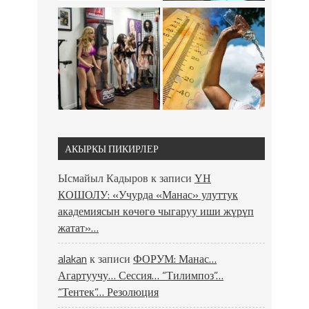
АКЫРКЫ ПИКИРЛЕР
Ысмайыл Кадыров
к записи
ҮН
КОШОЛУ: «Учурда «Манас» улуттук
академиясын көчөгө чыгаруу иши жүрүп
жатат»…
alakan
к записи
ФОРУМ: Манас…
Агартуучу… Сессия… “Тилимпоз”…
“Тентек”… Резолюция