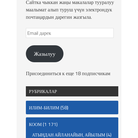
Сайтка чыккан жаңы макалалар тууралуу
маалымат алып туруш үчүн электрондук
почтаңардын дарегин жазгыла.
Жазылуу
Присоединиться к еще 18 подписчикам
РУБРИКАЛАР
(58)
ИЛИМ-БИЛИМ
(1 171)
КООМ
(4)
АТЫҢДАН АЙЛАНАЙЫН, АЙЫЛЫМ