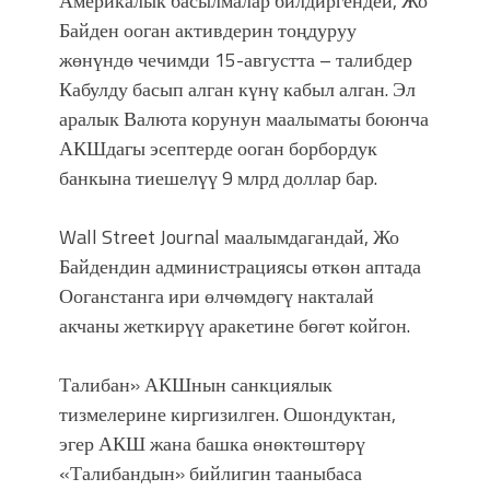
Америкалык басылмалар билдиргендей, Жо
фонтанды көрүү үчүн Royal Central
Байден ооган активдерин тоңдуруу
Park'ка 30 миң адам чогулду
жөнүндө чечимди 15-августта – талибдер
Кабулду басып алган күнү кабыл алган. Эл
аралык Валюта корунун маалыматы боюнча
АКШдагы эсептерде ооган борбордук
банкына тиешелүү 9 млрд доллар бар.
Wall Street Journal маалымдагандай, Жо
Байдендин администрациясы өткөн аптада
Ооганстанга ири өлчөмдөгү накталай
акчаны жеткирүү аракетине бөгөт койгон.
Талибан» АКШнын санкциялык
тизмелерине киргизилген. Ошондуктан,
эгер АКШ жана башка өнөктөштөрү
«Талибандын» бийлигин тааныбаса