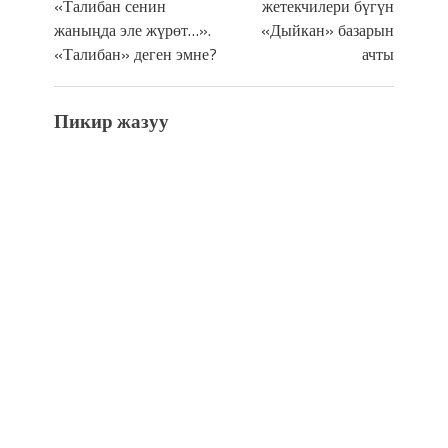
«Талибан сенин
жетекчилери бүгүн
жаныңда эле жүрөт…».
«Дыйкан» базарын
«Талибан» деген эмне?
ачты
Пикир жазуу