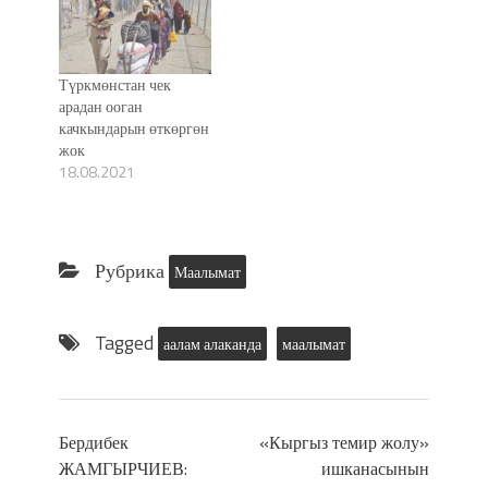
Түркмөнстан чек
арадан ооган
качкындарын өткөргөн
жок
18.08.2021
Рубрика
Маалымат
Tagged
аалам алаканда
маалымат
Бердибек
«Кыргыз темир жолу»
ЖАМГЫРЧИЕВ:
ишканасынын