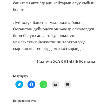
банктагы активдерди кайтарып алуу кыйын
болот.
Дүйнөлүк Банктын маалыматы боюнча
Ооганстан дүйнөдөгү эң жакыр өлкөлөрдүн
бири болуп саналат. Бул өлкөнүн
мамлекеттик бюджетинин төрттөн үчү
сырттан келген жардамга көз каранды.
Салима ЖАКШЫЛЫК кызы
Бөлүшүңүз:
Нажмите,
Нажмите,
Нажмите,
Послать
Нажмите
чтобы
чтобы
чтобы
ссылку
для
поделиться
открыть
поделиться
другу
печати
на
на
в
по
(Открывается
Twitter
Facebook
WhatsApp
электронной
в
(Открывается
(Открывается
(Открывается
почте
новом
Понравилось это:
в
в
в
(Открывается
окне)
новом
новом
новом
в