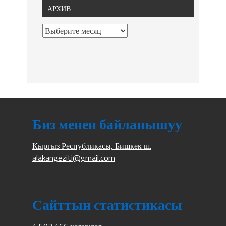
АРХИВ
Биз менен байланышуу
Кыргыз Республикасы, Бишкек ш.
alakangeziti@gmail.com
Сайттын статистикасы