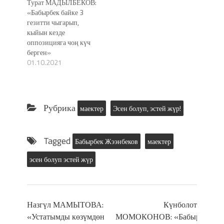
Турат МАДЫЛБЕКОВ:
«Бабырбек байке 3
гезитти чыгарып,
кыйын кезде
оппозицияга чоң күч
берген»
01.10.2021
Рубрика
маектер
Эсен болуп, эстей жүр!
Tagged
Бабырбек Жээнбеков
маектер
эсен болуп эстей жүр
Назгүл МАМЫТОВА:
Күнболот
«Устатымды көзүмдөн
МОМОКОНОВ: «Бабыр