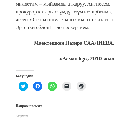
милдетим – мыйзамды аткаруу. Антпесем,
прокурор катары өзүмдү-өзүм кечирбейм»,-
деген. «Сен кошоматчылык кылып жатасың.
Эртеңки ойлон! – деп эскерткем.
Маектешкен Назира СААЛИЕВА,
«Асман
kg
», 2010-жыл
Бөлүшүңүз:
Нажмите,
Нажмите,
Нажмите,
Послать
Нажмите
чтобы
чтобы
чтобы
ссылку
для
поделиться
открыть
поделиться
другу
печати
на
на
в
по
(Открывается
Twitter
Facebook
WhatsApp
электронной
в
(Открывается
(Открывается
(Открывается
почте
новом
Понравилось это:
в
в
в
(Открывается
окне)
новом
новом
новом
в
окне)
окне)
окне)
новом
Загрузка...
окне)