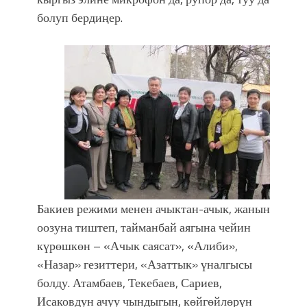
болуп бердиңер.
Бакиев режими менен ачыктан-ачык, жанын
оозуна тиштеп, тайманбай аягына чейин
күрөшкөн – «Ачык саясат», «Алиби»,
«Назар» гезиттери, «Азаттык» үналгысы
болду. Атамбаев, Текебаев, Сариев,
Исаковдун ачуу чындыгын, көйгөйлөрүн