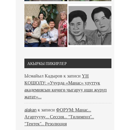
АКЫРКЫ ПИКИРЛЕР
Ысмайыл Кадыров
к записи
ҮН
КОШОЛУ: «Учурда «Манас» улуттук
академиясын көчөгө чыгаруу иши жүрүп
жатат»…
alakan
к записи
ФОРУМ: Манас…
Агартуучу… Сессия… “Тилимпоз”…
“Тентек”… Резолюция