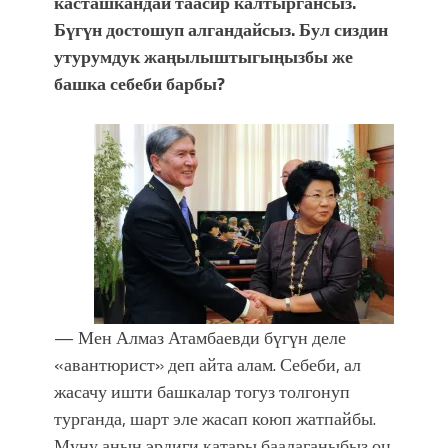
касташкандай таасир калтыргансыз.
Б
ү
г
ү
н достошуп алгандайсыз. Бул сиздин
утурумдук жа
ң
ылыштыгы
ң
ызбы же
башка себеби барбы?
— Мен Алмаз Атамбаевди бүгүн деле
«авантюрист» деп айта алам. Себеби, ал
жасачу ишти башкалар тогуз толгонуп
турганда, шарт эле жасап коюп жатпайбы.
Муну анын эрдиги катары баалаганыбыз оң.