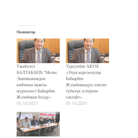
Окшоштор
Ташболот
Турсунбек АКУН:
БАЛТАБАЕВ: “Мелис
«Укук коргоочулар
Эшимкановдон
Бабырбек
кийинки мыкты
Жээнбековдун элесин
журналист Бабырбек
түбөлүк эстерине
Жээнбеков болду»
сактайт»
01.10.2021
01.10.2021