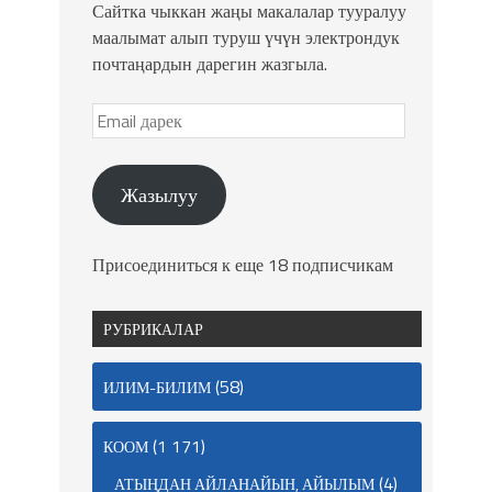
Сайтка чыккан жаңы макалалар тууралуу
маалымат алып туруш үчүн электрондук
почтаңардын дарегин жазгыла.
Жазылуу
Присоединиться к еще 18 подписчикам
РУБРИКАЛАР
(58)
ИЛИМ-БИЛИМ
(1 171)
КООМ
(4)
АТЫҢДАН АЙЛАНАЙЫН, АЙЫЛЫМ