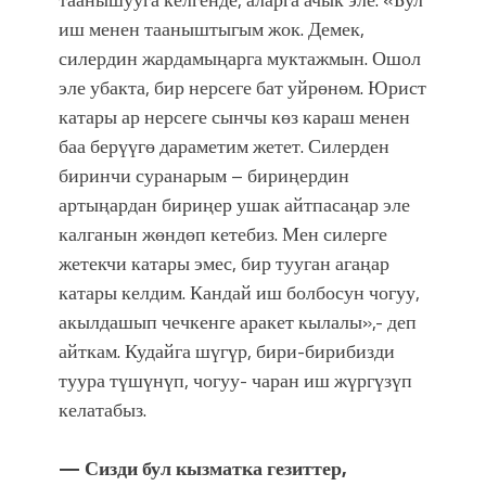
иш менен тааныштыгым жок. Демек,
силердин жардамыңарга муктажмын. Ошол
эле убакта, бир нерсеге бат уйрөнөм. Юрист
катары ар нерсеге сынчы көз караш менен
баа берүүгө дараметим жетет. Силерден
биринчи суранарым – бириңердин
артыңардан бириңер ушак айтпасаңар эле
калганын жөндөп кетебиз. Мен силерге
жетекчи катары эмес, бир тууган агаңар
катары келдим. Кандай иш болбосун чогуу,
акылдашып чечкенге аракет кылалы»,- деп
айткам. Кудайга шүгүр, бири-бирибизди
туура түшүнүп, чогуу- чаран иш жүргүзүп
келатабыз.
— Сизди бул кызматка гезиттер,