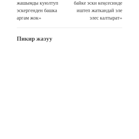
жашымды куюлтуп
байке эски кеңсесинде
эскергенден башка
иштеп жаткандай эле
аргам жок»
элес калтырат»
Пикир жазуу