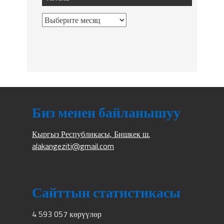
Биз менен байланышуу
Кыргыз Республикасы, Бишкек ш.
alakangeziti@gmail.com
Сайттын статистикасы
4 593 057 көрүүлөр