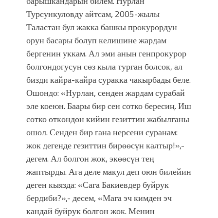
барышкандарын билем. Нурлан
Турсункуловду айтсам, 2005-жылы
Таластан бул жакка башкы прокурордун
орун басары болуп келишине жардам
бергенин уккам. Ал эми анын генпрокурор
болгондогусун сөз кыла турган болсок, ал
бизди кайра-кайра суракка чакырбады беле.
Ошондо: «Нурлан, сенден жардам сурабай
эле коеюн. Баары бир сен сотко бересиң. Иш
сотко өткөндөн кийин гезиттин жабылганы
ошол. Сенден бир гана нерсени суранам:
жок дегенде гезиттин бирөөсүн калтыр!»,-
дегем. Ал болгон жок, экөөсүн тең
жаптырды. Ага деле макул деп оюн билейин
деген кыязда: «Сага Бакиевдер буйрук
бердиби?»,- десем, «Мага эч кимден эч
кандай буйрук болгон жок. Менин