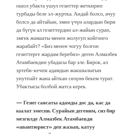
ошол убакта ушул гезиттер жеткирип
турбады беле эл-журтка. Андай болсо, ачуу
болсо да айтайын, эмне үчүн алардын бири
да бүгүн ал гезиттердин ал-жайын сурап,
эмгек жамааты менен жолугуп койгонго
жарабайт? «Биз менен чогуу болгон
гезиттерге жардам беребиз» деген Алмазбек
Атамбаевдин убадасы бар эле. Бирок, ал
эртеби-кечпи адамдын жакшылыгын
унутпайт жана айткан сөзүнө бекем турат.
Убактысы болбой жатса керек.
— Гезит саясаты адамды дос да, кас да
кылат эмеспи. Сурайын дегеним, сиз бир
мезгилде Алмазбек Атамбаевди
«авантюрист» деп жазып, катуу