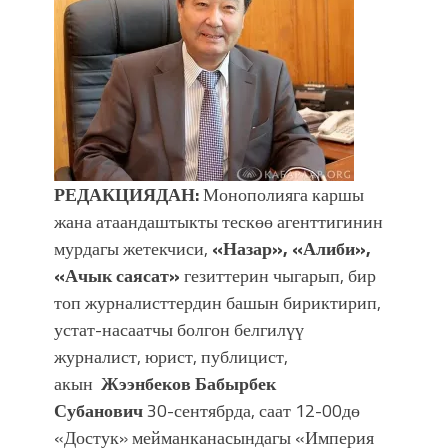
УЛУУ ЖУТТА УЛУТТУ САКТАГАН
ЖУСУП АБДРАХМАНОВ
РЕДАКЦИЯДАН:
Монополияга каршы
жана атаандаштыкты тескөө агенттигинин
мурдагы жетекчиси,
«
Назар», «Алиби»,
«Ачык саясат»
гезиттерин чыгарып, бир
топ журналисттердин башын бириктирип,
устат-насаатчы болгон белгилүү
журналист, юрист, публицист,
акын
Жээнбеков Бабырбек
Субанович
30-сентябрда, саат 12-00дө
«Достук» мейманканасындагы «Империя