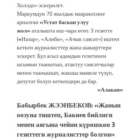
Холлдо» эскерилет.
Маркумдун 70 жылдык мааракесине
арналган
«Устат баскан улуу
жол»
аталышта иш-чара өтөт. 3 гезитте
(
«
Назар», «Алиби», «Ачык саясат») иштеп
кеткен журналисттер жана шакирттери
эскерет. Бул асыл адамдын гезитинен
ысымын таанытып, атактуу саясатчылар
менен таанышып, жакшы мамиле түзүп,
депутат болуп кеткендери да бар.
«Алакан»
Бабырбек ЖЭЭНБЕКОВ: «Жанын
оозуна тиштеп, Бакиев бийлиги
менен аягына чейин күрөшкөн 3
гезиттеги журналисттер болгон»