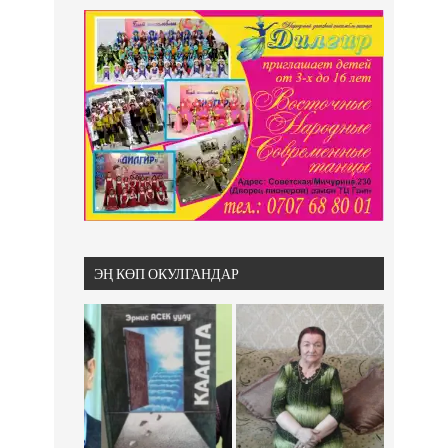
ЭҢ КӨП ОКУЛГАНДАР