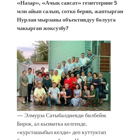
«Назар», «Ачык саясат» гезиттерине 5
млн айып салып, сотко берип, жаптырган
Нурлан мырзаны объективдуу болууга
чакырган жоксузбу?
— Элмурза Сатыбалдиевди билбейм.
Бирок, ал кызматка келгенде,
«курсташыбыз келди» деп куттуктап