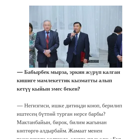
— Бабырбек мырза, эркин ж
ү
рүп калган
кишиге мамлекеттик кызматты алып
кетүү кыйын эмес бекен?
— Негизгиси, ишке дитиңди коюп, берилип
иштесең бүтпөй турган нерсе барбы?
Мактанбайын, бирок, билим жагынан
көптөргө алдырбайм. Жамаат менен
таанышууга келгенде, аларга ачык эле: «Бул