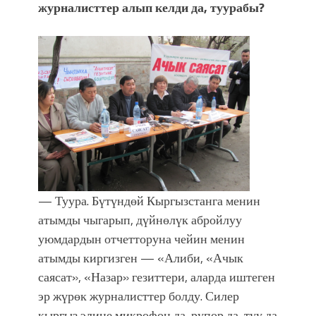
журналисттер алып келди да, туурабы?
— Туура. Бүтүндөй Кыргызстанга менин
атымды чыгарып, дүйнөлүк абройлуу
уюмдардын отчетторуна чейин менин
атымды киргизген — «Алиби, «Ачык
саясат», «Назар» гезиттери, аларда иштеген
эр жүрөк журналисттер болду. Силер
кыргыз элине микрофон да, рупор да, туу да