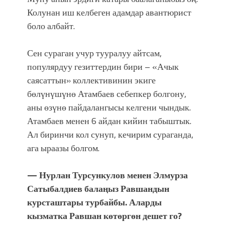
Колунан иш келбеген адамдар авантюрист
боло албайт.
Сен сураган учур тууралуу айтсам,
популярдуу гезиттердин бири – «Ачык
саясаттын» коллективинин экиге
бөлүнүшүнө Атамбаев себепкер болгону,
аны өзүнө пайдалангысы келгени чындык.
Атамбаев менен 6 айдан кийин табыштык.
Ал биринчи кол сунуп, кечирим сураганда,
ага ыраазы болгом.
— Нурлан Турсункулов менен Элмурза
Сатыбалдиев бала
ң
ыз Равшандын
курсташтары турбайбы. Аларды
кызматка Равшан көтөргөн дешет го?