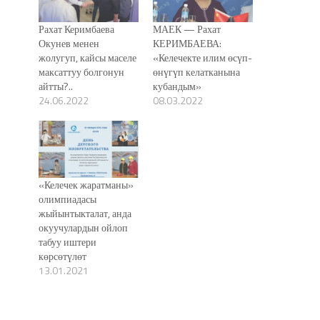
Рахат Керимбаева
МАЕК — Рахат
Окунев менен
КЕРИМБАЕВА:
жолугуп, кайсы маселе
«Келечекте илим өсүп-
максаттуу болгонун
өнүгүп келатканына
айтты?..
кубандым»
24.06.2022
08.03.2022
«Келечек жаратманы»
олимпиадасы
жыйынтыкталат, анда
окуучулардын ойлоп
табуу иштери
көрсөтүлөт
13.01.2021