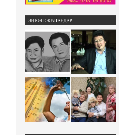
ЭҢ КӨП ОКУЛГАНДАР