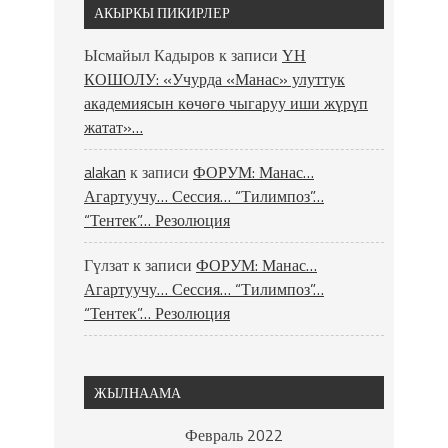
АКЫРКЫ ПИКИРЛЕР
Ысмайыл Кадыров
к записи
ҮН
КОШОЛУ: «Учурда «Манас» улуттук
академиясын көчөгө чыгаруу иши жүрүп
жатат»…
alakan
к записи
ФОРУМ: Манас…
Агартуучу… Сессия… “Тилимпоз”…
“Тентек”… Резолюция
Гүлзат
к записи
ФОРУМ: Манас…
Агартуучу… Сессия… “Тилимпоз”…
“Тентек”… Резолюция
ЖЫЛНААМА
Февраль 2022