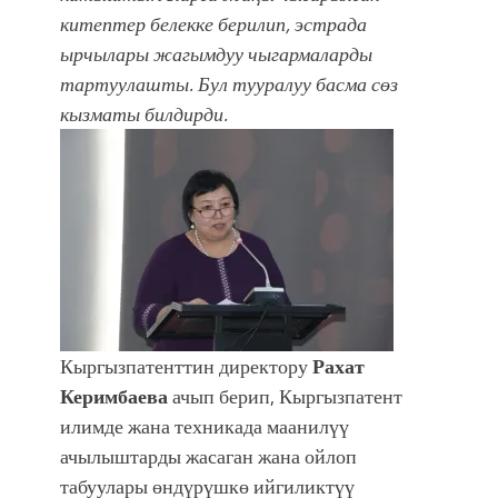
китептер белекке берилип, эстрада
болмок”
ырчылары жагымдуу чыгармаларды
тартуулашты.
Бул тууралуу басма сөз
кызматы билдирди.
Кыргызпатенттин директору
Рахат
Керимбаева
ачып берип, Кыргызпатент
илимде жана техникада маанилүү
ачылыштарды жасаган жана ойлоп
табуулары өндүрүшкө ийгиликтүү