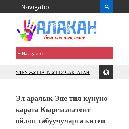
УЛУУ ЖУТТА УЛУТТУ САКТАГАН
ЖУСУП АБДРАХМАНОВ
10 000 гостей насладились
впечатляющим шоу музыкальных
Эл аралык Эне тил күнүнө
фонтанов в Royal Central Park
Аида САЛЯНОВА: "Кыргыз шахмат
карата Кыргызпатент
союзунун президенти болуп
ойлоп табуучуларга китеп
шайланышым сыймык жана чоң
жоопкерчилик!"