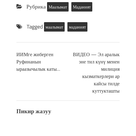
Рубрика
Маалымат
Маданият
Tagged
маалымат
маданият
ИИМге жиберген
ВИДЕО — Эл аралык
Руфинанын
эне тил күнү менен
ыраазычылык каты…
милиция
кызматкерлери ар
кайсы тилде
куттукташты
Пикир жазуу