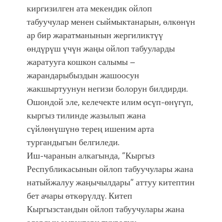
киргизилген ата мекендик ойлоп
табуучулар менен сыймыктанарын, өлкөнүн
ар бир жаратманынын жергиликтүү
өндүрүш үчүн жаңы ойлоп табууларды
жаратууга кошкон салымы –
жарандарыбыздын жашоосун
жакшыртуунун негизи болорун билдирди.
Ошондой эле, келечекте илим өсүп-өнүгүп,
кыргыз тилинде жазылып жана
сүйлөнүшүнө терең ишеним арта
тургандыгын белгиледи.
Иш-чаранын алкагында, “Кыргыз
Республикасынын ойлоп табуучулары жана
натыйжалуу жаңычылдары” аттуу китептин
бет ачары өткөрүлдү. Китеп
Кыргызстандын ойлоп табуучулары жана