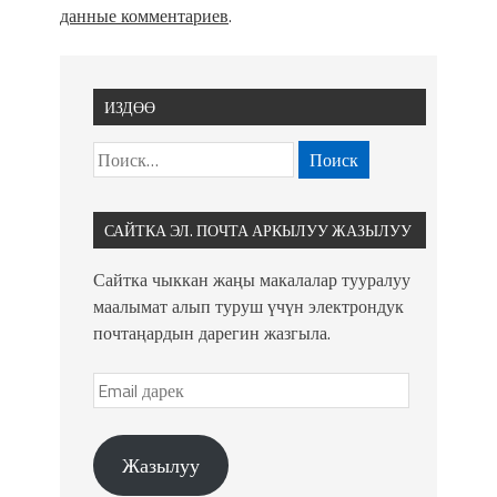
данные комментариев
.
ИЗДӨӨ
САЙТКА ЭЛ. ПОЧТА АРКЫЛУУ ЖАЗЫЛУУ
Сайтка чыккан жаңы макалалар тууралуу
маалымат алып туруш үчүн электрондук
почтаңардын дарегин жазгыла.
Жазылуу