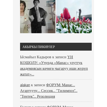
АКЫРКЫ ПИКИРЛЕР
Ысмайыл Кадыров
к записи
ҮН
КОШОЛУ: «Учурда «Манас» улуттук
академиясын көчөгө чыгаруу иши жүрүп
жатат»…
alakan
к записи
ФОРУМ: Манас…
Агартуучу… Сессия… “Тилимпоз”…
“Тентек”… Резолюция