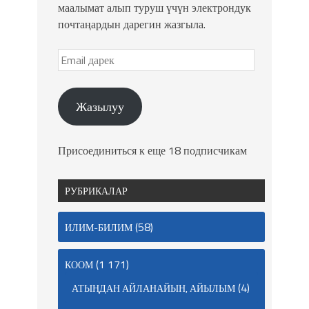
маалымат алып туруш үчүн электрондук
почтаңардын дарегин жазгыла.
Жазылуу
Присоединиться к еще 18 подписчикам
РУБРИКАЛАР
(58)
ИЛИМ-БИЛИМ
(1 171)
КООМ
(4)
АТЫҢДАН АЙЛАНАЙЫН, АЙЫЛЫМ