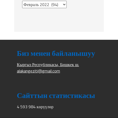
Биз менен байланышуу
Кыргыз Республикасы, Бишкек ш.
alakangeziti@gmail.com
Сайттын статистикасы
4 593 984 көрүүлөр