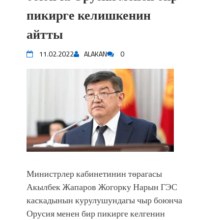
пикирге келишкенин
айтты
11.02.2022
ALAKAN
0
Министрлер кабинетинин төрагасы
Акылбек Жапаров Жогорку Нарын ГЭС
каскадынын курулушундагы чыр боюнча
Орусия менен бир пикирге келгенин