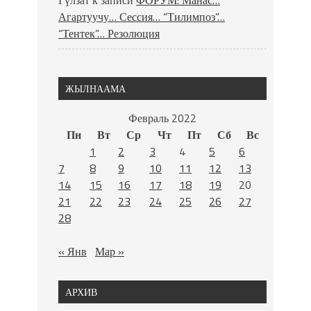
Гүлзат
к записи
ФОРУМ: Манас…
Агартуучу… Сессия… “Тилимпоз”…
“Тентек”… Резолюция
ЖЫЛНААМА
Февраль 2022
Пн
Вт
Ср
Чт
Пт
Сб
Вс
1
2
3
4
5
6
7
8
9
10
11
12
13
14
15
16
17
18
19
20
21
22
23
24
25
26
27
28
« Янв
Мар »
АРХИВ