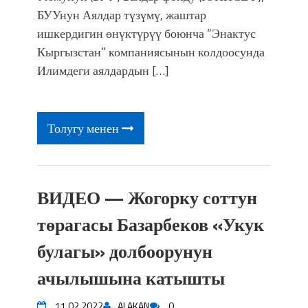
фонтанды көрүү үчүн Royal Central
БУУнун Аялдар түзүмү, жаштар
Park'ка 30 миң адам чогулду
ишкердигин өнүктүрүү боюнча “Энактус
Кыргызстан” компаниясынын колдоосунда
Илимдеги аялдардын […]
Толугу менен
ВИДЕО — Жогорку соттун
төрагасы Базарбеков «Укук
булагы» долбоорунун
ачылышына катышты
11.02.2022
ALAKAN
0