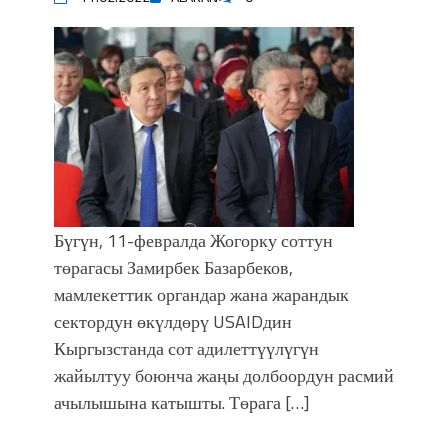
Бүгүн, 11-февралда Жогорку соттун
төрагасы Замирбек Базарбеков,
мамлекеттик органдар жана жарандык
сектордун өкүлдөрү USAIDдин
Кыргызстанда сот адилеттүүлүгүн
жайылтуу боюнча жаңы долбоордун расмий
ачылышына катышты. Төрага […]