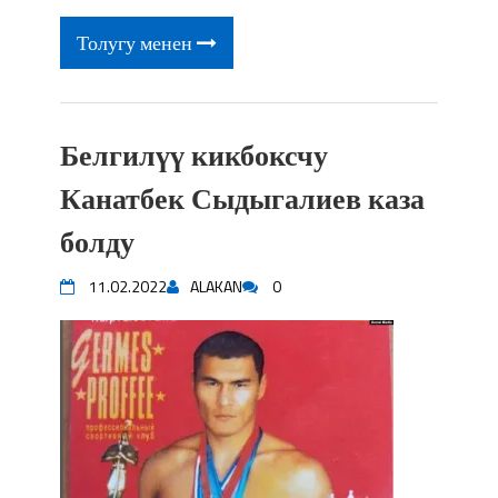
Толугу менен
Белгилүү кикбоксчу
Канатбек Сыдыгалиев каза
болду
11.02.2022
ALAKAN
0