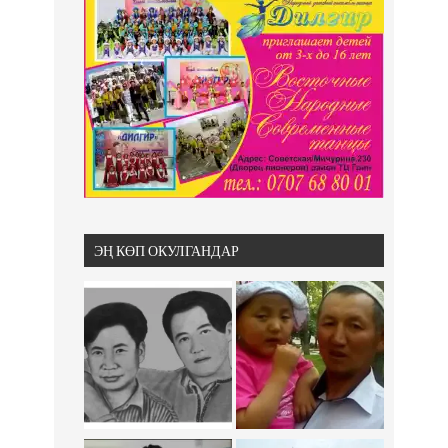
ЭҢ КӨП ОКУЛГАНДАР