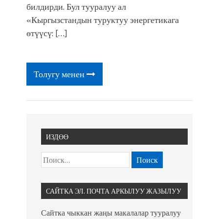
билдирди. Бул тууралуу ал
«Кыргызстандын туруктуу энергетикага
өтүүсү: […]
Толугу менен
ИЗДӨӨ
САЙТКА ЭЛ. ПОЧТА АРКЫЛУУ ЖАЗЫЛУУ
Сайтка чыккан жаңы макалалар тууралуу