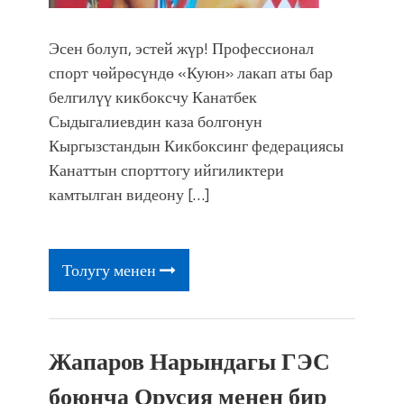
Эсен болуп, эстей жүр! Профессионал
спорт чөйрөсүндө «Куюн» лакап аты бар
белгилүү кикбоксчу Канатбек
Сыдыгалиевдин каза болгонун
Кыргызстандын Кикбоксинг федерациясы
Канаттын спорттогу ийгиликтери
камтылган видеону […]
Толугу менен
Жапаров Нарындагы ГЭС
боюнча Орусия менен бир