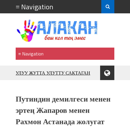
УЛУУ ЖУТТА УЛУТТУ САКТАГАН
ЖУСУП АБДРАХМАНОВ
10 000 гостей насладились
впечатляющим шоу музыкальных
Путиндин демилгеси менен
фонтанов в Royal Central Park
Аида САЛЯНОВА: "Кыргыз шахмат
эртең Жапаров менен
союзунун президенти болуп
Рахмон Астанада жолугат
шайланышым сыймык жана чоң
жоопкерчилик!"