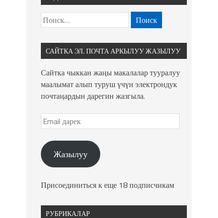
САЙТКА ЭЛ. ПОЧТА АРКЫЛУУ ЖАЗЫЛУУ
Сайтка чыккан жаңы макалалар тууралуу
маалымат алып туруш үчүн электрондук
почтаңардын дарегин жазгыла.
Жазылуу
Присоединиться к еще 18 подписчикам
РУБРИКАЛАР