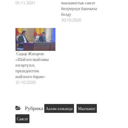
01.11.2021
маалыматтык саясат
бөлүмүнүн башчысы
болду
30.10.2020
Садыр Жапаров:
«Шайлоо мыйзамы
өзгөртүлсө,
президенттик
шайлоого барам»
21.10.2020
Рубрика
Аалам алаканда
Маалымат
Саясат