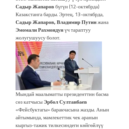
атка минерлер дагы катышса жакшы
Садыр Жапаров
бүгүн (12-октябрда)
болмок”
Казакстанга барды. Эртең, 13-октябрда,
Садыр Жапаров, Владимир Путин
жана
Эмомали Рахмондун
үч тараптуу
жолугушуусу болот.
Мындай маалыматты президенттин басма
сөз катчысы
Эрбол Султанбаев
«Фейсбуктагы» баракчасына жазды. Анын
айтымында, мамлекеттик чек аранын
кыргыз-тажик тилкесиндеги көйгөйлүү