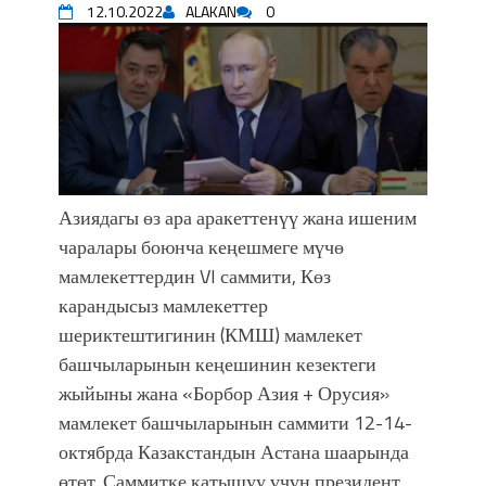
12.10.2022
ALAKAN
0
Садыр ЖАПАРОВ: “Айтматовдой
адабият алпы чыгыш үчүн, улуу көч
уланышы үчүн журнал сөзсүз керек!”
“Китепкана түнγ-2026”: Психолог
Мээрим Мураталиева менен
жолугушууга келиңиз! (Дарек. Видео)
Латын арибиндеги “Чабуул”... “Ала-
Тоо” журналынын тарыхы жана
Азиядагы өз ара аракеттенүү жана ишеним
редакторлору... (Тизме. Видео)
чаралары боюнча кеңешмеге мүчө
“КАРА КЕМПИР”: ҮМҮТТҮН
мамлекеттердин VI саммити, Көз
ТҮБӨЛҮК СИМВОЛУ
карандысыз мамлекеттер
Кыргызстандагы эң ири музыкалуу
шериктештигинин (КМШ) мамлекет
фонтанды көрүү үчүн Royal Central
Park'ка 30 миң адам чогулду
башчыларынын кеңешинин кезектеги
Фестиваль Symphony of Water & Light
жыйыны жана «Борбор Азия + Орусия»
собрал более 20 тысяч гостей
мамлекет башчыларынын саммити 12-14-
Жыргалбек КАСАБОЛОТОВ:
октябрда Казакстандын Астана шаарында
“Уңгужол” темадагы тегерек столго
өтөт. Саммитке катышуу үчүн президент