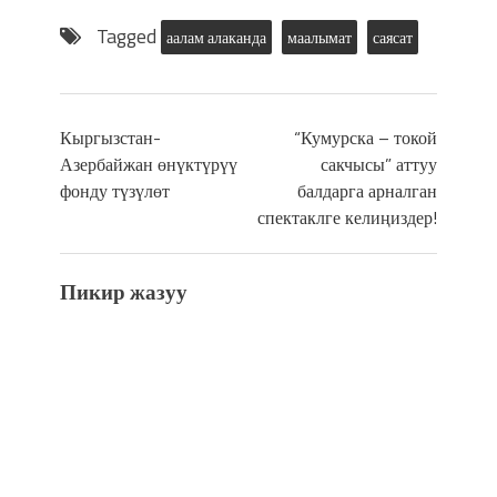
Tagged
аалам алаканда
маалымат
саясат
Кыргызстан-
“Кумурска – токой
Азербайжан өнүктүрүү
сакчысы” аттуу
фонду түзүлөт
балдарга арналган
спектаклге келиңиздер!
Пикир жазуу