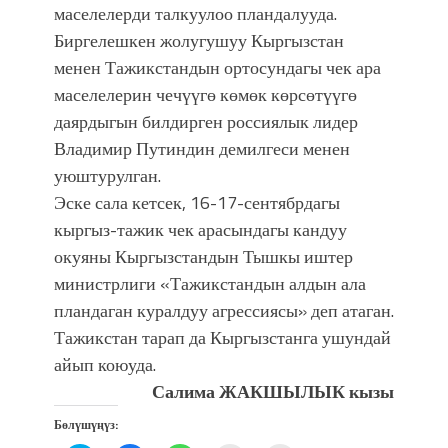
маселелерди талкуулоо пландалууда.
Биргелешкен жолугушуу Кыргызстан
менен Тажикстандын ортосундагы чек ара
маселелерин чечүүгө көмөк көрсөтүүгө
даярдыгын билдирген россиялык лидер
Владимир Путиндин демилгеси менен
уюштурулган.
Эске сала кетсек, 16-17-сентябрдагы
кыргыз-тажик чек арасындагы кандуу
окуяны Кыргызстандын Тышкы иштер
министрлиги «Тажикстандын алдын ала
пландаган куралдуу агрессиясы» деп атаган.
Тажикстан тарап да Кыргызстанга ушундай
айып коюуда.
Салима ЖАКШЫЛЫК кызы
Бөлүшүңүз: