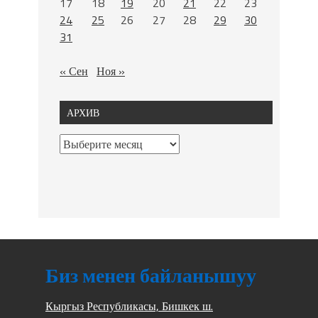
17
18
19
20
21
22
23
24
25
26
27
28
29
30
31
« Сен
Ноя »
АРХИВ
Биз менен байланышуу
Кыргыз Республикасы, Бишкек ш.