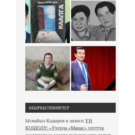
АКЫРКЫ ПИКИРЛЕР
Ысмайыл Кадыров
к записи
ҮН
КОШОЛУ: «Учурда «Манас» улуттук