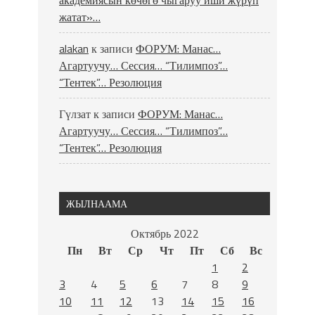
академиясын көчөгө чыгаруу иши жүрүп
жатат»…
alakan
к записи
ФОРУМ: Манас…
Агартуучу… Сессия… “Тилимпоз”…
“Тентек”… Резолюция
Гүлзат
к записи
ФОРУМ: Манас…
Агартуучу… Сессия… “Тилимпоз”…
“Тентек”… Резолюция
ЖЫЛНААМА
Октябрь 2022
Пн
Вт
Ср
Чт
Пт
Сб
Вс
1
2
3
4
5
6
7
8
9
10
11
12
13
14
15
16