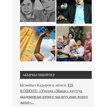
АКЫРКЫ ПИКИРЛЕР
Ысмайыл Кадыров
к записи
ҮН
КОШОЛУ: «Учурда «Манас» улуттук
академиясын көчөгө чыгаруу иши жүрүп
жатат»…