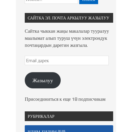
САЙТКА ЭЛ. ПОЧТА АРКЫЛУУ ЖАЗЫЛУУ
Сайтка чыккан жаңы макалалар тууралуу
маалымат алып туруш үчүн электрондук
почтаңардын дарегин жазгыла.
Жазылуу
Присоединиться к еще 18 подписчикам
РУБРИКАЛАР
(58)
ИЛИМ-БИЛИМ