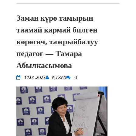
Заман күрө тамырын
таамай кармай билген
көрөгөч, тажрыйбалуу
педагог — Тамара
Абылкасымова
17.01.2023
ALAKAN
0