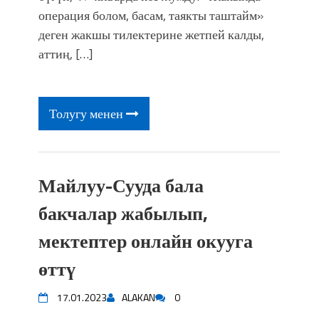
фонтанды көрүү үчүн Royal Central
операция болом, басам, таякты таштайм»
Park'ка 30 миң адам чогулду
деген жакшы тилектерине жетпей калды,
аттиң, […]
Толугу менен
Майлуу-Сууда бала
бакчалар жабылып,
мектептер онлайн окууга
өттү
17.01.2023
ALAKAN
0