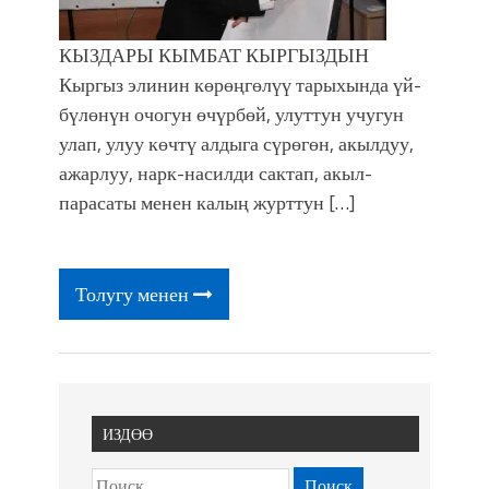
КЫЗДАРЫ КЫМБАТ КЫРГЫЗДЫН
Кыргыз элинин көрөңгөлүү тарыхында үй-
бүлөнүн очогун өчүрбөй, улуттун учугун
улап, улуу көчтү алдыга сүрөгөн, акылдуу,
ажарлуу, нарк-насилди сактап, акыл-
парасаты менен калың журттун […]
Толугу менен
ИЗДӨӨ