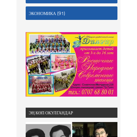
(91)
ЭКОНОМИКА
ЭҢ КӨП ОКУЛГАНДАР