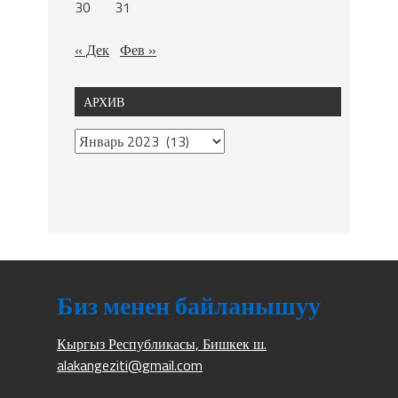
30
31
« Дек
Фев »
АРХИВ
Биз менен байланышуу
Кыргыз Республикасы, Бишкек ш.
alakangeziti@gmail.com