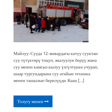
Майлуу-Сууда 12-январдагы катуу сууктан
суу түтүктөрү тоңуп, жылуулук берүү жана
суу менен камсыз кылуу үзгүлтүккө учурап,
шаар тургундарына суу атайын техника
менен ташылып берилүүдө. Кыш […]
Толугу менен