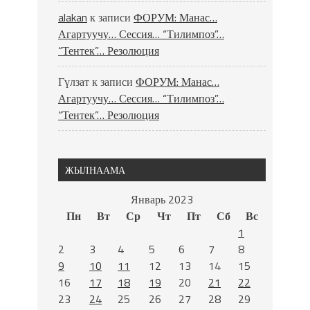
alakan
к записи
ФОРУМ: Манас…
Агартуучу… Сессия… “Тилимпоз”…
“Тентек”… Резолюция
Гүлзат
к записи
ФОРУМ: Манас…
Агартуучу… Сессия… “Тилимпоз”…
“Тентек”… Резолюция
ЖЫЛНААМА
Январь 2023
Пн
Вт
Ср
Чт
Пт
Сб
Вс
1
2
3
4
5
6
7
8
9
10
11
12
13
14
15
16
17
18
19
20
21
22
23
24
25
26
27
28
29