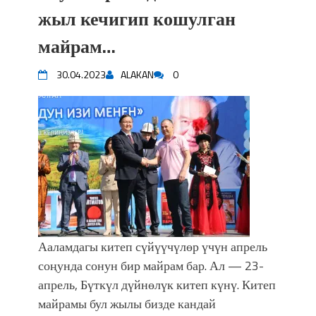
впечатляющим шоу музыкальных
жыл кечигип кошулган
фонтанов в Royal Central Park
майрам…
Аида САЛЯНОВА: "Кыргыз шахмат
союзунун президенти болуп
30.04.2023
ALAKAN
0
шайланышым сыймык жана чоң
жоопкерчилик!"
Садыр ЖАПАРОВ: “Айтматовдой
адабият алпы чыгыш үчүн, улуу көч
уланышы үчүн журнал сөзсүз керек!”
“Китепкана түнγ-2026”: Психолог
Мээрим Мураталиева менен
жолугушууга келиңиз! (Дарек. Видео)
Латын арибиндеги “Чабуул”... “Ала-
Тоо” журналынын тарыхы жана
Ааламдагы китеп сүйүүчүлөр үчүн апрель
редакторлору... (Тизме. Видео)
соңунда сонун бир майрам бар. Ал — 23-
“КАРА КЕМПИР”: ҮМҮТТҮН
апрель, Бүткүл дүйнөлүк китеп күнү. Китеп
ТҮБӨЛҮК СИМВОЛУ
Кыргызстандагы эң ири музыкалуу
майрамы бул жылы бизде кандай