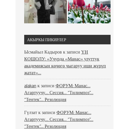
АКЫРКЫ ПИКИРЛЕР
Ысмайыл Кадыров
к записи
ҮН
КОШОЛУ: «Учурда «Манас» улуттук
академиясын көчөгө чыгаруу иши жүрүп
жатат»…
alakan
к записи
ФОРУМ: Манас…
Агартуучу… Сессия… “Тилимпоз”…
“Тентек”… Резолюция
Гүлзат
к записи
ФОРУМ: Манас…
Агартуучу… Сессия… “Тилимпоз”…
“Тентек”… Резолюция