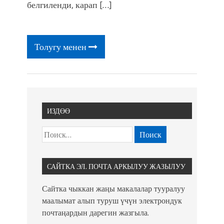
фонтанды көрүү үчүн Royal Central
белгиленди, карап […]
Park'ка 30 миң адам чогулду
Толугу менен
ИЗДӨӨ
САЙТКА ЭЛ. ПОЧТА АРКЫЛУУ ЖАЗЫЛУУ
Сайтка чыккан жаңы макалалар тууралуу
маалымат алып туруш үчүн электрондук
почтаңардын дарегин жазгыла.