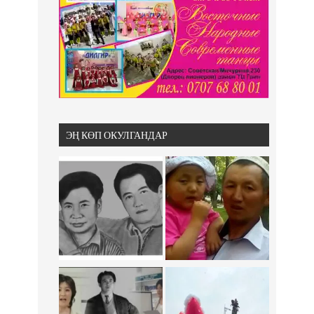
ЭҢ КӨП ОКУЛГАНДАР