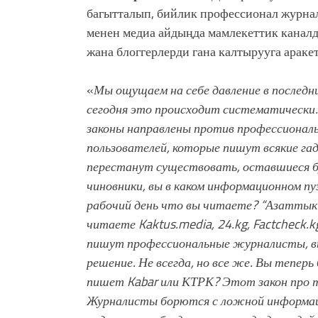
багытталып, бийлик профессионал журна
менен медиа айдыңда мамлекеттик канал
жана блоггерлерди гана калтырууга араке
«
Мы ощущаем на себе давление в последни
сегодня это происходит систематически. 
законы направлены против профессиональ
пользователей, которые пишут всякие га
перестанут существовать, оставшиеся б
чиновники, вы в каком информационном 
рабочий день что вы читаете? “Азаттык”
читаете Kaktus.media, 24.kg, Factcheck.k
пишут профессиональные журналисты, вы
решение. Не всегда, но все же.
Вы теперь 
пишет Kabar или КТРК?
Этот закон про 
Журналисты борются с ложной информаци