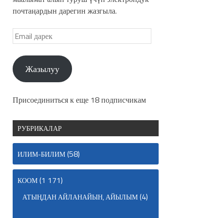
почтаңардын дарегин жазгыла.
Жазылуу
Присоединиться к еще 18 подписчикам
РУБРИКАЛАР
(58)
ИЛИМ-БИЛИМ
(1 171)
КООМ
(4)
АТЫҢДАН АЙЛАНАЙЫН, АЙЫЛЫМ