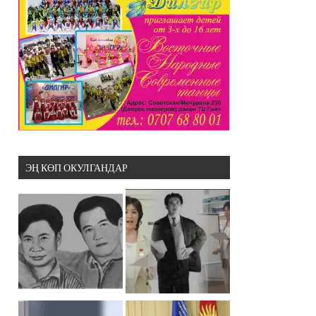
ЭҢ КӨП ОКУЛГАНДАР