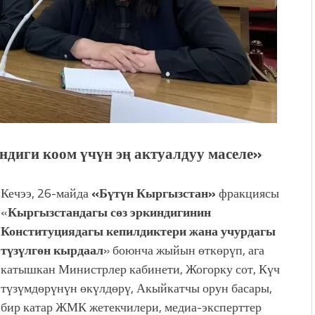
иги коом үчүн эң актуалдуу маселе»
Кечээ, 26-майда
«Бүтүн Кыргызстан»
фракциясы
«
Кыргызстандагы сөз эркиндигинин
Конституциядагы кепилдиктери жана учурдагы
түзүлгөн кырдаал
» боюнча жыйын өткөрүп, ага
катышкан Министрлер кабинети, Жогорку сот, Күч
түзүмдөрүнүн өкүлдөрү, Акыйкатчы орун басары,
бир катар ЖМК жетекчилери, медиа-эксперттер