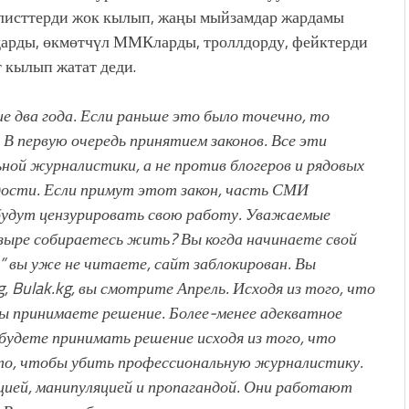
листтерди жок кылып, жаңы мыйзамдар жардамы
дарды, өкмөтчүл ММКларды, троллдорду, фейктерди
т кылып жатат деди.
е два года. Если раньше это было точечно, то
В первую очередь принятием законов. Все эти
ной журналистики, а не против блогеров и рядовых
дости.
Если примут этот закон, часть СМИ
удут цензурировать свою работу.
Уважаемые
пузыре собираетесь жить?
Вы когда начинаете свой
 вы уже не читаете, сайт заблокирован. Вы
g, Bulak.kg, вы смотрите Апрель.
Исходя из того, что
 принимаете решение. Более-менее адекватное
будете принимать решение исходя из того, что
то, чтобы убить профессиональную журналистику.
ей, манипуляцией и пропагандой. Они работают