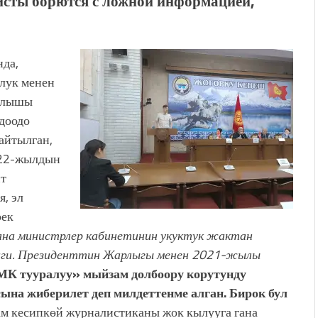
ы борются с ложной информацией,
да,
лук менен
 алышы
рдоодо
 айтылган,
2022-жылдын
нт
, эл
рек
на министрлер кабинетинин укуктук жактан
иги. Президенттин Жарлыгы менен 2021-жылы
К тууралуу» мыйзам долбоору
корутунду
ына жиберилет деп милдеттенме алган. Бирок бул
м кесипкөй журналистиканы жок кылууга гана