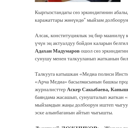
Кыргызстандагы сөз эркиндигинин абалы,
каражаттары жөнүндө” мыйзам долбооруну
Алсак, конституциялык эң бир маанилүү 
үчүн эң актуалдуу бойдон каларын белг
Адахан Мадумаров
ошол сөз эркиндиги
сунушу менен талкууланып жатканын бил
Талкууга катышкан «Медиа полиси Инст
«Арча Медиа» басылмасынын башкы пр
журналисттер
Аскер Сакыбаева, Каны
баяндама жасашып, сунушталып жаткан 
мыйзамдын жаңы долбоорун иштеп чыгуу
эске алынбаганын айтып чыгышты.