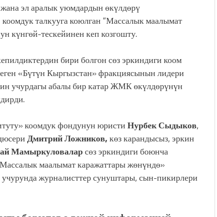
жана эл аралык уюмдардын өкүлдөрү
 коомдук талкууга коюлган “Массалык маалымат
н күнгөй-тескейинен кеп козгошту.
кепилдиктердин бири болгон сөз эркиндиги коом
илеген «Бүтүн Кыргызстан» фракциясынын лидери
нин учурдагы абалы бир катар ЖМК өкүлдөрүнүн
дирди.
итуту» коомдук фондунун юристи
Нурбек Сыдыков
,
одюсери
Дмитрий Ложников,
көз карандысыз, эркин
шай Мамыркуловалар
сөз эркиндиги боюнча
«Массалык маалымат каражаттары жөнүндө»
 учурунда журналисттер сунуштары, сын-пикирлери