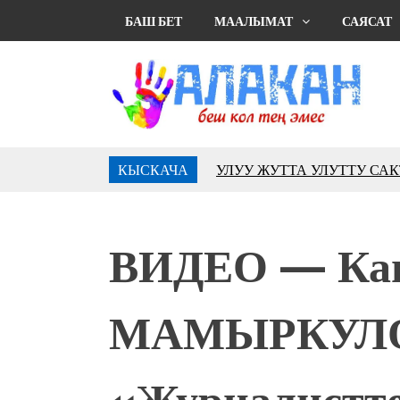
БАШ БЕТ
МААЛЫМАТ
САЯСАТ
КЫСКАЧА
УЛУУ ЖУТТА УЛУТТУ СА
АБДРАХМАНОВ
10 000 гостей насладились 
музыкальных фонтанов в Roya
ВИДЕО — Ка
Аида САЛЯНОВА: "Кыргыз ш
президенти болуп шайланыш
жоопкерчилик!"
МАМЫРКУЛО
Садыр ЖАПАРОВ: “Айтматов
үчүн, улуу көч уланышы үчүн 
“Китепкана түнγ-2026”: Пси
«Журналистте
менен жолугушууга келиңиз! 