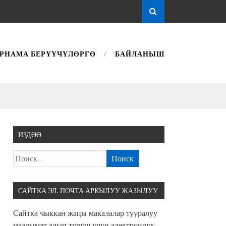
РНАМА БЕРҮҮЧҮЛӨРГӨ
БАЙЛАНЫШ
ИЗДӨӨ
САЙТКА ЭЛ. ПОЧТА АРКЫЛУУ ЖАЗЫЛУУ
Сайтка чыккан жаңы макалалар тууралуу
маалымат алып туруш үчүн электрондук