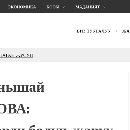
ЭКОНОМИКА
КООМ
МАДАНИЯТ
БИЗ ТУУРАЛУУ
ЖА
КТАГАН ЖУСУП
впечатляющим шоу
l Central Park
нышай
ахмат союзунун
ым сыймык жана чоң
ВА:
дой адабият алпы чыгыш
журнал сөзсүз керек!”
холог Мээрим Мураталиева
рди бөлүп-жаруу
(Дарек. Видео)