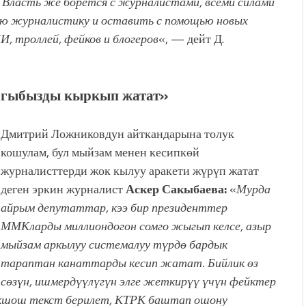
. Власть же борется с журналистами, всеми силами
ю журналистику и оставить с помощью новых
, троллей, фейков и блогеров
«, — дейт Д.
агыбызды кыркып жатат»
Дмитрий Ложниковдун айткандарына толук
кошулам, бул мыйзам менен кесипкөй
журналисттерди жок кылуу аракети жүрүп жатат
деген эркин журналист
Аскер Сакыбаева:
«
Мурда
айрым депутаттар, кээ бир президенттер
ММКларды миллиондогон сомго жыгып келсе, азыр
мыйзам аркылуу системалуу түрдө бардык
тараптан канаттарды кесип жатат. Бийлик өз
сөзүн, ишмердүүлүгүн элге жеткирүү үчүн фейктер
кшош текст берилет, КТРК баштап ошону