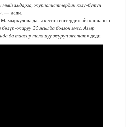
мыйзамдарга, журналисттердин колу-бутун
«, — деди.
й Мамыркулова дагы кесиптештердин айткандарын
бөлүп-жаруу 30 жылда болгон эмес. Азыр
ында да таасир талашуу жүрүп жатат»
деди.