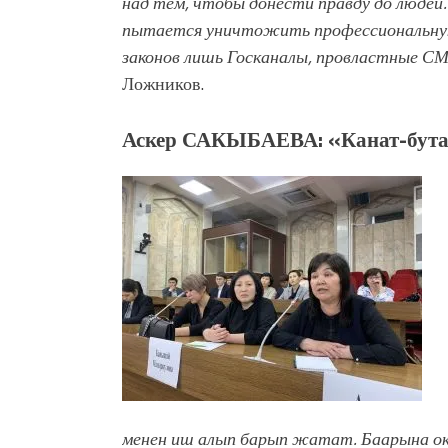
над тем, чтобы донести правду до людей
пытается уничтожить профессиональну
законов лишь Госканалы, провластные СМИ
Ложников.
Аскер САКЫБАЕВА: «Канат-бут
менен иш алып барып жатат. Баарына о