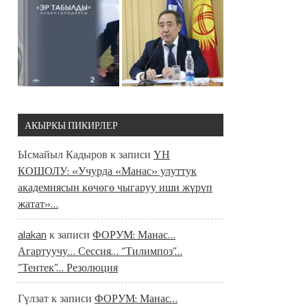
АКЫРКЫ ПИКИРЛЕР
Ысмайыл Кадыров
к записи
ҮН
КОШОЛУ: «Учурда «Манас» улуттук
академиясын көчөгө чыгаруу иши жүрүп
жатат»…
alakan
к записи
ФОРУМ: Манас…
Агартуучу… Сессия… “Тилимпоз”…
“Тентек”… Резолюция
Гүлзат
к записи
ФОРУМ: Манас…