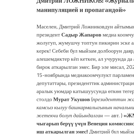
Дмитрий ЛОЖНИКОВ: «Журналист
манипуляцией и пропагандой»
Маселен, Дмитрий Ложниковдун айтымын
президент
Садыр Жапаров
медиа коомчу
жолугуп, жумушчу топтун пикирин эске
керек! Себеби бул мыйзам долбоорун дая
алешемдиктер кёп кеткен, ал учурунда да
бирок аткарылган эмес. Бир эле мисал, 
15-ноябрында медиакоомчулукт парламе
депутаттары, президенттик администрация
аралык уюмдар катышуусунда өткөн теге
столдо
Мурат Укушов
(
президенттин жа
камсыз кылуу башкармалыгынын начальн
жетекчи болуп дайындалган
— авт. )
«ЖМ
чыгарып берүү үчүн Венеция комиссияс
иш аткарылган эмес!
Дмитрий бул мыйза