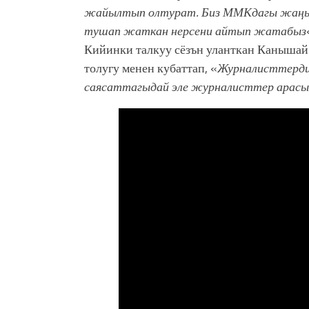
жайылтып олтурат. Биз ММКдагы жаңы 
тушап жаткан нерсени айтып жатабыз
Кийинки талкуу сёзън уланткан Каныша
толугу менен кубаттап, «
Журналисттерди 
саясаттагыдай эле журналисттер арас