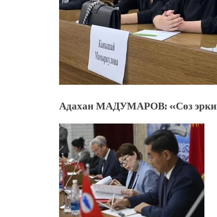
Адахан МАДУМАРОВ: «Сөз эркинд