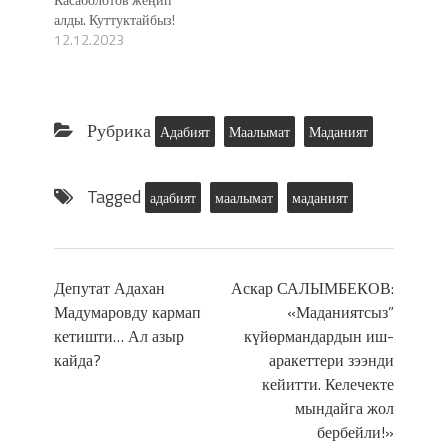
алды. Куттуктайбыз!
12.12.2023
Рубрика
Адабият
Маалымат
Маданият
Tagged
адабият
маалымат
маданият
Депутат Адахан
Аскар САЛЫМБЕКОВ:
Мадумаровду кармап
«Маданиятсыз”
кетишти… Ал азыр
күйөрмандардын иш-
кайда?
аракеттери зээнди
кейитти. Келечекте
мындайга жол
бербейли!»