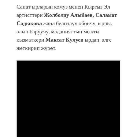
Санат ырларын комуз менен Кыргыз Эл
артисттери
Жолболду Алыбаев, Саламат
Садыкова
жана белгилүү обончу, ырчы,
алып баруучу, маданияттын мыкты
кызматкери
Максат Кулуев
ырдап, элге
жеткирип жүрөт.