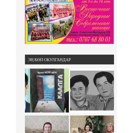
ЭҢ КӨП ОКУЛГАНДАР