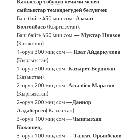
Калыстар тобунун чечими менен
сыйлыктар төмөндөгүдөй бөлүнгөн:
Баш байге 450 миң сом-
Азамат
Болгонбаев
(Кыргызстан),
Баш байге 450 миң сом —
Муктар Ниязов
(Казакстан).
1-орун 300 миң сом —
Изат Айдаркулова
(Кыргызстан)
1-орун 300 миң сом-
Казырет Бердихан
(Казакстан).
2-орун 200 миң сом-
Асылбек Маратов
(Кыргызстан),
2-орун 200 миң сом —
Данияр
Алдаберген
( Казакстан).
3-орун 100 миң сом —
Чынгызхан
Кожошев,
3-орун 100 миң сом —
Талгат Орынбеков