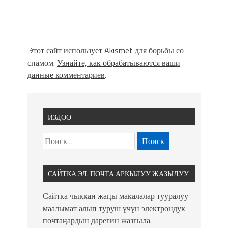
Этот сайт использует Akismet для борьбы со
спамом.
Узнайте, как обрабатываются ваши
данные комментариев
.
ИЗДӨӨ
САЙТКА ЭЛ. ПОЧТА АРКЫЛУУ ЖАЗЫЛУУ
Сайтка чыккан жаңы макалалар тууралуу
маалымат алып туруш үчүн электрондук
почтаңардын дарегин жазгыла.