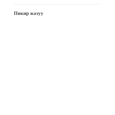
Пикир жазуу