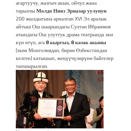
УЛУУ ЖУТТА УЛУТТУ САКТАГАН
агартуучу, жазгыч акын, ойчул жана
ЖУСУП АБДРАХМАНОВ
тарыхчы
Молдо Нияз Эрназар уулунун
200 жылдыгына арналган XVI Эл аралык
айтыш Ош шаарындагы Султан Ибраимов
атындагы Ош улуттук драма театрында эки
күн өтүп, ага
8 кыргыз, 8 казак акыны
(экөө Монголиядан, бирөө Өзбекстандан
келген) катышып, жеңүүчүлөрүнө байгелер
тапшырылган.