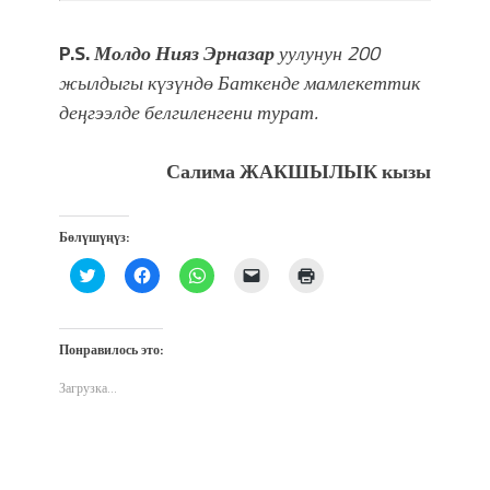
P.S.
Молдо Нияз Эрназар
уулунун 200
жылдыгы күзүндө Баткенде мамлекеттик
деңгээлде белгиленгени турат.
Салима ЖАКШЫЛЫК кызы
Бөлүшүңүз:
Нажмите,
Нажмите,
Нажмите,
Послать
Нажмите
чтобы
чтобы
чтобы
ссылку
для
поделиться
открыть
поделиться
другу
печати
на
на
в
по
(Открывается
Twitter
Facebook
WhatsApp
электронной
в
(Открывается
(Открывается
(Открывается
почте
новом
Понравилось это:
в
в
в
(Открывается
окне)
новом
новом
новом
в
окне)
окне)
окне)
новом
Загрузка...
окне)