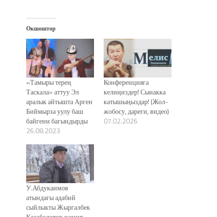
Окшоштор
«Тамыры терең
Конференцияга
Таскала» аттуу Эл
келиңиздер! Сынакка
аралык айтышта Арген
катышыңыздар! (Жол-
Биймырза уулу баш
жобосу, дареги, видео)
байгени багындырды
07.02.2026
26.08.2023
У.Абдукаимов
атындагы адабий
сыйлыкты Жыргалбек
Касаболотов жеңип