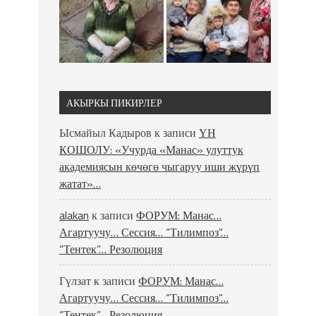
АКЫРКЫ ПИКИРЛЕР
Ысмайыл Кадыров
к записи
ҮН
КОШОЛУ: «Учурда «Манас» улуттук
академиясын көчөгө чыгаруу иши жүрүп
жатат»…
alakan
к записи
ФОРУМ: Манас…
Агартуучу… Сессия… “Тилимпоз”…
“Тентек”… Резолюция
Гүлзат
к записи
ФОРУМ: Манас…
Агартуучу… Сессия… “Тилимпоз”…
“Тентек”… Резолюция