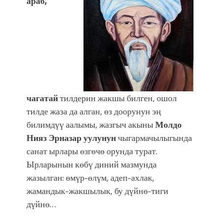
араб,
чагатай
тилдерин жакшы билген, ошол
тилде жаза да алган, өз доорунун эң
билимдүү аалымы, жазгыч акыны
Молдо
Нияз Эрназар уулунун
чыгармачылыгында
санат ырлары өзгөчө орунда турат.
Ырларынын көбү диний мазмунда
жазылган: өмүр-өлүм, адеп-ахлак,
жамандык-жакшылык, бу дүйнө-тиги
дүйнө…