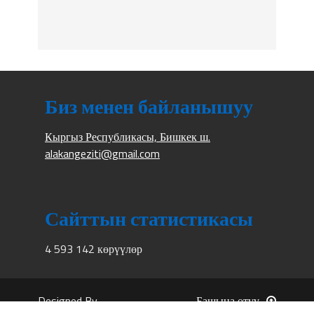
Биз менен байланышуу
Кыргыз Республикасы, Бишкек ш.
alakangeziti@gmail.com
Сайттын статистикасы
4 593 142 көрүүлөр
Designed By
Башына өтүү