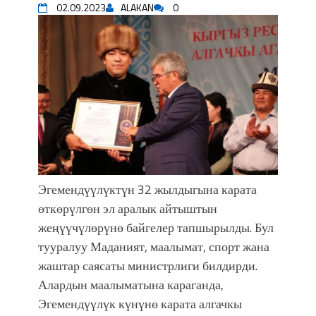
02.09.2023
ALAKAN
0
уланышы үчүн журнал сөзсүз керек!”
“Китепкана түнγ-2026”: Психолог
Мээрим Мураталиева менен
жолугушууга келиңиз! (Дарек. Видео)
Латын арибиндеги “Чабуул”... “Ала-
Тоо” журналынын тарыхы жана
редакторлору... (Тизме. Видео)
“КАРА КЕМПИР”: ҮМҮТТҮН
ТҮБӨЛҮК СИМВОЛУ
Кыргызстандагы эң ири музыкалуу
фонтанды көрүү үчүн Royal Central
Эгемендүүлүктүн 32 жылдыгына карата
Park'ка 30 миң адам чогулду
өткөрүлгөн эл аралык айтыштын
Фестиваль Symphony of Water & Light
жеңүүчүлөрүнө байгелер тапшырылды. Бул
собрал более 20 тысяч гостей
тууралуу Маданият, маалымат, спорт жана
Жыргалбек КАСАБОЛОТОВ:
жаштар саясаты министрлиги билдирди.
“Уңгужол” темадагы тегерек столго
Алардын маалыматына караганда,
атка минерлер дагы катышса жакшы
болмок”
Эгемендүүлүк күнүнө карата алгачкы