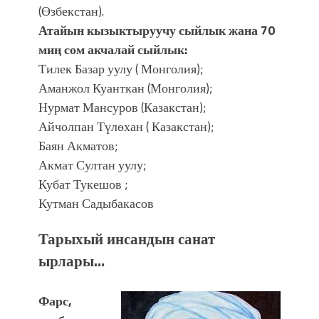
(Өзбекстан).
Атайын кызыктыруучу сыйлык жана 70
миң сом акчалай сыйлык:
Тилек Базар уулу ( Монголия);
Аманжол Куанткан (Монголия);
Нурмат Мансуров (Казакстан);
Айчолпан Түлөхан ( Казакстан);
Баян Акматов;
Акмат Султан уулу;
Кубат Тукешов ;
Кутман Садыбакасов
Тарыхый инсандын санат
ырлары…
Фарс,