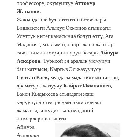
профессору, окумуштуу
Аттокур
Жапанов.
Жакында эле бул китептин бет ачаары
Бишкектеги Алыкул Осмонов атындагы
Улуттук китепканасында болуп өттү. Ага
Маданият, маалымат, спорт жана жаштар
саясаты министринин орун басары
Айнура
Аскарова,
Түрксой эл аралык уюмунун
баш катчысы, Кыргыз Эл жазуучусу
Султан Раев,
мурдагы маданият министри,
драматург, жазуучу
Кайрат Иманалиев,
Бакен Кыдыкеева атындагы жаш
көрүүчүлөр театрынын чыгармачыл
жамааты, коомдук жана маданий
ишмерлери катышты.
Айнура
Аскарова