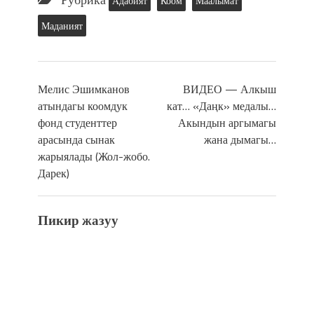
Адабият
Коом
Маалымат
Маданият
Мелис Эшимканов
ВИДЕО — Алкыш
атындагы коомдук
кат… «Даңк» медалы…
фонд студенттер
Акындын аргымагы
арасында сынак
жана дымагы…
жарыялады (Жол-жобо.
Дарек)
Пикир жазуу