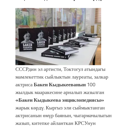
фонтанды көрүү үчүн Royal Central
Park'ка 30 миң адам чогулду
СССРдин эл артисти, Токтогул атындагы
мамлекеттик сыйлыктын лауреаты, залкар
актриса
Бакен Кыдыкееванын
100
жылдык мааракесине арналып жазылган
«Бакен Кыдыкеева энциклопедиясы»
жарык көрдү. Кыргыз эли сыймыктанган
актрисанын өмүр баянын, чыгармачылыгын
жазып, китепке айланткан КРСУнун