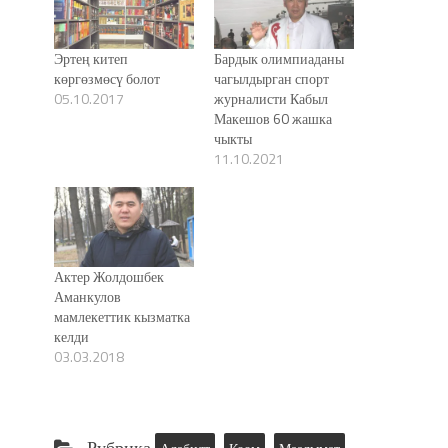
Эртең китеп
Бардык олимпиаданы
көргөзмөсү болот
чагылдырган спорт
05.10.2017
журналисти Кабыл
Макешов 60 жашка
чыкты
11.10.2021
Актер Жолдошбек
Аманкулов
мамлекеттик кызматка
келди
03.03.2018
Рубрика