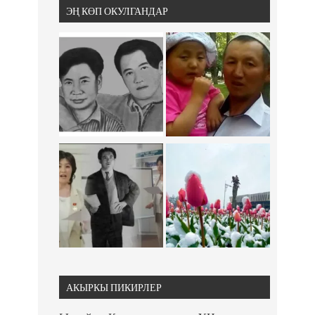
ЭҢ КӨП ОКУЛГАНДАР
АКЫРКЫ ПИКИРЛЕР