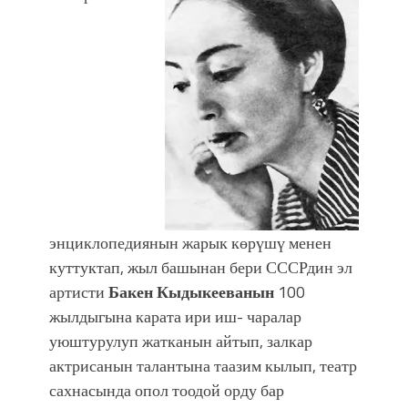
энциклопедиянын жарык көрүшү менен
куттуктап, жыл башынан бери СССРдин эл
артисти
Бакен Кыдыкееванын
100
жылдыгына карата ири иш- чаралар
уюштурулуп жатканын айтып, залкар
актрисанын талантына таазим кылып, театр
сахнасында опол тоодой орду бар