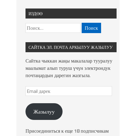
ИЗДӨӨ
САЙТКА ЭЛ. ПОЧТА АРКЫЛУУ ЖАЗЫЛУУ
Сайтка чыккан жаңы макалалар тууралуу
маалымат алып туруш үчүн электрондук
почтаңардын дарегин жазгыла.
Жазылуу
Присоединиться к еще 18 подписчикам