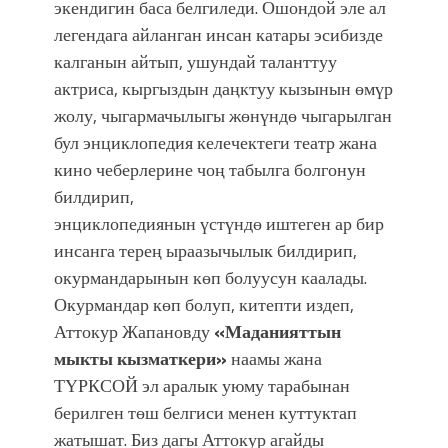
экендигин баса белгиледи. Ошондой эле ал
легендага айланган инсан катары эсибизде
калганын айтып, ушундай таланттуу
актриса, кыргыздын даңктуу кызынын өмүр
жолу, чыгармачылыгы жөнүндө чыгарылган
бул энциклопедия келечектеги театр жана
кино чеберлерине чоң табылга болгонун
билдирип,
энциклопедиянын үстүндө иштеген ар бир
инсанга терең ыраазычылык билдирип,
окурмандарынын көп болуусун каалады.
Окурмандар көп болуп, китепти издеп,
Аттокур Жапановду
«Маданияттын
мыкты кызматкери»
наамы жана
ТҮРКСОЙ эл аралык уюму тарабынан
берилген төш белгиси менен куттуктап
жатышат. Биз дагы Аттокур агайды