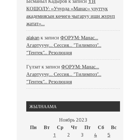
Ысмайыл Кадыров
к записи
ҮН
КОШОЛУ: «Учурда «Манас» улуттук
академиясын көчөгө чыгаруу иши жүрүп
жатат»…
alakan
к записи
ФОРУМ: Манас…
Агартуучу… Сессия… “Тилимпоз”…
“Тентек”… Резолюция
Гүлзат
к записи
ФОРУМ: Манас…
Агартуучу… Сессия… “Тилимпоз”…
“Тентек”… Резолюция
ЖЫЛНААМА
Ноябрь 2023
Пн
Вт
Ср
Чт
Пт
Сб
Вс
1
2
3
4
5