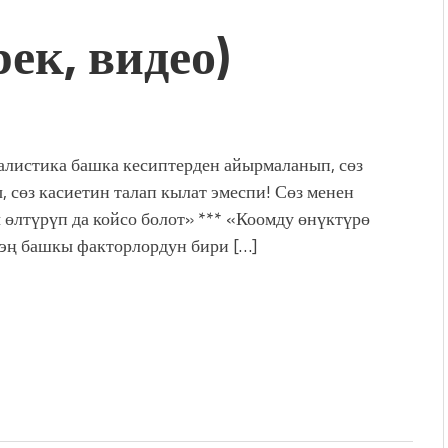
ек, видео)
дой адабият алпы чыгыш
журнал сөзсүз керек!”
холог Мээрим Мураталиева
(Дарек. Видео)
. “Ала-Тоо” журналынын
(Тизме. Видео)
листика башка кесиптерден айырмаланып, сөз
ҮН ТҮБӨЛҮК СИМВОЛУ
, сөз касиетин талап кылат эмеспи! Сөз менен
калуу фонтанды көрүү үчүн
 өлтүрүп да койсо болот» *** «Коомду өнүктүрө
адам чогулду
 эң башкы факторлордун бири […]