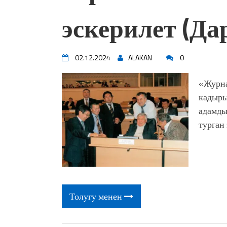
жоопкерчилик!"
эскерилет (Дар
Садыр ЖАПАРОВ: “Айтматов
үчүн, улуу көч уланышы үчүн 
“Китепкана түнγ-2026”: Пси
менен жолугушууга келиңиз! 
02.12.2024
ALAKAN
0
Латын арибиндеги “Чабуул”..
тарыхы жана редакторлору... 
«Журна
“КАРА КЕМПИР”: ҮМҮТТ
кадыры
Кыргызстандагы эң ири музы
адамды
Royal Central Park'ка 30 миң 
турган
Толугу менен