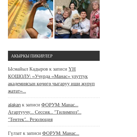
АКЫРКЫ ПИКИРЛЕР
Ысмайыл Кадыров
к записи
ҮН
КОШОЛУ: «Учурда «Манас» улуттук
академиясын көчөгө чыгаруу иши жүрүп
жатат»…
alakan
к записи
ФОРУМ: Манас…
Агартуучу… Сессия… “Тилимпоз”…
“Тентек”… Резолюция
Гүлзат
к записи
ФОРУМ: Манас…