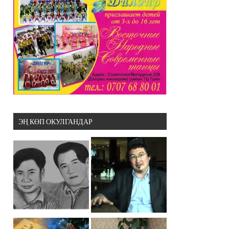
ЭҢ КӨП ОКУЛГАНДАР