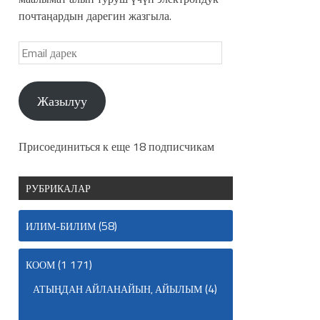
почтаңардын дарегин жазгыла.
Жазылуу
Присоединиться к еще 18 подписчикам
РУБРИКАЛАР
(58)
ИЛИМ-БИЛИМ
(1 171)
КООМ
(4)
АТЫҢДАН АЙЛАНАЙЫН, АЙЫЛЫМ