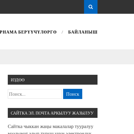
РНАМА БЕРҮҮЧҮЛӨРГӨ
БАЙЛАНЫШ
ИЗДӨӨ
САЙТКА ЭЛ. ПОЧТА АРКЫЛУУ ЖАЗЫЛУУ
Сайтка чыккан жаңы макалалар тууралуу
маалымат алып туруш үчүн электрондук