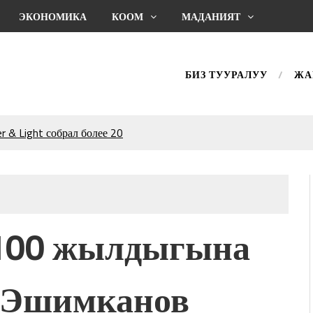
ЭКОНОМИКА
КООМ
МАДАНИЯТ
БИЗ ТУУРАЛУУ
ЖА
 & Light собрал более 20
Уңгужол” темадагы
р дагы катышса жакшы
КТАГАН ЖУСУП
 100 жылдыгына
впечатляющим шоу
l Central Park
 Эшимканов
ахмат союзунун
ым сыймык жана чоң