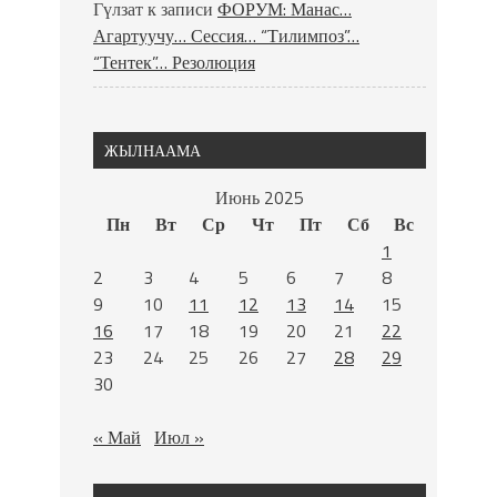
Гүлзат
к записи
ФОРУМ: Манас…
Агартуучу… Сессия… “Тилимпоз”…
“Тентек”… Резолюция
ЖЫЛНААМА
Июнь 2025
Пн
Вт
Ср
Чт
Пт
Сб
Вс
1
2
3
4
5
6
7
8
9
10
11
12
13
14
15
16
17
18
19
20
21
22
23
24
25
26
27
28
29
30
« Май
Июл »