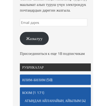
маалымат алып туруш үчүн электрондук
почтаңардын дарегин жазгыла.
Жазылуу
Присоединиться к еще 18 подписчикам
РУБРИКАЛАР
(58)
ИЛИМ-БИЛИМ
(1 171)
КООМ
(4)
АТЫҢДАН АЙЛАНАЙЫН, АЙЫЛЫМ