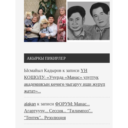
АКЫРКЫ ПИКИРЛЕР
Ысмайыл Кадыров
к записи
ҮН
КОШОЛУ: «Учурда «Манас» улуттук
академиясын көчөгө чыгаруу иши жүрүп
жатат»…
alakan
к записи
ФОРУМ: Манас…
Агартуучу… Сессия… “Тилимпоз”…
“Тентек”… Резолюция