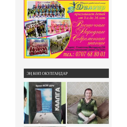
ЭҢ КӨП ОКУЛГАНДАР