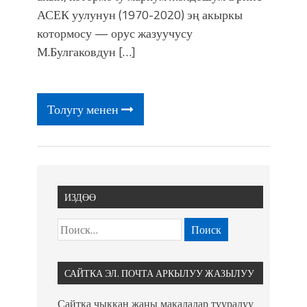
фонтанды көрүү үчүн Royal Central
АСЕК уулунун (1970-2020) эң акыркы
Park'ка 30 миң адам чогулду
котормосу — орус жазуучусу
М.Булгаковдун […]
Толугу менен
ИЗДӨӨ
САЙТКА ЭЛ. ПОЧТА АРКЫЛУУ ЖАЗЫЛУУ
Сайтка чыккан жаңы макалалар тууралуу