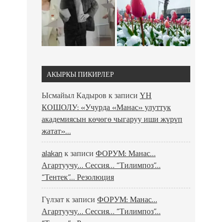
АКЫРКЫ ПИКИРЛЕР
Ысмайыл Кадыров
к записи
ҮН
КОШОЛУ: «Учурда «Манас» улуттук
академиясын көчөгө чыгаруу иши жүрүп
жатат»…
alakan
к записи
ФОРУМ: Манас…
Агартуучу… Сессия… “Тилимпоз”…
“Тентек”… Резолюция
Гүлзат
к записи
ФОРУМ: Манас…
Агартуучу… Сессия… “Тилимпоз”…