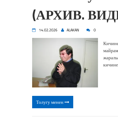
жоопкерчилик!"
(АРХИВ. ВИД
Садыр ЖАПАРОВ: “Айтматов
үчүн, улуу көч уланышы үчүн 
“Китепкана түнγ-2026”: Пси
менен жолугушууга келиңиз! 
14.02.2026
ALAKAN
0
Латын арибиндеги “Чабуул”..
тарыхы жана редакторлору... 
Кичине
“КАРА КЕМПИР”: ҮМҮТТ
майрам
Кыргызстандагы эң ири музы
жаралы
Royal Central Park'ка 30 миң 
кичине
Толугу менен