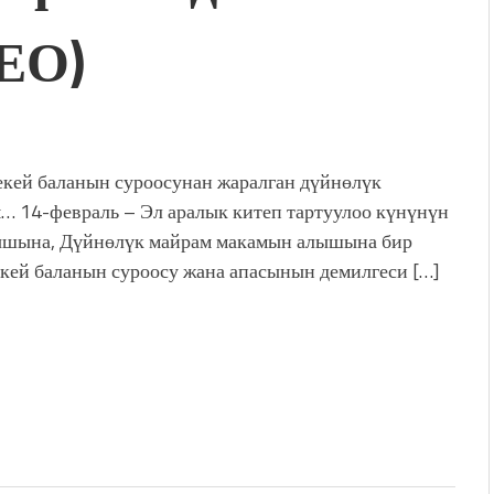
ЕО)
дой адабият алпы чыгыш
журнал сөзсүз керек!”
холог Мээрим Мураталиева
(Дарек. Видео)
. “Ала-Тоо” журналынын
(Тизме. Видео)
кей баланын суроосунан жаралган дүйнөлүк
ҮН ТҮБӨЛҮК СИМВОЛУ
… 14-февраль – Эл аралык китеп тартуулоо күнүнүн
калуу фонтанды көрүү үчүн
шына, Дүйнөлүк майрам макамын алышына бир
адам чогулду
кей баланын суроосу жана апасынын демилгеси […]