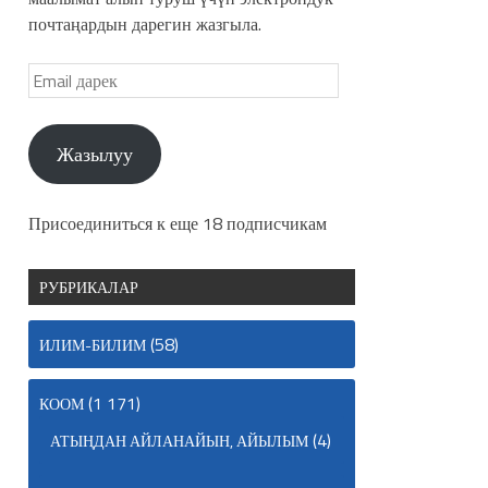
почтаңардын дарегин жазгыла.
Жазылуу
Присоединиться к еще 18 подписчикам
РУБРИКАЛАР
(58)
ИЛИМ-БИЛИМ
(1 171)
КООМ
(4)
АТЫҢДАН АЙЛАНАЙЫН, АЙЫЛЫМ