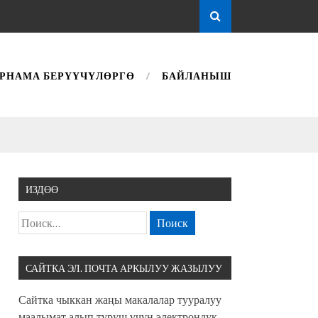
РНАМА БЕРҮҮЧҮЛӨРГӨ
БАЙЛАНЫШ
ИЗДӨӨ
САЙТКА ЭЛ. ПОЧТА АРКЫЛУУ ЖАЗЫЛУУ
Сайтка чыккан жаңы макалалар тууралуу
маалымат алып туруш үчүн электрондук