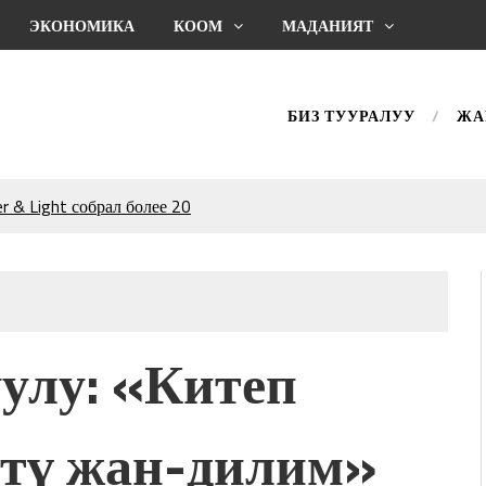
ЭКОНОМИКА
КООМ
МАДАНИЯТ
БИЗ ТУУРАЛУУ
ЖА
 & Light собрал более 20
Уңгужол” темадагы
р дагы катышса жакшы
КТАГАН ЖУСУП
улу: «Китеп
впечатляющим шоу
l Central Park
ттү жан-дилим»
ахмат союзунун
ым сыймык жана чоң