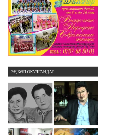
ЭҢ КӨП ОКУЛГАНДАР