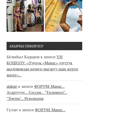
АКЫРКЫ ПИКИРЛЕР
Ысмайыл Кадыров
к записи
ҮН
КОШОЛУ: «Учурда «Манас» улуттук
академиясын көчөгө чыгаруу иши жүрүп
жатат»…
alakan
к записи
ФОРУМ: Манас…
Агартуучу… Сессия… “Тилимпоз”…
“Тентек”… Резолюция
Гүлзат
к записи
ФОРУМ: Манас…