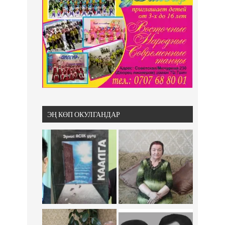
ЭҢ КӨП ОКУЛГАНДАР