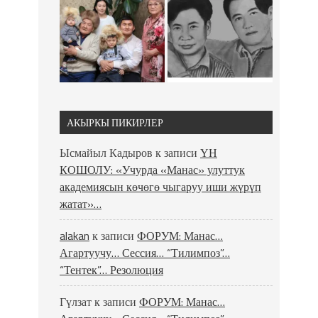
АКЫРКЫ ПИКИРЛЕР
Ысмайыл Кадыров
к записи
ҮН
КОШОЛУ: «Учурда «Манас» улуттук
академиясын көчөгө чыгаруу иши жүрүп
жатат»…
alakan
к записи
ФОРУМ: Манас…
Агартуучу… Сессия… “Тилимпоз”…
“Тентек”… Резолюция
Гүлзат
к записи
ФОРУМ: Манас…