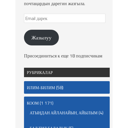
почтаңардын дарегин жазгыла.
Жазылуу
Присоединиться к еще 18 подписчикам
РУБРИКАЛАР
(58)
ИЛИМ-БИЛИМ
(1 171)
КООМ
(4)
АТЫҢДАН АЙЛАНАЙЫН, АЙЫЛЫМ
(6)