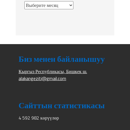
Биз менен байланышуу
Кыргыз Республикасы, Бишкек ш.
alakangeziti@gmail.com
Сайттын статистикасы
4 592 982 көрүүлөр