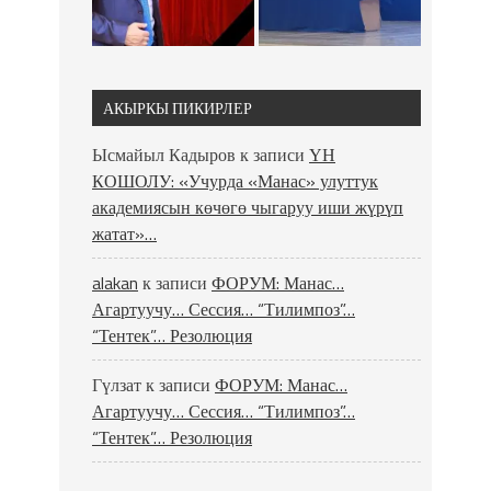
АКЫРКЫ ПИКИРЛЕР
Ысмайыл Кадыров
к записи
ҮН
КОШОЛУ: «Учурда «Манас» улуттук
академиясын көчөгө чыгаруу иши жүрүп
жатат»…
alakan
к записи
ФОРУМ: Манас…
Агартуучу… Сессия… “Тилимпоз”…
“Тентек”… Резолюция
Гүлзат
к записи
ФОРУМ: Манас…
Агартуучу… Сессия… “Тилимпоз”…
“Тентек”… Резолюция