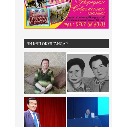
ЭҢ КӨП ОКУЛГАНДАР