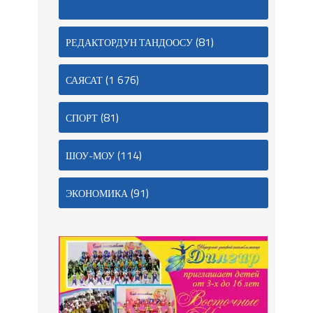
(81)
РЕДАКТОРДУН ТАНДООСУ
(1 676)
САЯСАТ
(81)
СПОРТ
(114)
ШОУ-МОУ
(91)
ЭКОНОМИКА