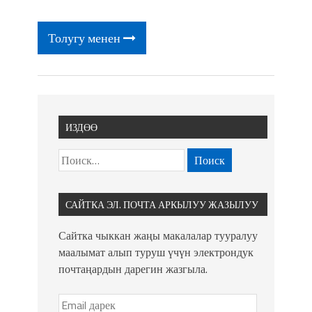
фонтанды көрүү үчүн Royal Central
Park'ка 30 миң адам чогулду
Толугу менен
ИЗДӨӨ
САЙТКА ЭЛ. ПОЧТА АРКЫЛУУ ЖАЗЫЛУУ
Сайтка чыккан жаңы макалалар тууралуу
маалымат алып туруш үчүн электрондук
почтаңардын дарегин жазгыла.