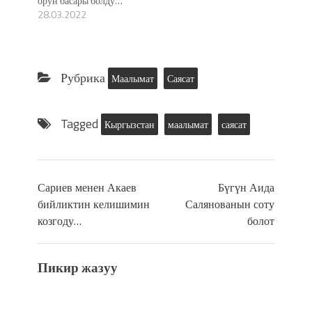
орун басары болду…
28.03.2022
Рубрика
Маалымат
Саясат
Tagged
Кыргызстан
маалымат
саясат
Сариев менен Акаев
Бүгүн Аида
бийликтин келишимин
Салянованын соту
козгоду…
болот
Пикир жазуу