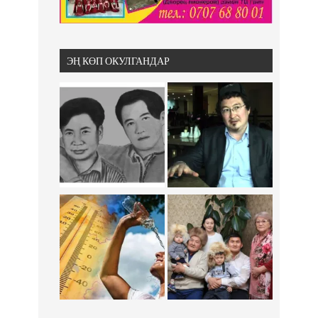
ЭҢ КӨП ОКУЛГАНДАР