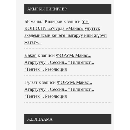
АКЫРКЫ ПИКИРЛЕР
Ысмайыл Кадыров
к записи
ҮН
КОШОЛУ: «Учурда «Манас» улуттук
академиясын көчөгө чыгаруу иши жүрүп
жатат»…
alakan
к записи
ФОРУМ: Манас…
Агартуучу… Сессия… “Тилимпоз”…
“Тентек”… Резолюция
Гүлзат
к записи
ФОРУМ: Манас…
Агартуучу… Сессия… “Тилимпоз”…
“Тентек”… Резолюция
ЖЫЛНААМА