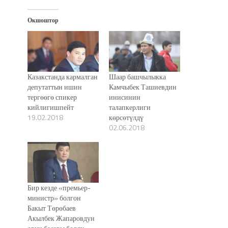
Окшоштор
Казакстанда кармалган
Шаар башчылыкка
депутаттын ишин
Камчыбек Ташиевдин
тергөөгө спикер
инисинин
кийлигишпейт
талапкерлиги
19.02.2018
көрсөтүлдү
02.06.2018
Бир кезде «премьер-
министр» болгон
Бакыт Төрөбаев
Акылбек Жапаровдун