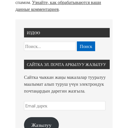
спамом.
Узнайте, как обрабатываются ваши
данные комментариев
.
ИЗДӨӨ
САЙТКА ЭЛ. ПОЧТА АРКЫЛУУ ЖАЗЫЛУУ
Сайтка чыккан жаңы макалалар тууралуу
маалымат алып туруш үчүн электрондук
почтаңардын дарегин жазгыла.
Жазылуу