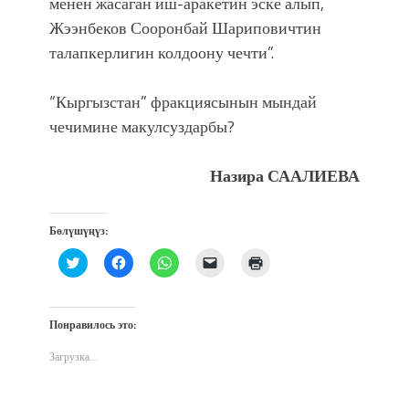
менен жасаган иш-аракетин эске алып,
Жээнбеков Сооронбай Шариповичтин
талапкерлигин колдоону чечти”.
“Кыргызстан” фракциясынын мындай
чечимине макулсуздарбы?
Назира СААЛИЕВА
Бөлүшүңүз:
Нажмите,
Нажмите,
Нажмите,
Послать
Нажмите
чтобы
чтобы
чтобы
ссылку
для
поделиться
открыть
поделиться
другу
печати
на
на
в
по
(Открывается
Twitter
Facebook
WhatsApp
электронной
в
(Открывается
(Открывается
(Открывается
почте
новом
Понравилось это:
в
в
в
(Открывается
окне)
новом
новом
новом
в
окне)
окне)
окне)
новом
Загрузка...
окне)