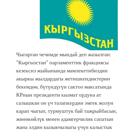
УЛУУ ЖУТТА УЛУТТУ САКТАГАН
ЖУСУП АБДРАХМАНОВ
Чыгарган чечимде мындай деп жазылган:
“Кыргызстан” парламенттик фракциясы
кезексиз жыйынында мамлекетибиздин
акыркы жылдардагы жетишкендиктерин
бекемдөө, бүтүндүгүн сактоо максатында
КРнын президенти кызмат ордуна ат
салышкан он үч талапкердин эмгек жолун
карап чыгып, турмуштук бай тажрыйбасын,
жөнөкөйлүк менен адамгерчилик сапатын
жана элдин кызыкчылыгы үчүн калыстык