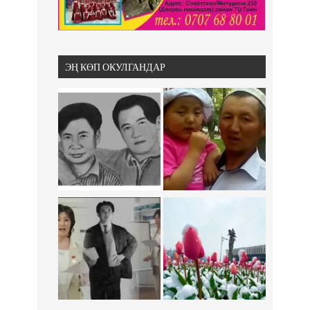
ЭҢ КӨП ОКУЛГАНДАР