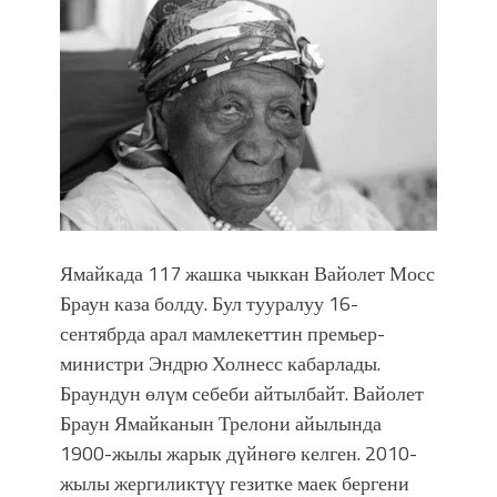
впечатляющим шоу музыкальных
фонтанов в Royal Central Park
Аида САЛЯНОВА: "Кыргыз шахмат
союзунун президенти болуп
шайланышым сыймык жана чоң
жоопкерчилик!"
Садыр ЖАПАРОВ: “Айтматовдой
адабият алпы чыгыш үчүн, улуу көч
уланышы үчүн журнал сөзсүз керек!”
“Китепкана түнγ-2026”: Психолог
Ямайкада 117 жашка чыккан Вайолет Мосс
Мээрим Мураталиева менен
Браун каза болду. Бул тууралуу 16-
жолугушууга келиңиз! (Дарек. Видео)
сентябрда арал мамлекеттин премьер-
Латын арибиндеги “Чабуул”... “Ала-
министри Эндрю Холнесс кабарлады.
Тоо” журналынын тарыхы жана
Браундун өлүм себеби айтылбайт. Вайолет
редакторлору... (Тизме. Видео)
“КАРА КЕМПИР”: ҮМҮТТҮН
Браун Ямайканын Трелони айылында
ТҮБӨЛҮК СИМВОЛУ
1900-жылы жарык дүйнөгө келген. 2010-
Кыргызстандагы эң ири музыкалуу
жылы жергиликтүү гезитке маек бергени