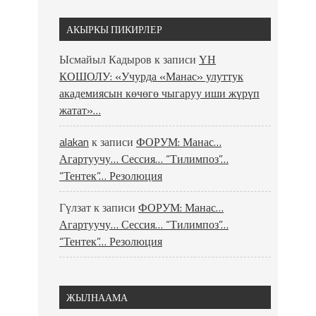
АКЫРКЫ ПИКИРЛЕР
Ысмайыл Кадыров
к записи
ҮН
КОШОЛУ: «Учурда «Манас» улуттук
академиясын көчөгө чыгаруу иши жүрүп
жатат»…
alakan
к записи
ФОРУМ: Манас…
Агартуучу… Сессия… “Тилимпоз”…
“Тентек”… Резолюция
Гүлзат
к записи
ФОРУМ: Манас…
Агартуучу… Сессия… “Тилимпоз”…
“Тентек”… Резолюция
ЖЫЛНААМА