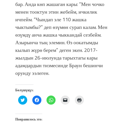
фонтанды көрүү үчүн Royal Central
бар. Анда көп жашаган кары: “Мен чочко
Park'ка 30 миң адам чогулду
менен тооктун этин жебейм, ичкилик
ичпейм. “Чындап эле 110 жашка
чыктымбы?” деп өзүмөн сурап калам. Мен
өзүмдү анча жашка чыккандай сезбейм.
Азырынча тың элемин. Өз оокатымды
кылып жүрө берем” деген экен. 2017-
жылдын 26-июлунда тарыхтагы кары
адамдардын тизмесинде Браун бешинчи
орунду ээлеген.
Бөлүшүңүз:
Нажмите,
Нажмите,
Нажмите,
Послать
Нажмите
чтобы
чтобы
чтобы
ссылку
для
поделиться
открыть
поделиться
другу
печати
на
на
в
по
(Открывается
Twitter
Facebook
WhatsApp
электронной
в
(Открывается
(Открывается
(Открывается
почте
новом
Понравилось это:
в
в
в
(Открывается
окне)
новом
новом
новом
в