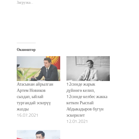
окне)
окне)
окне)
новом
Загрузка...
окне)
Окшоштор
Атасынан айрылган
12синде жарык
Артем Новиков
дүйнөгө келип,
сыздап, ыйлай
12синде келбес жакка
тургандай эскерүү
кеткен Рыспай
жазды
Абдыкадыров бүгүн
16.07.2021
эскерилет
12.01.2021