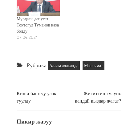
Мурдагы депутат
Токтогул Туманов каза
болду
07.04.2021
Рубрика
Аалам алаканда
Маалымат
Киши баштуу улак
Жигиттин гүлүнө
туулду
кандай кыздар жагат?
Пикир жазуу