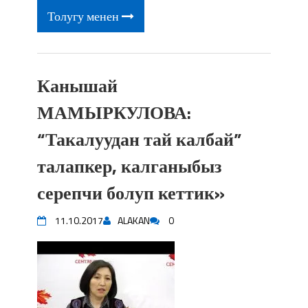
Толугу менен
Канышай
МАМЫРКУЛОВА:
“Такалуудан тай калбай”
талапкер, калганыбыз
серепчи болуп кеттик»
11.10.2017
ALAKAN
0