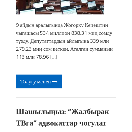
9 айдын аралыгында Жогорку Кеңештин
чыгашасы 534 миллион 838,31 миң сомду
түздү. Депутаттардын айлыгына 339 млн
279,23 миң сом кеткен. Аталган сумманын
113 млн 78,96 […]
Толугу менен
Шашылыңыз: “Жалбырак
ТВга” адвокаттар чогулат