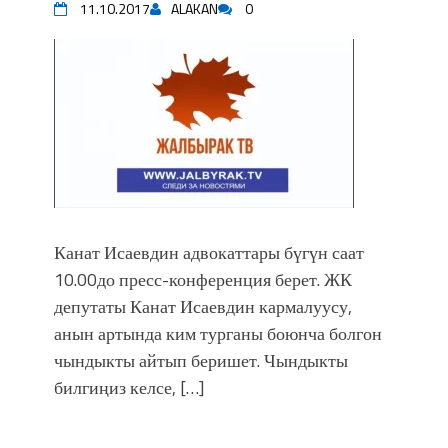
11.10.2017
ALAKAN
0
Канат Исаевдин адвокаттары бүгүн саат
10.00до пресс-конференция берет. ЖК
депутаты Канат Исаевдин кармалуусу,
анын артында ким турганы боюнча болгон
чындыкты айтып беришет. Чындыкты
билгиңиз келсе, […]