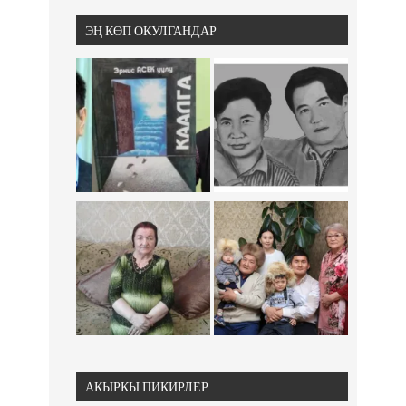
ЭҢ КӨП ОКУЛГАНДАР
АКЫРКЫ ПИКИРЛЕР