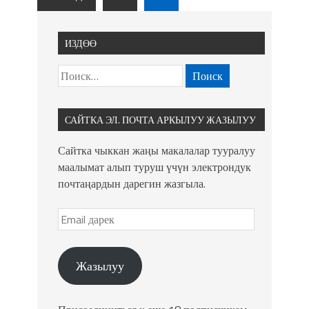
ИЗДӨӨ
САЙТКА ЭЛ. ПОЧТА АРКЫЛУУ ЖАЗЫЛУУ
Сайтка чыккан жаңы макалалар тууралуу
маалымат алып туруш үчүн электрондук
почтаңардын дарегин жазгыла.
Жазылуу