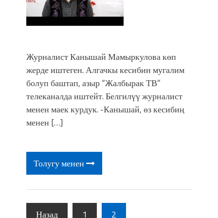
Журналист Канышай Мамыркулова көп
жерде иштеген. Алгачкы кесибин мугалим
болуп баштап, азыр “Жалбырак ТВ”
телеканалда иштейт. Белгилүү журналист
менен маек курдук. -Канышай, өз кесибиң
менен […]
Толугу менен
Назад
1
2