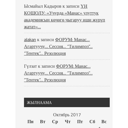
Ысмайыл Кадыров
к записи
ҮН
КОШОЛУ: «Учурда «Манас» улуттук
академиясын көчөгө чыгаруу иши жүрүп
жатат»…
alakan
к записи
ФОРУМ: Манас…
Агартуучу… Сессия… “Тилимпоз”…
“Тентек”… Резолюция
Гүлзат
к записи
ФОРУМ: Манас…
Агартуучу… Сессия… “Тилимпоз”…
“Тентек”… Резолюция
ЖЫЛНААМА
Октябрь 2017
Пн
Вт
Ср
Чт
Пт
Сб
Вс