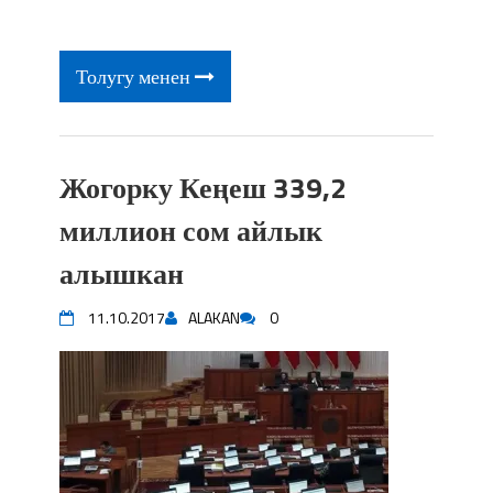
фонтанды көрүү үчүн Royal Central
Park'ка 30 миң адам чогулду
Толугу менен
Жогорку Кеңеш 339,2
миллион сом айлык
алышкан
11.10.2017
ALAKAN
0