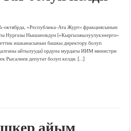
 4-октябрда, «Республика-Ата Журт» фракциясынын
ты Нургазы Нышановдун («Кыргызжылуулукэнерго»
еттик ишканасынын башкы директору болуп
алганы айтылууда) ордуна мурдагы ИИМ министри
ек Рысалиев депутат болуп келди. […]
ишкер айым