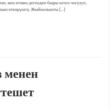
ан, мен итмин дегендин баары кечээ чогулуп,
лыш өткөрүштү. Жыйналышты […]
в менен
ттешет