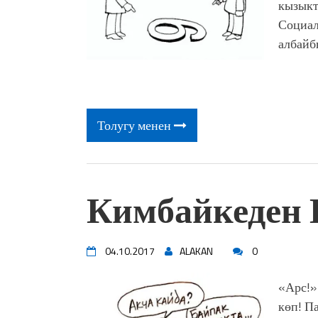
кызыкт
Социал
албайб
Толугу менен
Кимбайкеде
04.10.2017
ALAKAN
0
«Арс!»
көп! П