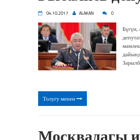
04.10.2017
ALAKAN
0
Бүгүн,
депута
мамлек
дайынд
Зарылб
Толугу менен
Москвадагы 