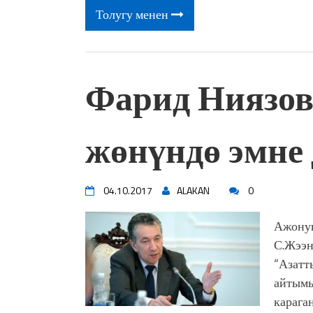
Толугу менен
Фарид Ниязов
жөнүндө эмне 
04.10.2017
ALAKAN
0
Ажонун
С.Жээн
“Азатт
айтымы
карага