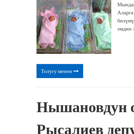
жоопкерчилик!"
Мындай
Садыр ЖАПАРОВ: “Айтматов
Аларга
үчүн, улуу көч уланышы үчүн 
бөлүмү
“Китепкана түнγ-2026”: Пси
эмдин 
менен жолугушууга келиңиз! 
Латын арибиндеги “Чабуул”..
тарыхы жана редакторлору... 
“КАРА КЕМПИР”: ҮМҮТТ
Кыргызстандагы эң ири музы
Royal Central Park'ка 30 миң 
Толугу менен
Нышановдун о
Рысалиев депу