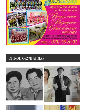
ЭҢ КӨП ОКУЛГАНДАР