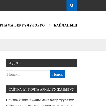
РНАМА БЕРҮҮЧҮЛӨРГӨ
БАЙЛАНЫШ
ИЗДӨӨ
САЙТКА ЭЛ. ПОЧТА АРКЫЛУУ ЖАЗЫЛУУ
Сайтка чыккан жаңы макалалар тууралуу
маалымат алып туруш үчүн электрондук