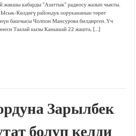
 жакшы кабарды “Азаттык” радиосу жазып чыкты.
дой адабият алпы чыгыш
 Ысык-Көлдөгү райондук оорукананын төрөт
журнал сөзсүз керек!”
нүн башчысы Чолпон Мансурова билдирген. Үч
холог Мээрим Мураталиева
энеси Таалай кызы Канышай 22 жашта, […]
(Дарек. Видео)
. “Ала-Тоо” журналынын
(Тизме. Видео)
ҮН ТҮБӨЛҮК СИМВОЛУ
калуу фонтанды көрүү үчүн
адам чогулду
рдуна Зарылбек
тат болуп келди