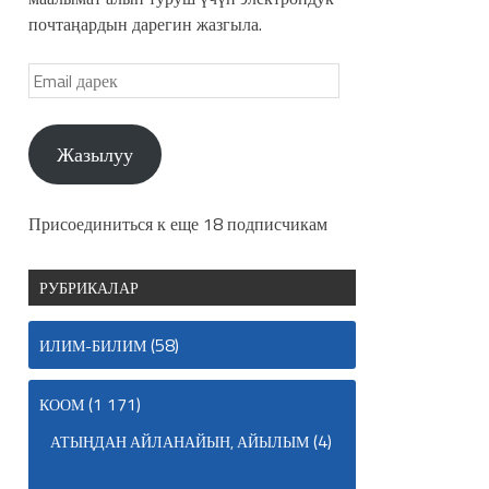
почтаңардын дарегин жазгыла.
Жазылуу
Присоединиться к еще 18 подписчикам
РУБРИКАЛАР
(58)
ИЛИМ-БИЛИМ
(1 171)
КООМ
(4)
АТЫҢДАН АЙЛАНАЙЫН, АЙЫЛЫМ