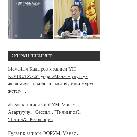
АКЫРКЫ ПИКИРЛЕР
Ысмайыл Кадыров
к записи
ҮН
КОШОЛУ: «Учурда «Манас» улуттук
академиясын көчөгө чыгаруу иши жүрүп
жатат»…
alakan
к записи
ФОРУМ: Манас…
Агартуучу… Сессия… “Тилимпоз”…
“Тентек”… Резолюция
Гүлзат
к записи
ФОРУМ: Манас…