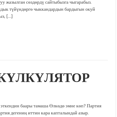
уу жазылган сөздөрдү сайтыбызга чыгарабыз.
дык түйүндөргө чыккандардын бардыгын окуй
ыз, […]
н КҮЛКҮЛЯТОР
 эткендин баары тамаша Өлкөдө эмне көп? Партия
артия дегениң иттин кара капталындай азыр.