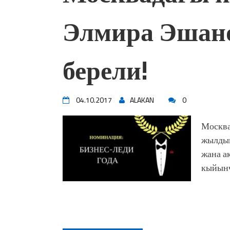
Элмира Эшано
берели!
04.10.2017
ALAKAN
0
Москва
жылдын
жана а
кыйынч