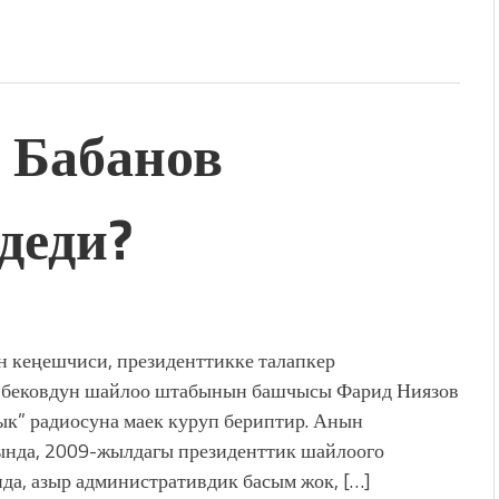
 Бабанов
деди?
 кеңешчиси, президенттикке талапкер
бековдун шайлоо штабынын башчысы Фарид Ниязов
ык” радиосуна маек куруп бериптир. Анын
нда, 2009-жылдагы президенттик шайлоого
нда, азыр административдик басым жок, […]