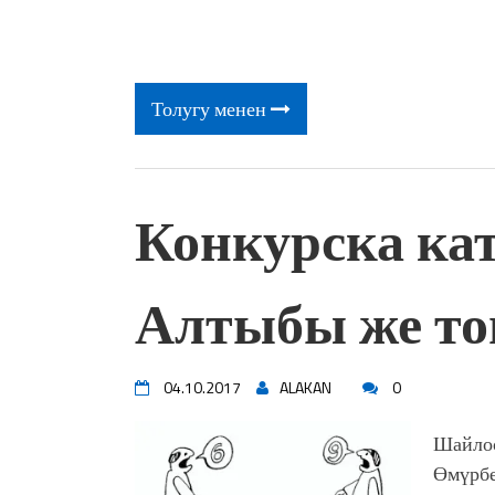
Толугу менен
Конкурска к
Алтыбы же то
04.10.2017
ALAKAN
0
Шайлоо
Өмүрбе