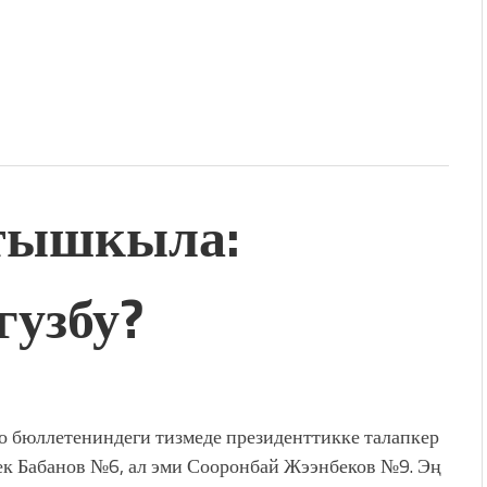
атышкыла:
гузбу?
 бюллетениндеги тизмеде президенттикке талапкер
к Бабанов №6, ал эми Сооронбай Жээнбеков №9. Эң