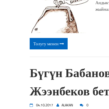
Андыкт
жыйна
Толугу менен
Бүгүн Бабано
Жээнбеков бе
04.10.2017
ALAKAN
0