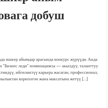
вага добуш
да ишкер айымдар арасында конкурс жүрүүдө. Анда
 “Бизнес леди” номинациясы — акылдуу, таланттуу
ктивдүү, ийгиликтүү карьера жасаган, профессионал,
ылыктан коркпогон жана максатына жетүү […]