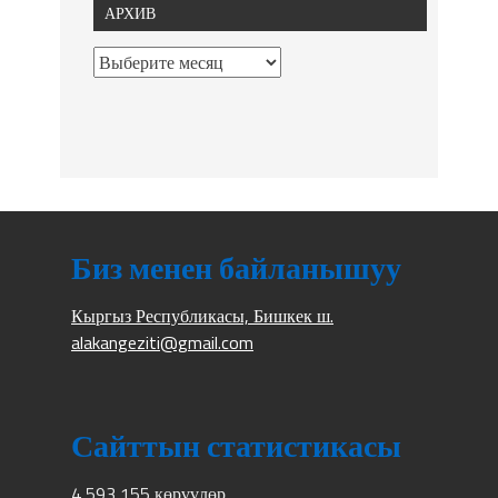
АРХИВ
Биз менен байланышуу
Кыргыз Республикасы, Бишкек ш.
alakangeziti@gmail.com
Сайттын статистикасы
4 593 155 көрүүлөр