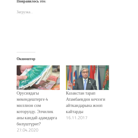
Понравилось это:
в
в
в
(Открывается
окне)
новом
новом
новом
в
окне)
окне)
окне)
новом
Загрузка...
окне)
Окшоштор
Орусиядагы
Казакстан тарап
мекендештерге 4
Атамбаевдин кечээги
миллион сом
айткандарына жооп
которулду. Элчилик
кайтарды
аны кандай адамдарга
16.11.2017
бөлүштүрөт?
27.04.2020