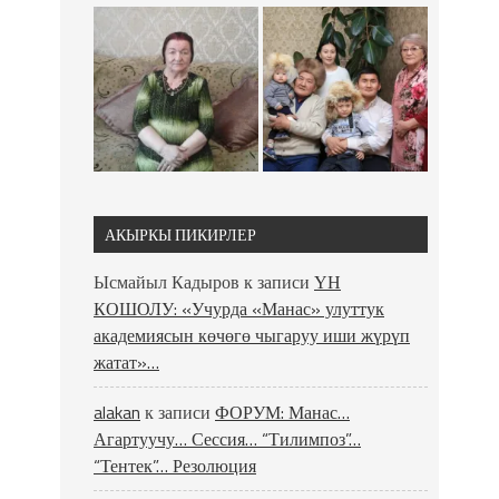
АКЫРКЫ ПИКИРЛЕР
Ысмайыл Кадыров
к записи
ҮН
КОШОЛУ: «Учурда «Манас» улуттук
академиясын көчөгө чыгаруу иши жүрүп
жатат»…
alakan
к записи
ФОРУМ: Манас…
Агартуучу… Сессия… “Тилимпоз”…
“Тентек”… Резолюция