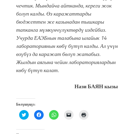
фонтанды көрүү үчүн Royal Central
чечтик. Мындайча айтканда, кереги жок
Park'ка 30 миң адам чогулду
болуп калды. Өз каражаттарды
бюджеттен же казынадан тышкары
тапканга мүмкүнчүлүктөрдү издейбиз.
Учурда ЕАЭБнын талабына ылайык 14
лабораториянын көбү бүтүп калды. Ал үчүн
өзүбүз да каражат бөлүп жатабыз.
Жылдын аягына чейин лабораториялардын
көбү бүтүп калат.
Нази БАЯН кызы
Бөлүшүңүз:
Нажмите,
Нажмите,
Нажмите,
Послать
Нажмите
чтобы
чтобы
чтобы
ссылку
для
поделиться
открыть
поделиться
другу
печати
на
на
в
по
(Открывается
Twitter
Facebook
WhatsApp
электронной
в
(Открывается
(Открывается
(Открывается
почте
новом