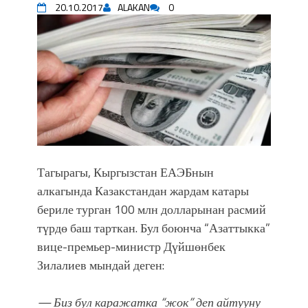
20.10.2017
ALAKAN
0
впечатляющим шоу музыкальных
фонтанов в Royal Central Park
Аида САЛЯНОВА: "Кыргыз шахмат
союзунун президенти болуп
шайланышым сыймык жана чоң
жоопкерчилик!"
Садыр ЖАПАРОВ: “Айтматовдой
адабият алпы чыгыш үчүн, улуу көч
уланышы үчүн журнал сөзсүз керек!”
“Китепкана түнγ-2026”: Психолог
Тагырагы, Кыргызстан ЕАЭБнын
Мээрим Мураталиева менен
алкагында Казакстандан жардам катары
жолугушууга келиңиз! (Дарек. Видео)
бериле турган 100 млн долларынан расмий
Латын арибиндеги “Чабуул”... “Ала-
түрдө баш тарткан. Бул боюнча “Азаттыкка”
Тоо” журналынын тарыхы жана
редакторлору... (Тизме. Видео)
вице-премьер-министр Дүйшөнбек
“КАРА КЕМПИР”: ҮМҮТТҮН
Зилалиев мындай деген:
ТҮБӨЛҮК СИМВОЛУ
Кыргызстандагы эң ири музыкалуу
— Биз бул каражатка “жок” деп айтууну