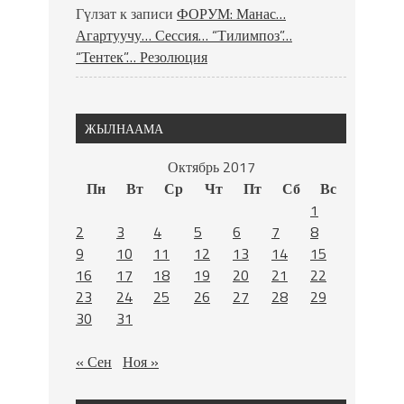
Гүлзат
к записи
ФОРУМ: Манас…
Агартуучу… Сессия… “Тилимпоз”…
“Тентек”… Резолюция
ЖЫЛНААМА
Октябрь 2017
Пн
Вт
Ср
Чт
Пт
Сб
Вс
1
2
3
4
5
6
7
8
9
10
11
12
13
14
15
16
17
18
19
20
21
22
23
24
25
26
27
28
29
30
31
« Сен
Ноя »