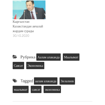
Кыргызстан
Казакстандан акчалай
жардам сурады
30.10.2020
Рубрика
Аалам алаканда
Маалымат
Саясат
Экономика
Tagged
аалам алаканда
Зилалиев
маалымат
саясат
экономика