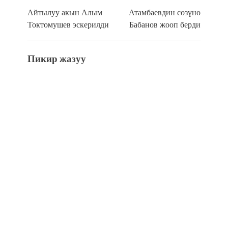
Айтылуу акын Алым
Атамбаевдин сөзүнө
Токтомушев эскерилди
Бабанов жооп берди
Пикир жазуу