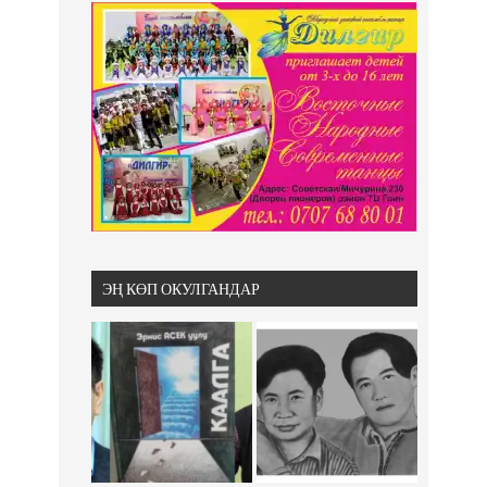
ЭҢ КӨП ОКУЛГАНДАР