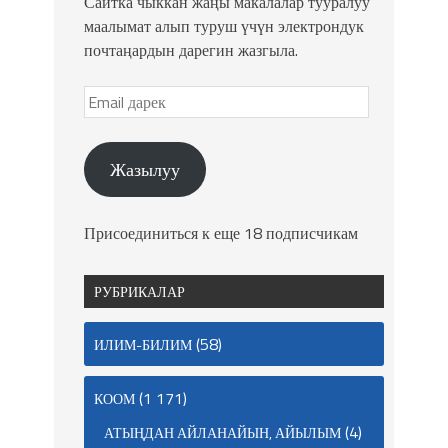
Сайтка чыккан жаңы макалалар тууралуу
маалымат алып туруш үчүн электрондук
почтаңардын дарегин жазгыла.
Жазылуу
Присоединиться к еще 18 подписчикам
РУБРИКАЛАР
(58)
ИЛИМ-БИЛИМ
(1 171)
КООМ
(4)
АТЫҢДАН АЙЛАНАЙЫН, АЙЫЛЫМ