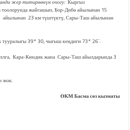
анда жер титирөөнүн очогу:
Кыргыз
 тоолорунда жайгашып, Бор-Дөбө айылынан 15
 айылынан 23 км түштүктү, Сары-
Таш айыл
ынан
.
 тууралыгы 39° 30, чыгыш кеңдиги 73° 26´.
аллга, Кара-Киндик жана Сары-
Таш айылдар
ында 3
н жок.
ӨКМ Басма сөз кызматы