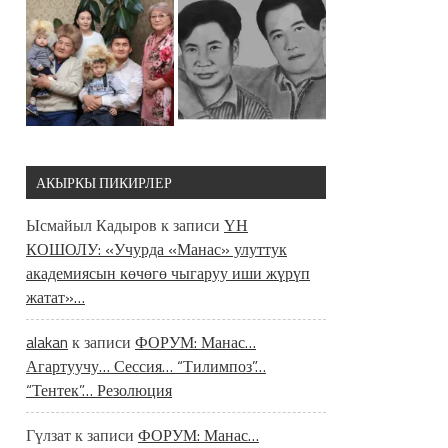
АКЫРКЫ ПИКИРЛЕР
Ысмайыл Кадыров
к записи
ҮН
КОШОЛУ: «Учурда «Манас» улуттук
академиясын көчөгө чыгаруу иши жүрүп
жатат»…
alakan
к записи
ФОРУМ: Манас…
Агартуучу… Сессия… “Тилимпоз”…
“Тентек”… Резолюция
Гүлзат
к записи
ФОРУМ: Манас…