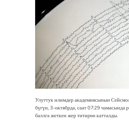
Латын арибиндеги “Чабуул”..
тарыхы жана редакторлору... 
“КАРА КЕМПИР”: ҮМҮТТ
Кыргызстандагы эң ири музы
Royal Central Park'ка 30 миң 
Фестиваль Symphony of Water
тысяч гостей
Жыргалбек КАСАБОЛОТОВ: “
тегерек столго атка минерле
болмок”
Улуттук илимдер академиясынын Сейсмол
бүгүн, 3-октябрда, саат 07:29 чамасынд
баллга жеткен жер титирөө катталды.