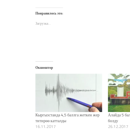
поделиться
открыть
поделиться
другу
печати
на
на
в
по
(Открывается
Twitter
Facebook
WhatsApp
электронной
в
(Открывается
(Открывается
(Открывается
почте
новом
Понравилось это:
в
в
в
(Открывается
окне)
новом
новом
новом
в
окне)
окне)
окне)
новом
Загрузка...
окне)
Окшоштор
Кыргызстанда 4,5 баллга жеткен жер
Алайда 5 ба
титирөө катталды
болду
16.11.2017
26.12.2017