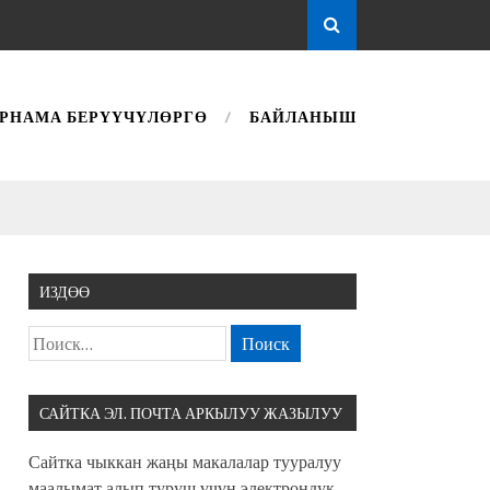
РНАМА БЕРҮҮЧҮЛӨРГӨ
БАЙЛАНЫШ
ИЗДӨӨ
САЙТКА ЭЛ. ПОЧТА АРКЫЛУУ ЖАЗЫЛУУ
Сайтка чыккан жаңы макалалар тууралуу
маалымат алып туруш үчүн электрондук