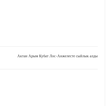
Актан Арым Кубат Лос-Анжелесте сыйлык алды