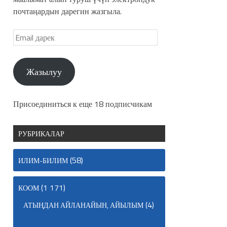
почтаңардын дарегин жазгыла.
Жазылуу
Присоединиться к еще 18 подписчикам
РУБРИКАЛАР
(58)
ИЛИМ-БИЛИМ
(1 171)
КООМ
(4)
АТЫҢДАН АЙЛАНАЙЫН, АЙЫЛЫМ