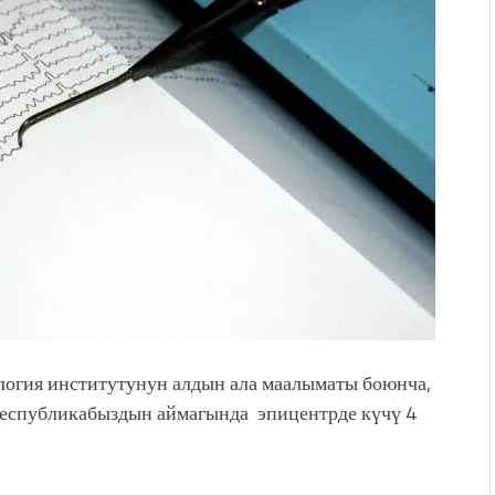
. “Ала-Тоо” журналынын
(Тизме. Видео)
ҮН ТҮБӨЛҮК СИМВОЛУ
калуу фонтанды көрүү үчүн
адам чогулду
 & Light собрал более 20
Уңгужол” темадагы
р дагы катышса жакшы
огия институтунун алдын ала маалыматы боюнча,
а республикабыздын аймагында эпицентрде күчү 4