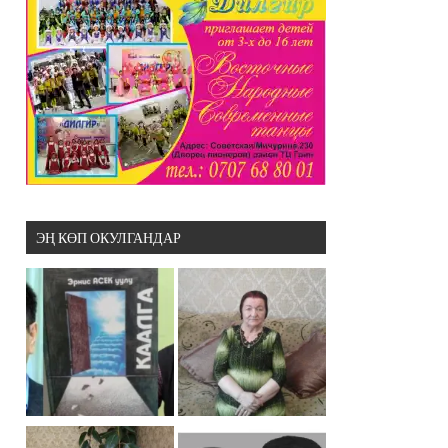
ЭҢ КӨП ОКУЛГАНДАР