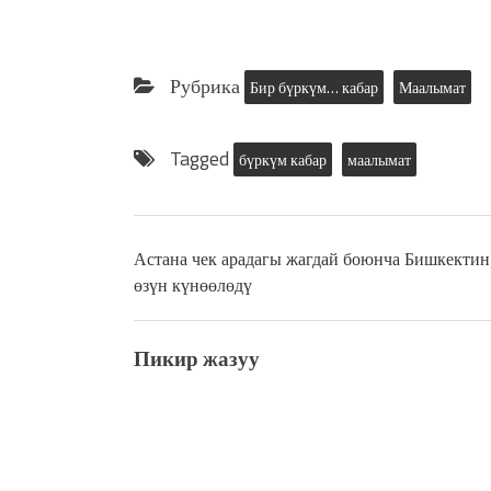
Рубрика
Бир бүркүм… кабар
Маалымат
Tagged
бүркүм кабар
маалымат
Астана чек арадагы жагдай боюнча Бишкектин
өзүн күнөөлөдү
Пикир жазуу