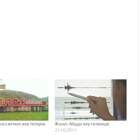
ллга жеткен жер титирөө
Жалал-Абадда жер силкинди
27.10.2017