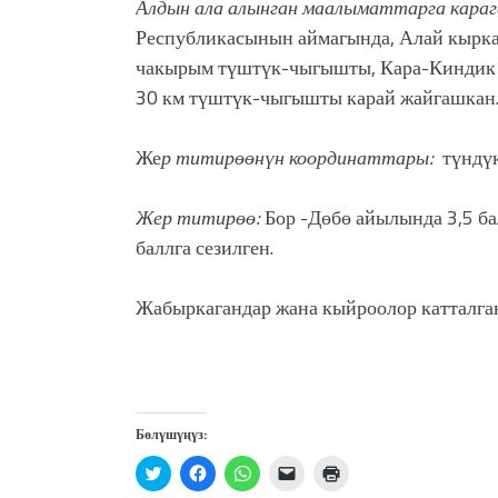
Алдын ала алынган маалыматтарга караг
Республикасынын аймагында, Алай кырка
чакырым түштүк-чыгышты, Кара-Киндик
30 км түштүк-чыгышты карай жайгашкан
Же
р титирөөнүн координаттары:
түндүк
Жер титирөө:
Бор -Дөбө айылында 3,5 б
баллга сезилген.
Жабыркагандар жана кыйроолор катталга
Бөлүшүңүз:
Нажмите,
Нажмите,
Нажмите,
Послать
Нажмите
чтобы
чтобы
чтобы
ссылку
для