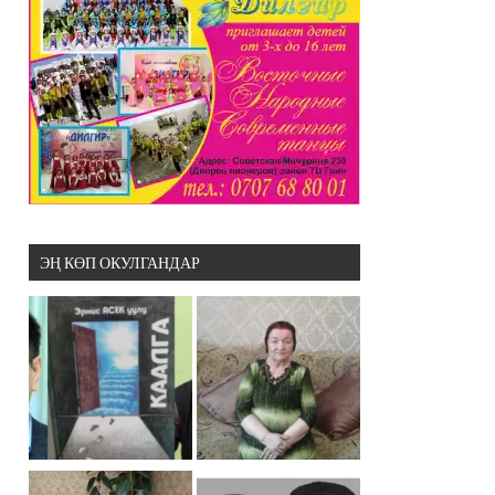
ЭҢ КӨП ОКУЛГАНДАР