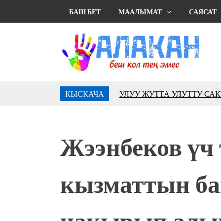
БАШ БЕТ
МААЛЫМАТ
САЯСАТ
КЫСКАЧА
УЛУУ ЖУТТА УЛУТТУ СА
АБДРАХМАНОВ
10 000 гостей насладились 
музыкальных фонтанов в Roya
Жээнбеков үч
Аида САЛЯНОВА: "Кыргыз ш
президенти болуп шайланыш
жоопкерчилик!"
кызматтын б
Садыр ЖАПАРОВ: “Айтматов
үчүн, улуу көч уланышы үчүн 
“Китепкана түнγ-2026”: Пси
чакырып алып
менен жолугушууга келиңиз! 