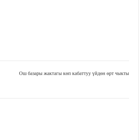
Ош базары жактагы көп кабаттуу үйдөн өрт чыкты