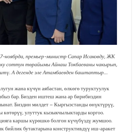
27-ноябрда, премьер-министр Сапар Исаковду, ЖК
рку соттун төрайымы Айнаш Токбаеваны чакырып,
лөштү. А дегенде эле Атамбаевден баштаптыр…
угун жана күчүн аябастан, өлкөгө туруктуулук
абыз бар. Бизден иштеш жана ар бирибиздин
лынат. Биздин милдет – Кыргызстанды өнүктүрүү,
 көтөрүү, улуттук кызыкчылыктарды коргоо.
цияга каршы күрөшкө болгон күчүбүздү жумшоо.
к бийлик бутактарына конструктивдүү иш-аракет