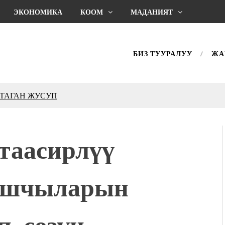
ЭКОНОМИКА
КООМ
МАДАНИЯТ
БИЗ ТУУРАЛУУ
ЖА
КТАГАН ЖУСУП
впечатляющим шоу
l Central Park
 таасирлүү
ахмат союзунун
ым сыймык жана чоң
ашчыларын
дой адабият алпы чыгыш
журнал сөзсүз керек!”
холог Мээрим Мураталиева
, сөзүн
(Дарек. Видео)