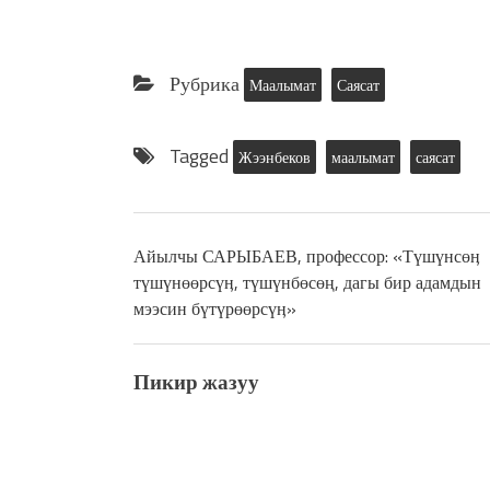
Рубрика
Маалымат
Саясат
Tagged
Жээнбеков
маалымат
саясат
Айылчы САРЫБАЕВ, профессор: «Түшүнсөӊ
түшүнөөрсүӊ, түшүнбөсөң, дагы бир адамдын
мээсин бүтүрөөрсүӊ»
Пикир жазуу