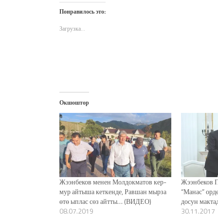
Twitter
Facebook
WhatsApp
электронной
в
(Открывается
(Открывается
(Открывается
почте
новом
Понравилось это:
в
в
в
(Открывается
окне)
новом
новом
новом
в
окне)
окне)
окне)
новом
Загрузка...
окне)
Окшоштор
Жээнбеков менен Молдокматов кер-
Жээнбеков 
мур айтыша кеткенде, Равшан мырза
“Манас” орд
өтө ыплас сөз айтты… (ВИДЕО)
досун макт
08.07.2019
30.11.2017