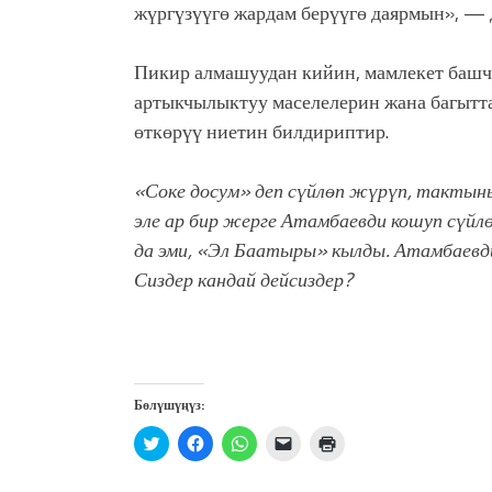
жүргүзүүгө жардам берүүгө даярмын», — 
Пикир алмашуудан кийин, мамлекет башч
артыкчылыктуу маселелерин жана багытт
өткөрүү ниетин билдириптир.
«Соке досум» деп сүйлөп жүрүп, тактыны
эле ар бир жерге Атамбаевди кошуп сүйл
да эми, «Эл Баатыры» кылды. Атамбаевди 
Сиздер кандай дейсиздер?
Бөлүшүңүз:
Нажмите,
Нажмите,
Нажмите,
Послать
Нажмите
чтобы
чтобы
чтобы
ссылку
для
поделиться
открыть
поделиться
другу
печати
на
на
в
по
(Открывается