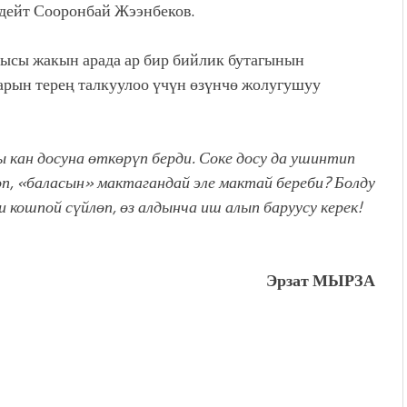
дейт Сооронбай Жээнбеков.
ысы жакын арада ар бир бийлик бутагынын
арын терең талкуулоо үчүн өзүнчө жолугушуу
 кан досуна өткөрүп берди. Соке досу да ушинтип
өп, «баласын» мактагандай эле мактай береби? Болду
кошпой сүйлөп, өз алдынча иш алып баруусу керек!
Эрзат МЫРЗА