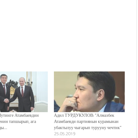
Путинге Атамбаевдин
Адил ТУРДУКУЛОВ: “Алмазбек
енин тапшырып, ага
Атамбаевди партиянын курамынан
ады…
убактылуу чыгарып турууну чечтик”
25.05.2019