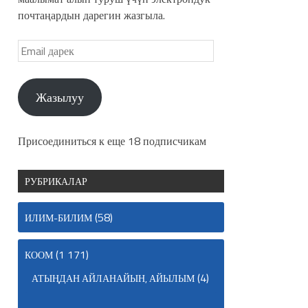
почтаңардын дарегин жазгыла.
Жазылуу
Присоединиться к еще 18 подписчикам
РУБРИКАЛАР
(58)
ИЛИМ-БИЛИМ
(1 171)
КООМ
(4)
АТЫҢДАН АЙЛАНАЙЫН, АЙЫЛЫМ