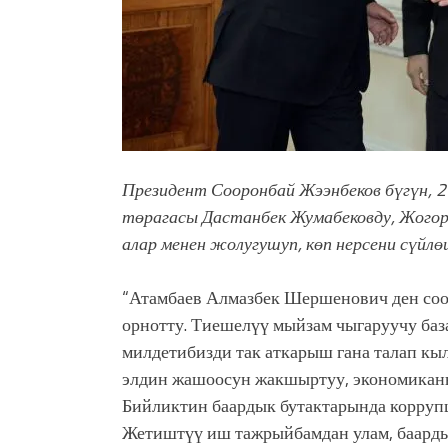
Президент Сооронбай Жээнбеков бүгүн, 
төрагасы Дастанбек Жумабековду, Жого
алар менен жолугушуп, көп нерсени сүй
“Атамбаев Алмазбек Шершенович ден соол
орнотту. Тиешелүү мыйзам чыгаруучу баз
милдетибизди так аткарыш гана талап кы
элдин жашоосун жакшыртуу, экономиканы
Бийликтин баардык бутактарында корруп
Жетиштүү иш тажрыйбамдан улам, баарды