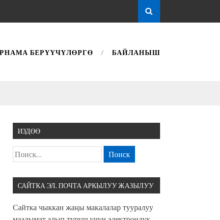
РНАМА БЕРҮҮЧҮЛӨРГӨ
БАЙЛАНЫШ
ИЗДӨӨ
САЙТКА ЭЛ. ПОЧТА АРКЫЛУУ ЖАЗЫЛУУ
Сайтка чыккан жаңы макалалар тууралуу
маалымат алып туруш үчүн электрондук