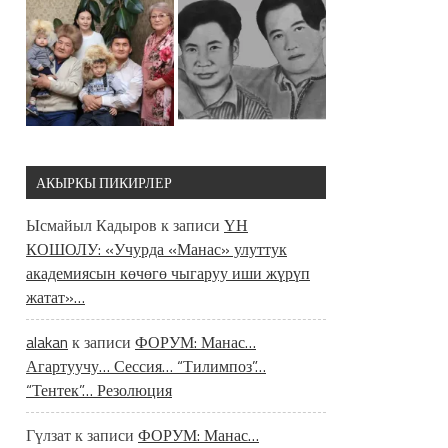
АКЫРКЫ ПИКИРЛЕР
Ысмайыл Кадыров
к записи
ҮН
КОШОЛУ: «Учурда «Манас» улуттук
академиясын көчөгө чыгаруу иши жүрүп
жатат»…
alakan
к записи
ФОРУМ: Манас…
Агартуучу… Сессия… “Тилимпоз”…
“Тентек”… Резолюция
Гүлзат
к записи
ФОРУМ: Манас…