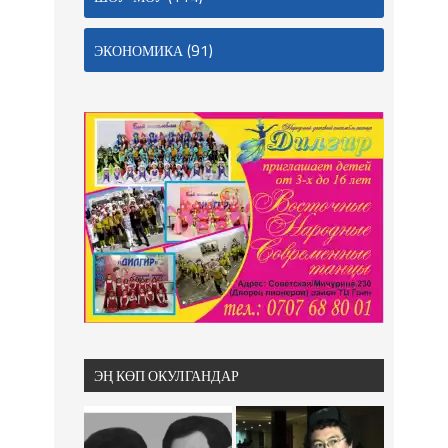
(91)
ЭКОНОМИКА
ЭҢ КӨП ОКУЛГАНДАР