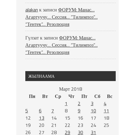
alakan
к записи
ФОРУМ: Манас…
Агартуучу… Сессия… “Тилимпоз”…
“Тентек”… Резолюция
Гүлзат
к записи
ФОРУМ: Манас…
Агартуучу… Сессия… “Тилимпоз”…
“Тентек”… Резолюция
ЖЫЛНААМА
Март 2018
Пн
Вт
Ср
Чт
Пт
Сб
Вс
1
2
3
4
5
6
7
8
9
10
11
12
13
14
15
16
17
18
19
20
21
22
23
24
25
26
27
28
29
30
31