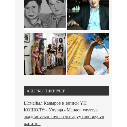
АКЫРКЫ ПИКИРЛЕР
Ысмайыл Кадыров
к записи
ҮН
КОШОЛУ: «Учурда «Манас» улуттук
академиясын көчөгө чыгаруу иши жүрүп
жатат»…