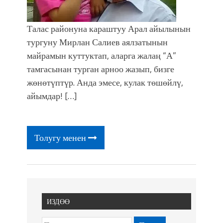
Талас районуна караштуу Арал айылынын
тургуну Мирлан Салиев аялзатынын
майрамын куттуктап, аларга жалаң “А”
тамгасынан турган арноо жазып, бизге
жөнөтүптүр. Анда эмесе, кулак төшөйлү,
айымдар! […]
Толугу менен
ИЗДӨӨ