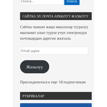
САЙТКА ЭЛ. ПОЧТА АРКЫЛУУ ЖАЗЫЛУУ
Сайтка чыккан жаңы макалалар тууралуу
маалымат алып туруш үчүн электрондук
почтаңардын дарегин жазгыла.
Жазылуу
Присоединиться к еще 18 подписчикам
РУБРИКАЛАР