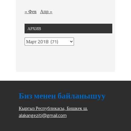
« Фев
Апр »
АРХИВ
Биз менен байланышуу
Кыргыз Республикасы, Бишкек ш.
alakangeziti@gmail.com