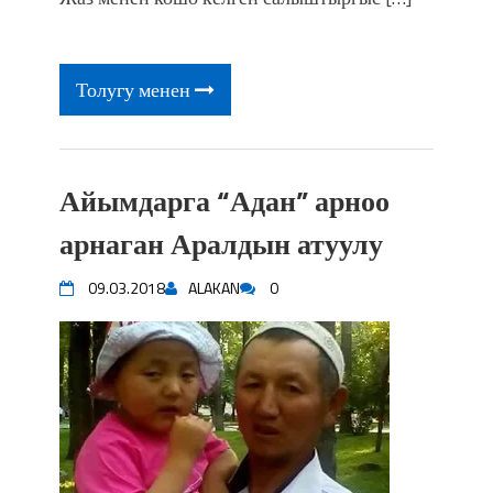
фонтанды көрүү үчүн Royal Central
Park'ка 30 миң адам чогулду
Толугу менен
Айымдарга “Адан” арноо
арнаган Аралдын атуулу
09.03.2018
ALAKAN
0