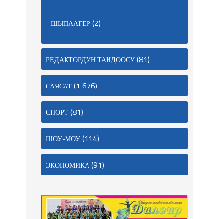
(2)
ШЫПААГЕР
(81)
РЕДАКТОРДУН ТАНДООСУ
(1 676)
САЯСАТ
(81)
СПОРТ
(114)
ШОУ-МОУ
(91)
ЭКОНОМИКА