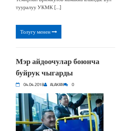
фонтанды көрүү үчүн Royal Central
тууралуу УКМК […]
Park'ка 30 миң адам чогулду
Толугу менен
Мэр айдоочулар боюнча
буйрук чыгарды
04.04.2018
ALAKAN
0