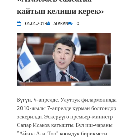
кайтып келиши керек»
04.04.2018
ALAKAN
0
Бүгүн, 4-апрелде, Улуттук филармонияда
2010-жылы 7-апрелде курман болгондор
эскерилди. Эскерүүгө премьер-министр
Сапар Исаков катышты. Бул иш-чараны
“Айкөл Ала-Тоо” коомдук бирикмеси