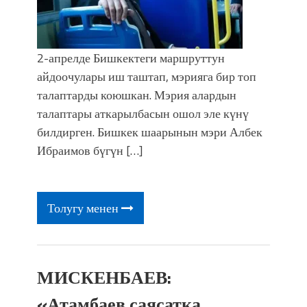
2-апрелде Бишкектеги маршруттун
айдоочулары иш таштап, мэрияга бир топ
талаптарды коюшкан. Мэрия алардын
талаптары аткарылбасын ошол эле күнү
билдирген. Бишкек шаарынын мэри Албек
Ибраимов бүгүн […]
Толугу менен
МИСКЕНБАЕВ:
«Атамбаев саясатка