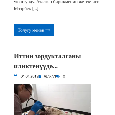
уюштурду. Аталган бирикменин жетекчиси
Мээрбек […]
Толугу менен
Иттин зордукталганы
иликтенүүдө…
04.04.2018
ALAKAN
0