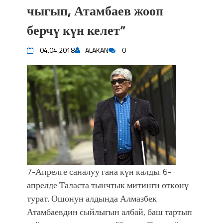
чыгып, Атамбаев жооп
берчү күн келет”
04.04.2018
ALAKAN
0
7-Апрелге саналуу гана күн калды. 6-
апрелде Таласта тынчтык митинги өткөнү
турат. Ошонун алдында Алмазбек
Атамбаевдин сыйлыгын албай, баш тартып