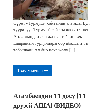
Сүрөт «Турмуш» сайтынан алынды. Бул
тууралуу “Турмуш” сайтты жазып чыкты.
Анда мындай деп жазылат: “Бишкек
шаарынын тургундары оор абалда итти
табышкан. Ал бир нече жолу […]
Толугу менен
Атамбаевдин 11 досу (11
друзей АША) (ВИДЕО)