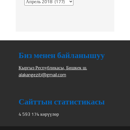
Биз менен байланышуу
Кыргыз Республикасы, Бишкек ш.
alakangeziti@gmail.com
Сайттын статистикасы
4 593 174 көрүүлөр