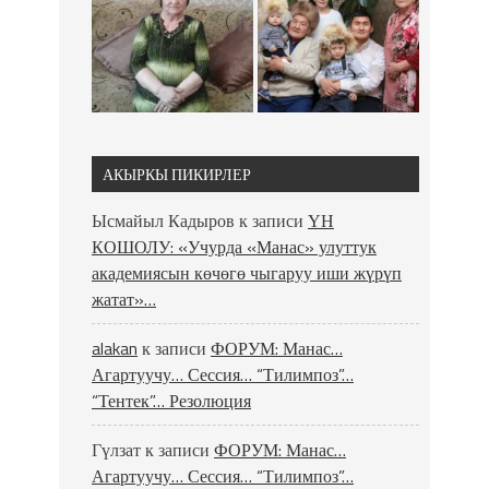
АКЫРКЫ ПИКИРЛЕР
Ысмайыл Кадыров
к записи
ҮН
КОШОЛУ: «Учурда «Манас» улуттук
академиясын көчөгө чыгаруу иши жүрүп
жатат»…
alakan
к записи
ФОРУМ: Манас…
Агартуучу… Сессия… “Тилимпоз”…
“Тентек”… Резолюция
Гүлзат
к записи
ФОРУМ: Манас…
Агартуучу… Сессия… “Тилимпоз”…