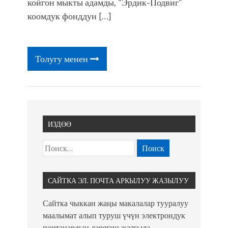
койгон мыкты адамды, “Эрдик-Подвиг”
коомдук фонддун […]
Толугу менен
ИЗДӨӨ
САЙТКА ЭЛ. ПОЧТА АРКЫЛУУ ЖАЗЫЛУУ
Сайтка чыккан жаңы макалалар тууралуу
маалымат алып туруш үчүн электрондук
почтаңардын дарегин жазгыла.