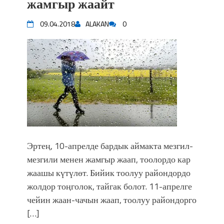
жамгыр жаайт
09.04.2018
ALAKAN
0
Эртең, 10-апрелде бардык аймакта мезгил-
мезгили менен жамгыр жаап, тоолордо кар
жаашы күтүлөт. Бийик тоолуу райондордо
жолдор тоңголок, тайгак болот. 11-апрелге
чейин жаан-чачын жаап, тоолуу райондорго
[…]