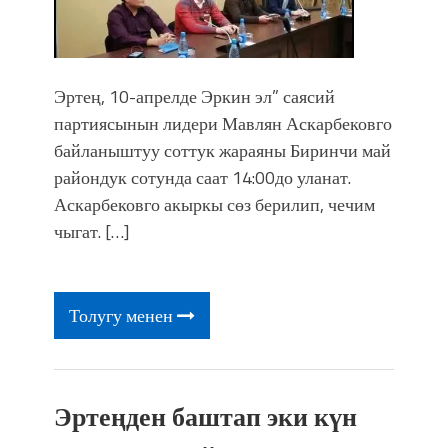
Эртең, 10-апрелде Эркин эл” саясий
партиясынын лидери Мавлян Аскарбековго
байланыштуу соттук жараяны Биринчи май
райондук сотунда саат 14:00до уланат.
Аскарбековго акыркы сөз берилип, чечим
чыгат. […]
Толугу менен
Эртеңден баштап эки күн