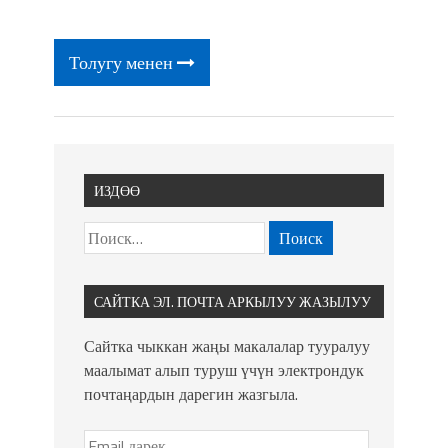
Толугу менен
ИЗДӨӨ
САЙТКА ЭЛ. ПОЧТА АРКЫЛУУ ЖАЗЫЛУУ
Сайтка чыккан жаңы макалалар тууралуу
маалымат алып туруш үчүн электрондук
почтаңардын дарегин жазгыла.