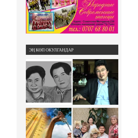
ЭҢ КӨП ОКУЛГАНДАР