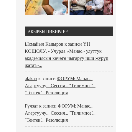
АКЫРКЫ ПИКИРЛЕР
Ысмайыл Кадыров
к записи
ҮН
КОШОЛУ: «Учурда «Манас» улуттук
академиясын көчөгө чыгаруу иши жүрүп
жатат»…
alakan
к записи
ФОРУМ: Манас…
Агартуучу… Сессия… “Тилимпоз”…
“Тентек”… Резолюция
Гүлзат
к записи
ФОРУМ: Манас…
Агартуучу… Сессия… “Тилимпоз”…
“Тентек”… Резолюция