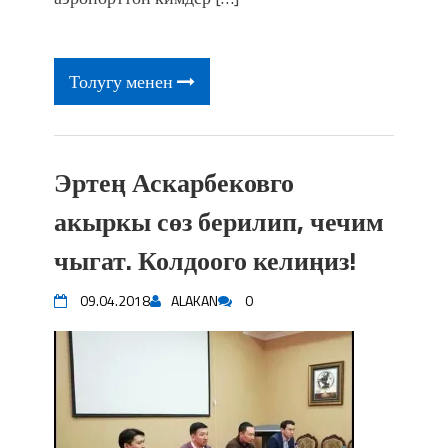
фонтанды көрүү үчүн Royal Central
Park'ка 30 миң адам чогулду
Толугу менен
Эртең Аскарбековго
акыркы сөз берилип, чечим
чыгат. Колдоого келиңиз!
09.04.2018
ALAKAN
0