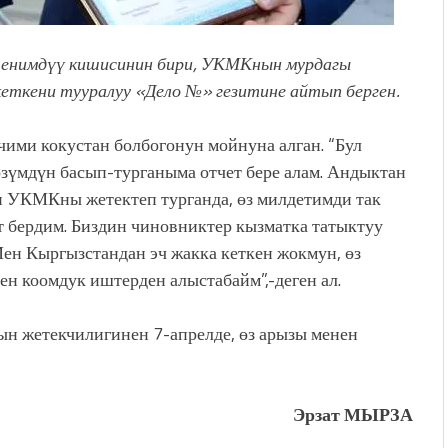
шенимдүү кишисинин бири, УКМКнын мурдагы
еткени тууралуу «Дело №» гезитине айтып берген.
чими кокустан болбогонун мойнуна алган. “Бул
өзүмдүн басып-турганыма отчет бере алам. Андыктан
н УКМКны жетектеп турганда, өз милдетимди так
т бердим. Биздин чиновниктер кызматка татыктуу
Мен Кыргызстандан эч жакка кеткен жокмун, өз
н коомдук иштерден алыстабайм”,-деген ал.
н жетекчилигинен 7-апрелде, өз арызы менен
Эрзат МЫРЗА