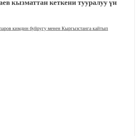
аев кызматтан кеткени тууралуу үн
ров кимдин буйругу менен Кыргызстанга кайтып