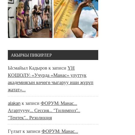
АКЫРКЫ ПИКИРЛЕР
Ысмайыл Кадыров
к записи
ҮН
КОШОЛУ: «Учурда «Манас» улуттук
академиясын көчөгө чыгаруу иши жүрүп
жатат»…
alakan
к записи
ФОРУМ: Манас…
Агартуучу… Сессия… “Тилимпоз”…
“Тентек”… Резолюция
Гүлзат
к записи
ФОРУМ: Манас…