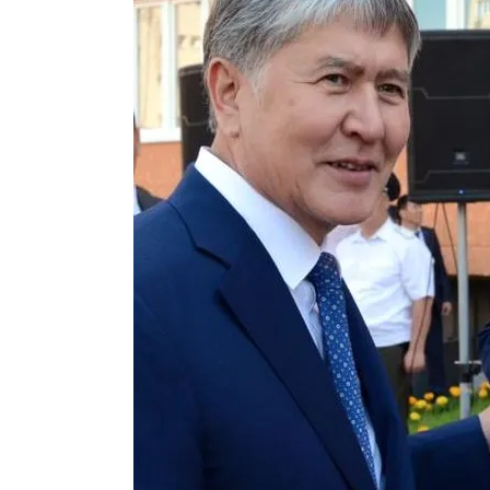
Латын арибиндеги “Чабуул”..
тарыхы жана редакторлору... 
“КАРА КЕМПИР”: ҮМҮТТ
Кыргызстандагы эң ири музы
Royal Central Park'ка 30 миң 
Фестиваль Symphony of Water
тысяч гостей
Жыргалбек КАСАБОЛОТОВ: “
тегерек столго атка минерле
болмок”