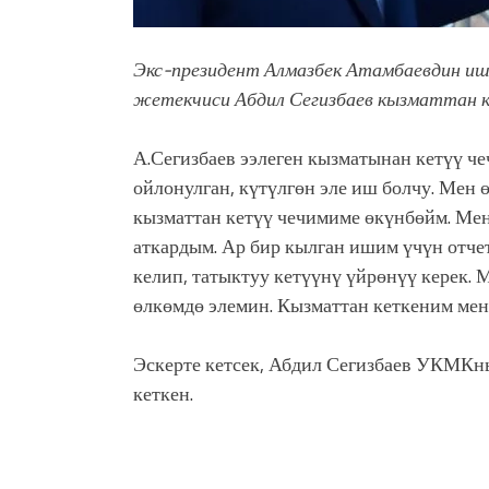
Экс-президент Алмазбек Атамбаевдин и
жетекчиси Абдил Сегизбаев кызматтан к
А.Сегизбаев ээлеген кызматынан кетүү че
ойлонулган, күтүлгөн эле иш болчу. Мен 
кызматтан кетүү чечимиме өкүнбөйм. Ме
аткардым. Ар бир кылган ишим үчүн отче
келип, татыктуу кетүүнү үйрөнүү керек. 
өлкөмдө элемин. Кызматтан кеткеним мене
Эскерте кетсек, Абдил Сегизбаев УКМКны
кеткен.