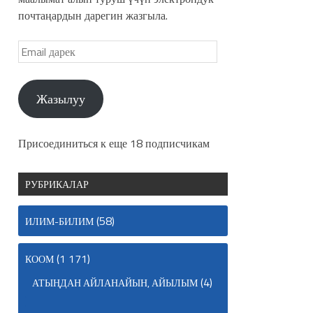
почтаңардын дарегин жазгыла.
Жазылуу
Присоединиться к еще 18 подписчикам
РУБРИКАЛАР
(58)
ИЛИМ-БИЛИМ
(1 171)
КООМ
(4)
АТЫҢДАН АЙЛАНАЙЫН, АЙЫЛЫМ