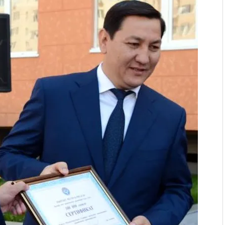
. “Ала-Тоо” журналынын
(Тизме. Видео)
ҮН ТҮБӨЛҮК СИМВОЛУ
калуу фонтанды көрүү үчүн
адам чогулду
 & Light собрал более 20
Уңгужол” темадагы
р дагы катышса жакшы