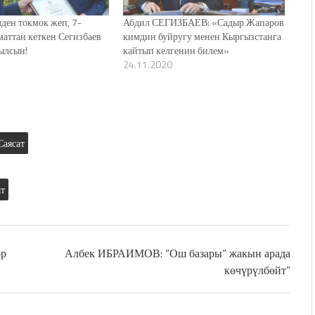
лден токмок жеп, 7-
Абдил СЕГИЗБАЕВ: «Садыр Жапаров
маттан кеткен Сегизбаев
кимдин буйругу менен Кыргызстанга
ылсын!
кайтып келгенин билем»
24.11.2020
Саясат
ат
ор
Албек ИБРАИМОВ: “Ош базары” жакын арада
көчүрүлбөйт”