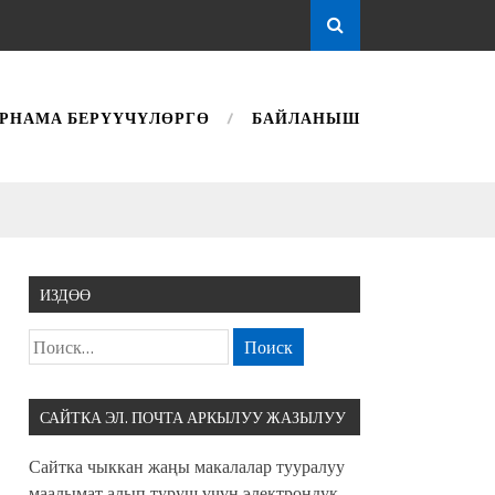
РНАМА БЕРҮҮЧҮЛӨРГӨ
БАЙЛАНЫШ
ИЗДӨӨ
САЙТКА ЭЛ. ПОЧТА АРКЫЛУУ ЖАЗЫЛУУ
Сайтка чыккан жаңы макалалар тууралуу
маалымат алып туруш үчүн электрондук