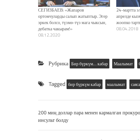
СЕГИЗБАЕВ: «Жапаров
24-мартта э
ортомчуларды салып жатыптыр. Эгер
апрелде кыз
эркек болсо, түзмө-түз мага чыксын,
жоопко тарт
дебатка чакырам!»
08.04.2018
08.12.2020
Рубрика
Бир бүркүм… кабар
Маалымат
Tagged
бир бүркүм кабар
маалымат
саяс
200 миң доллар пара менен кармалган прокур
инсульт болду