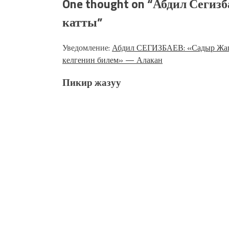
One thought on “
Абдил Сегизб
катты
”
Уведомление:
Абдил СЕГИЗБАЕВ: «Садыр Жапа
келгенин билем» — Алакан
Пикир жазуу