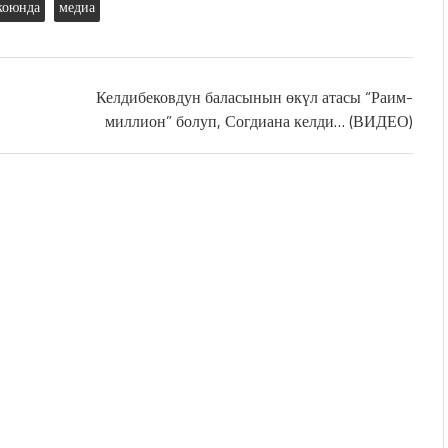
коюнда
медиа
Келдибековдун баласынын өкүл атасы “Раим-
миллион” болуп, Согдиана келди… (ВИДЕО)