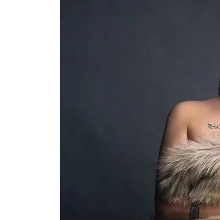
Латын арибиндеги “Чабуул”..
тарыхы жана редакторлору... 
“КАРА КЕМПИР”: ҮМҮТТ
Кыргызстандагы эң ири музы
Royal Central Park'ка 30 миң 
Фестиваль Symphony of Water
тысяч гостей
Жыргалбек КАСАБОЛОТОВ: “
тегерек столго атка минерле
болмок”