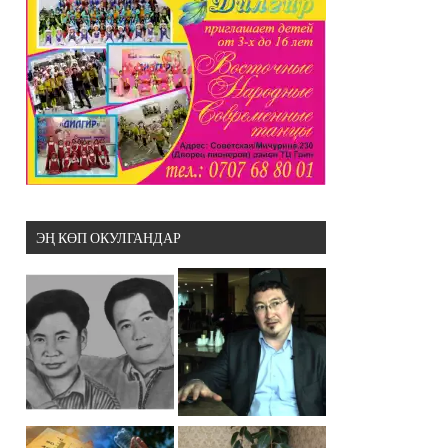
ЭҢ КӨП ОКУЛГАНДАР