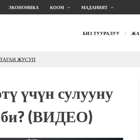
ЭКОНОМИКА
КООМ
МАДАНИЯТ
БИЗ ТУУРАЛУУ
ЖА
КТАГАН ЖУСУП
впечатляющим шоу
l Central Park
тү үчүн сулууну
ахмат союзунун
ым сыймык жана чоң
би? (ВИДЕО)
дой адабият алпы чыгыш
журнал сөзсүз керек!”
холог Мээрим Мураталиева
(Дарек. Видео)