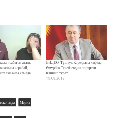
асын сабаган атаны
ВИДЕО: Түштүк Кореядагы кафеде
аганына карабай,
Өмүрбек Текебаевдин портрети
сот эки айга камады
илинип турат
19.08.2019
токоюнда
Медиа