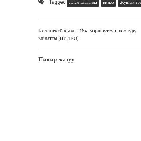
Tagged
аалам алаканда
видео
Жунгли то
Кичинекей кызды 164-маршруттун шоопуру
ыйлатты (ВИДЕО)
Пикир жазуу