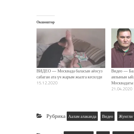
Окшоштор
ВИДЕО — Москвада баласын аёосуз
Видео — Бал
сабаган ата үч жарым жылга кесилди
аялынын ыйл
15.12.2020
Москвадагы 
21.04.2020
Рубрика
Аалам алаканда
Видео
Жунгли 