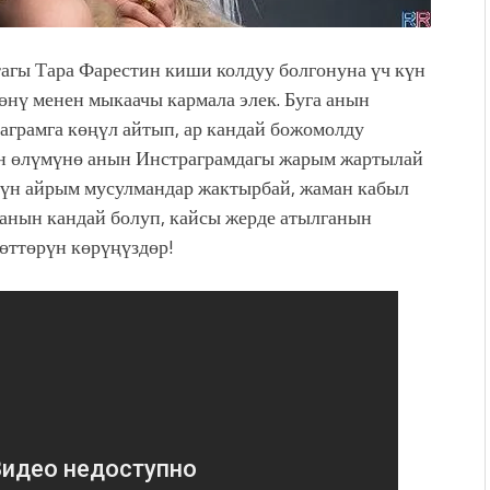
гы Тара Фарестин киши колдуу болгонуна үч күн
өнү менен мыкаачы кармала элек. Буга анын
аграмга көңүл айтып, ар кандай божомолду
н өлүмүнө анын Инстраграмдагы жарым жартылай
өтүн айрым мусулмандар жактырбай, жаман кабыл
ранын кандай болуп, кайсы жерде атылганын
өттөрүн көрүңүздөр!