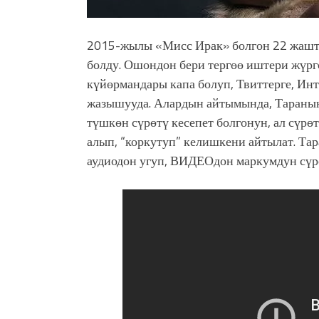
2015-жылы «Мисс Ирак» болгон 22 жашта
болду. Ошондон бери тергөө иштери жүрг
күйөрмандары капа болуп, Твиттерге, Инт
жазышууда. Алардын айтымында, Тараны
түшкөн сүрөтү кесепет болгонун, ал сүр
алып, “коркутуп” келишкени айтылат. Та
аудиодон угуп, ВИДЕОдон маркумдун сүр