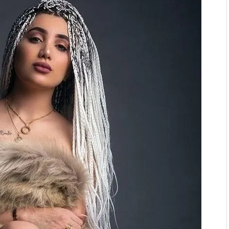
. “Ала-Тоо” журналынын
(Тизме. Видео)
ҮН ТҮБӨЛҮК СИМВОЛУ
калуу фонтанды көрүү үчүн
адам чогулду
 & Light собрал более 20
Уңгужол” темадагы
р дагы катышса жакшы