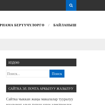
РНАМА БЕРҮҮЧҮЛӨРГӨ
БАЙЛАНЫШ
ИЗДӨӨ
САЙТКА ЭЛ. ПОЧТА АРКЫЛУУ ЖАЗЫЛУУ
Сайтка чыккан жаңы макалалар тууралуу
маалымат алып туруш үчүн электрондук