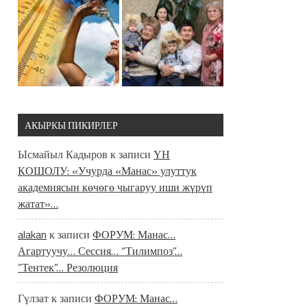
АКЫРКЫ ПИКИРЛЕР
Ысмайыл Кадыров
к записи
ҮН
КОШОЛУ: «Учурда «Манас» улуттук
академиясын көчөгө чыгаруу иши жүрүп
жатат»…
alakan
к записи
ФОРУМ: Манас…
Агартуучу… Сессия… “Тилимпоз”…
“Тентек”… Резолюция
Гүлзат
к записи
ФОРУМ: Манас…