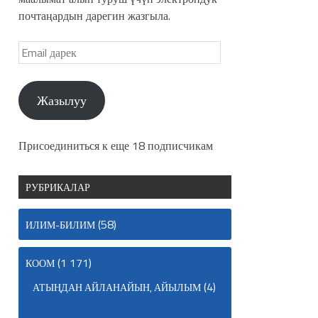
почтаңардын дарегин жазгыла.
Жазылуу
Присоединиться к еще 18 подписчикам
РУБРИКАЛАР
(58)
ИЛИМ-БИЛИМ
(1 171)
КООМ
(4)
АТЫҢДАН АЙЛАНАЙЫН, АЙЫЛЫМ