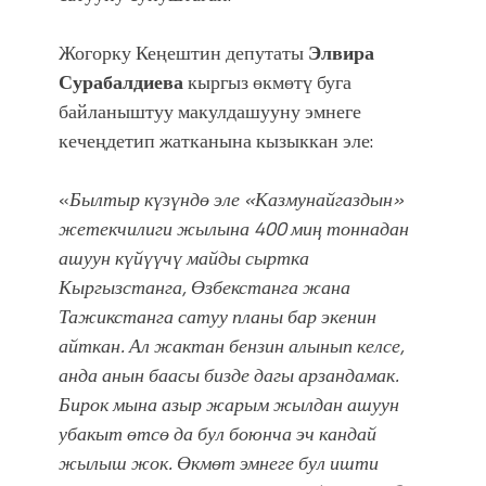
Жогорку Кеңештин депутаты
Элвира
Сурабалдиева
кыргыз өкмөтү буга
байланыштуу макулдашууну эмнеге
кечеңдетип жатканына кызыккан эле:
«
Былтыр күзүндө эле «Казмунайгаздын»
жетекчилиги жылына 400 миң тоннадан
ашуун күйүүчү майды сыртка
Кыргызстанга, Өзбекстанга жана
Тажикстанга сатуу планы бар экенин
айткан. Ал жактан бензин алынып келсе,
анда анын баасы бизде дагы арзандамак.
Бирок мына азыр жарым жылдан ашуун
убакыт өтсө да бул боюнча эч кандай
жылыш жок. Өкмөт эмнеге бул ишти