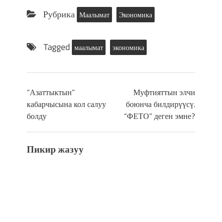
Рубрика
Маалымат
Экономика
Tagged
маалымат
экономика
“Азаттыктын”
Муфтияттын элчи
кабарчысына кол салуу
боюнча билдирүүсү.
болду
“ФЕТО” деген эмне?
Пикир жазуу