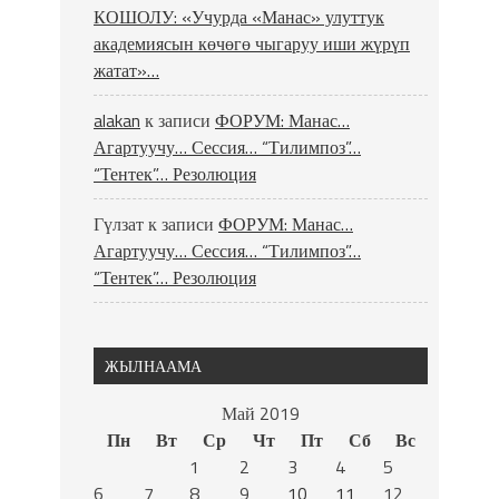
КОШОЛУ: «Учурда «Манас» улуттук
академиясын көчөгө чыгаруу иши жүрүп
жатат»…
alakan
к записи
ФОРУМ: Манас…
Агартуучу… Сессия… “Тилимпоз”…
“Тентек”… Резолюция
Гүлзат
к записи
ФОРУМ: Манас…
Агартуучу… Сессия… “Тилимпоз”…
“Тентек”… Резолюция
ЖЫЛНААМА
Май 2019
Пн
Вт
Ср
Чт
Пт
Сб
Вс
1
2
3
4
5
6
7
8
9
10
11
12