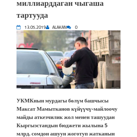
миллиарддаган чыгаша
впечатляющим шоу музыкальных
тартууда
фонтанов в Royal Central Park
Аида САЛЯНОВА: "Кыргыз шахмат
13.05.2019
ALAKAN
0
союзунун президенти болуп
шайланышым сыймык жана чоң
жоопкерчилик!"
Садыр ЖАПАРОВ: “Айтматовдой
адабият алпы чыгыш үчүн, улуу көч
уланышы үчүн журнал сөзсүз керек!”
“Китепкана түнγ-2026”: Психолог
Мээрим Мураталиева менен
жолугушууга келиңиз! (Дарек. Видео)
Латын арибиндеги “Чабуул”... “Ала-
УКМКнын мурдагы бөлүм башчысы
Тоо” журналынын тарыхы жана
Максат Мамытканов күйүүчү-майлоочу
редакторлору... (Тизме. Видео)
“КАРА КЕМПИР”: ҮМҮТТҮН
майды аткезчилик жол менен ташуудан
ТҮБӨЛҮК СИМВОЛУ
Кыргызстандын бюджети жылына 5
Кыргызстандагы эң ири музыкалуу
млрд. сомдон ашуун жоготуп жатканын