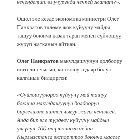
кечеңдетип, өз учурунда чечпей жатат?».
Ошол эле кезде экономика министри Олег
Панкратов төлөмү жок күйүүчү майды
ташуу боюнча казак тарап менен сүйлөшүү
жүрүп жатканын айткан.
Олег Панкратов
макулдашуунун долбоору
иштелип чыгып, кол коюуга даяр болуп
калганын билдирген:
«
Сүйлөшүүлөрдө күйүүчү май ташуу
боюнча макулдашуунун долбоорун
биргеликте иштеп чыгуу жагы чечилген.
Анда бир эле түрдөгү күйүүчү майдын
үлгүсүн 100 миң тоннага чейин
Кыргызстанга экспорттоо боюнча маселе