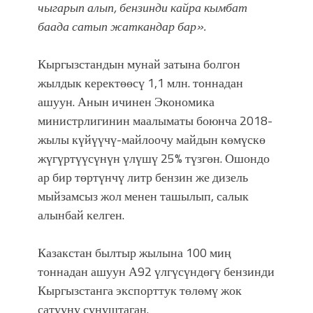
чыгарып алып, бензинди кайра кымбат
баада сатып жаткандар бар».
Кыргызстандын мунай затына болгон
жылдык керектөөсү 1,1 млн. тоннадан
ашуун. Анын ичинен Экономика
министрлигинин маалыматы боюнча 2018-
жылы күйүүчү-майлоочу майдын көмүскө
жүгүртүүсүнүн үлүшү 25% түзгөн. Ошондо
ар бир төртүнчү литр бензин же дизель
мыйзамсыз жол менен ташылып, салык
алынбай келген.
Казакстан былтыр жылына 100 миң
тоннадан ашуун А92 үлгүсүндөгү бензинди
Кыргызстанга экспорттук төлөмү жок
сатууну сунуштаган.