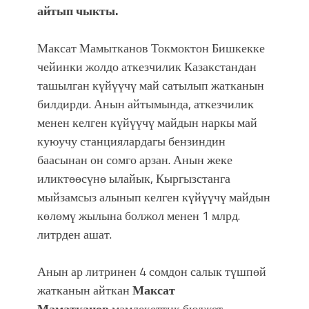
фонтанды көрүү үчүн Royal Central
айтып чыкты.
Park'ка 30 миң адам чогулду
Максат Мамытканов Токмоктон Бишкекке
чейинки жолдо аткезчилик Казакстандан
ташылган күйүүчү май сатылып жатканын
билдирди. Анын айтымында, аткезчилик
менен келген күйүүчү майдын наркы май
куюучу станциялардагы бензиндин
баасынан он сомго арзан. Анын жеке
иликтөөсүнө ылайык, Кыргызстанга
мыйзамсыз алынып келген күйүүчү майдын
көлөмү жылына болжол менен 1 млрд.
литрден ашат.
Анын ар литринен 4 сомдон салык түшпөй
жатканын айткан
Максат
Маматканов
мамлекеттик бюджет