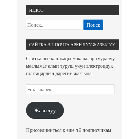
ИЗДӨӨ
САЙТКА ЭЛ. ПОЧТА АРКЫЛУУ ЖАЗЫЛУУ
Сайтка чыккан жаңы макалалар тууралуу
маалымат алып туруш үчүн электрондук
почтаңардын дарегин жазгыла.
Жазылуу
Присоединиться к еще 18 подписчикам