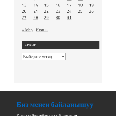
13
14
15
16
17
18
19
20
21
22
23
24
25
26
27
28
29
30
31
« Мар
Июн »
АРХИВ
Биз менен байланышуу
Кыргыз Республикасы, Бишкек ш.