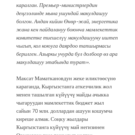
каралган. Премьер-министрлердин
деңгээлинде мына ушундай макулдашуу
болгон. Андан кийин Өнөр-жай, энергетика
жана кен пайдалануу боюнча мамлекеттик
комитетке тиешелүү макулдашууну иштеп
чыгып, кол коюуга даярдоо тапшырмасы
берилген. Азыркы учурда бул долбоор өз ара
макулдашуу этабында турат».
Максат Маматкановдун жеке иликтөөсүнө
караганда, Кыргызстанга аткезчилик жол
менен ташылган күйүүчү майды ачыкка
чыгаруудан мамлекеттик бюджет жыл
сайын 70 млн. доллардан ашуун кошумча
киреше алмак. Соңку жылдары
Кыргызстанга күйүүчү май негизинен