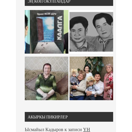
ЭҢ КӨП ОКУЛГАНДАР
АКЫРКЫ ПИКИРЛЕР
Ысмайыл Кадыров
к записи
ҮН