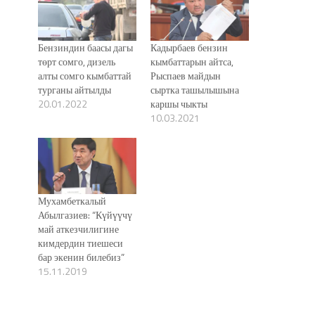
Бензиндин баасы дагы
Кадырбаев бензин
төрт сомго, дизель
кымбаттарын айтса,
алты сомго кымбаттай
Рыспаев майдын
турганы айтылды
сыртка ташылышына
20.01.2022
каршы чыкты
10.03.2021
Мухамбеткалый
Абылгазиев: “Күйүүчү
май аткезчилигине
кимдердин тиешеси
бар экенин билебиз”
15.11.2019