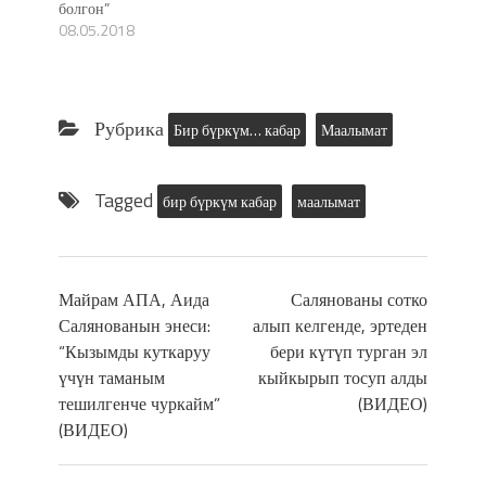
болгон”
08.05.2018
Рубрика
Бир бүркүм… кабар
Маалымат
Tagged
бир бүркүм кабар
маалымат
Майрам АПА, Аида
Салянованы сотко
Салянованын энеси:
алып келгенде, эртеден
“Кызымды куткаруу
бери күтүп турган эл
үчүн таманым
кыйкырып тосуп алды
тешилгенче чуркайм”
(ВИДЕО)
(ВИДЕО)