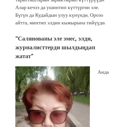
фонтанды көрүү үчүн Royal Central
Алар кечээ да ушинтип күттүргөн эле.
Park'ка 30 миң адам чогулду
Бүгүн да Кудайдын улуу күнүндө, Орозо
айтта, минтип элдин кыжырына тийүүдө.
“Салянованы эле эмес, элди,
журналисттерди шылдыңдап
жатат”
Аида