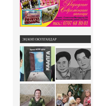
ЭҢ КӨП ОКУЛГАНДАР