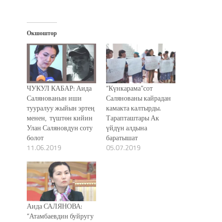
Окшоштор
ЧУКУЛ КАБАР: Аида
“Күнкарама”сот
Салянованын иши
Салянованы кайрадан
тууралуу жыйын эртең
камакта калтырды.
менен, түштөн кийин
Тарапташтары Ак
Улан Саляновдун соту
үйдүн алдына
болот
баратышат
11.06.2019
05.07.2019
Аида САЛЯНОВА:
“Атамбаевдин буйругу