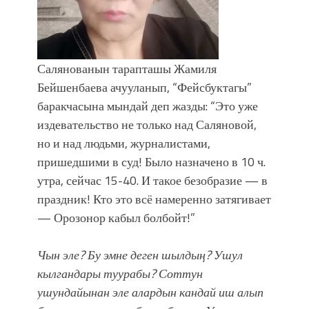
Салянованын тарапташы Жамиля
Бейшенбаева ачууланып, “Фейсбуктагы”
баракчасына мындай деп жазды: “Это уже
издевательство не только над Саляновой,
но и над людьми, журналистами,
пришедшими в суд! Было назначено в 10 ч.
утра, сейчас 15-40. И такое безобразие — в
праздник! Кто это всё намеренно затягивает
— Орозонор кабыл болбойт!”
Чын эле? Бу эмне деген шылдың? Ушул
кылгандары туурабы? Соттун
ушундайынан эле алардын кандай иш алып