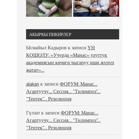
АКЫРКЫ ПИКИРЛЕР
Ысмайыл Кадыров
к записи
ҮН
КОШОЛУ: «Учурда «Манас» улуттук
академиясын көчөгө чыгаруу иши жүрүп
жатат»…
alakan
к записи
ФОРУМ: Манас…
Агартуучу… Сессия… “Тилимпоз”…
“Тентек”… Резолюция
Гүлзат
к записи
ФОРУМ: Манас…
Агартуучу… Сессия… “Тилимпоз”…
“Тентек”… Резолюция