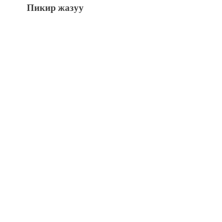
Пикир жазуу