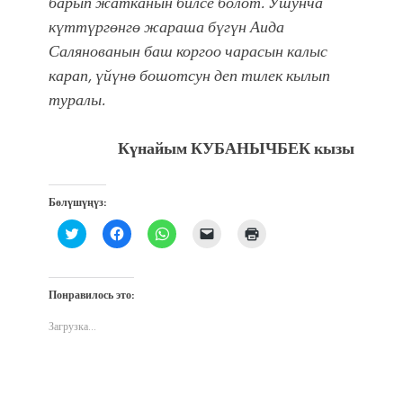
барып жатканын билсе болот. Ушунча
күттүргөнгө жараша бүгүн Аида
Салянованын баш коргоо чарасын калыс
карап, үйүнө бошотсун деп тилек кылып
туралы.
Күнайым КУБАНЫЧБЕК кызы
Бөлүшүңүз:
Нажмите,
Нажмите,
Нажмите,
Послать
Нажмите
чтобы
чтобы
чтобы
ссылку
для
поделиться
открыть
поделиться
другу
печати
на
на
в
по
(Открывается
Twitter
Facebook
WhatsApp
электронной
в
(Открывается
(Открывается
(Открывается
почте
новом
Понравилось это:
в
в
в
(Открывается
окне)
новом
новом
новом
в
окне)
окне)
окне)
новом
Загрузка...
окне)