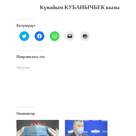
Күнайым КУБАНЫЧБЕК кызы
Бөлүшүңүз:
Нажмите,
Нажмите,
Нажмите,
Послать
Нажмите
чтобы
чтобы
чтобы
ссылку
для
поделиться
открыть
поделиться
другу
печати
на
на
в
по
(Открывается
Twitter
Facebook
WhatsApp
электронной
в
(Открывается
(Открывается
(Открывается
почте
новом
Понравилось это:
в
в
в
(Открывается
окне)
новом
новом
новом
в
окне)
окне)
окне)
новом
Загрузка...
окне)
Окшоштор