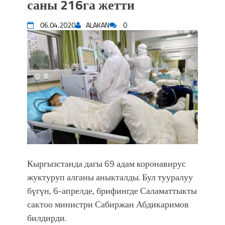
саны 216га жетти
Садыр ЖАПАРОВ: “Айтматовдой
адабият алпы чыгыш үчүн, улуу көч
06.04.2020
ALAKAN
0
уланышы үчүн журнал сөзсүз керек!”
“Китепкана түнγ-2026”: Психолог
Мээрим Мураталиева менен
жолугушууга келиңиз! (Дарек. Видео)
Латын арибиндеги “Чабуул”... “Ала-
Тоо” журналынын тарыхы жана
редакторлору... (Тизме. Видео)
“КАРА КЕМПИР”: ҮМҮТТҮН
ТҮБӨЛҮК СИМВОЛУ
Кыргызстандагы эң ири музыкалуу
фонтанды көрүү үчүн Royal Central
Кыргызстанда дагы 69 адам коронавирус
Park'ка 30 миң адам чогулду
жуктуруп алганы аныкталды. Бул тууралуу
Фестиваль Symphony of Water & Light
собрал более 20 тысяч гостей
бүгүн, 6-апрелде, брифингде Саламаттыкты
Жыргалбек КАСАБОЛОТОВ:
сактоо министри
Сабиржан Абдикаримов
“Уңгужол” темадагы тегерек столго
билдирди.