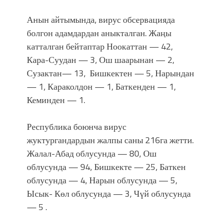
атка минерлер дагы катышса жакшы
болмок”
Анын айтымында, вирус обсервацияда
болгон адамдардан аныкталган. Жаңы
катталган бейтаптар Ноокаттан — 42,
Кара-Суудан — 3, Ош шаарынан — 2,
Сузактан— 13, Бишкектен — 5, Нарындан
— 1, Караколдон — 1, Баткенден — 1,
Кеминден — 1.
Республика боюнча вирус
жуктургандардын жалпы саны 216га жетти.
Жалал-Абад облусунда — 80, Ош
облусунда — 94, Бишкекте — 25, Баткен
облусунда — 4, Нарын облусунда — 5,
Ысык- Көл облусунда — 3, Чүй облусунда
— 5 .