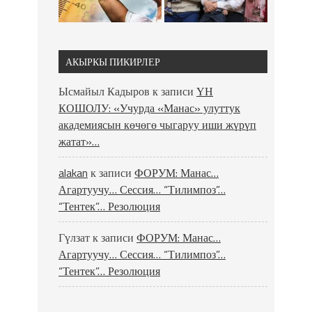
АКЫРКЫ ПИКИРЛЕР
Ысмайыл Кадыров
к записи
ҮН
КОШОЛУ: «Учурда «Манас» улуттук
академиясын көчөгө чыгаруу иши жүрүп
жатат»…
alakan
к записи
ФОРУМ: Манас…
Агартуучу… Сессия… “Тилимпоз”…
“Тентек”… Резолюция
Гүлзат
к записи
ФОРУМ: Манас…
Агартуучу… Сессия… “Тилимпоз”…
“Тентек”… Резолюция