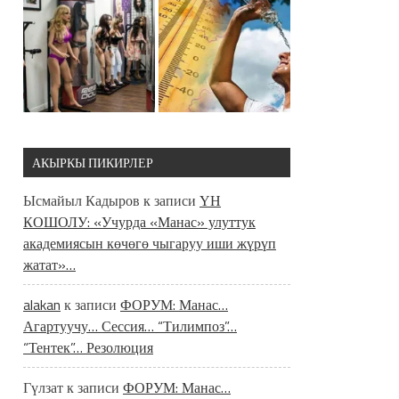
АКЫРКЫ ПИКИРЛЕР
Ысмайыл Кадыров
к записи
ҮН
КОШОЛУ: «Учурда «Манас» улуттук
академиясын көчөгө чыгаруу иши жүрүп
жатат»…
alakan
к записи
ФОРУМ: Манас…
Агартуучу… Сессия… “Тилимпоз”…
“Тентек”… Резолюция
Гүлзат
к записи
ФОРУМ: Манас…