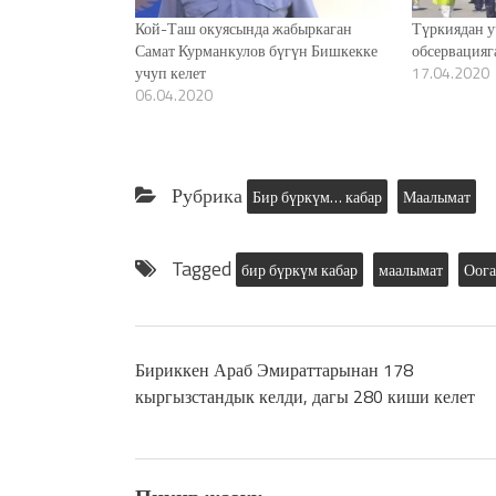
Кой-Таш окуясында жабыркаган
Түркиядан у
Самат Курманкулов бүгүн Бишкекке
обсервацияг
учуп келет
17.04.2020
06.04.2020
Рубрика
Бир бүркүм… кабар
Маалымат
Tagged
бир бүркүм кабар
маалымат
Оога
Бириккен Араб Эмираттарынан 178
кыргызстандык келди, дагы 280 киши келет