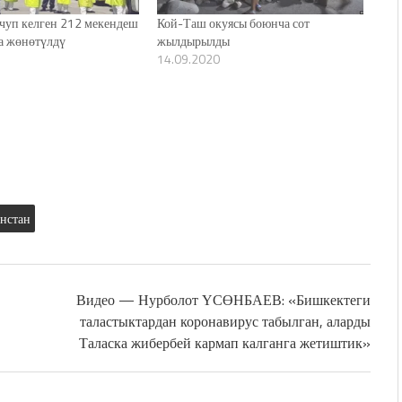
чуп келген 212 мекендеш
Кой-Таш окуясы боюнча сот
а жөнөтүлдү
жылдырылды
14.09.2020
нстан
Видео — Нурболот ҮСӨНБАЕВ: «Бишкектеги
таластыктардан коронавирус табылган, аларды
Таласка жибербей кармап калганга жетиштик»