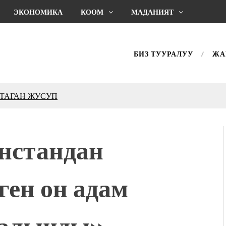
ЭКОНОМИКА
КООМ
МАДАНИЯТ
БИЗ ТУУРАЛУУ
ЖА
КТАГАН ЖУСУП
впечатляющим шоу
l Central Park
нстандан
ахмат союзунун
ым сыймык жана чоң
ген он адам
дой адабият алпы чыгыш
журнал сөзсүз керек!”
холог Мээрим Мураталиева
 алынды»
(Дарек. Видео)