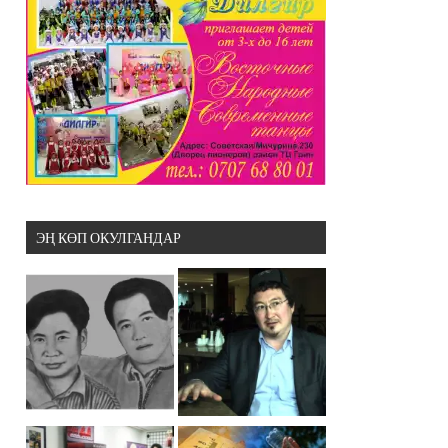
ЭҢ КӨП ОКУЛГАНДАР