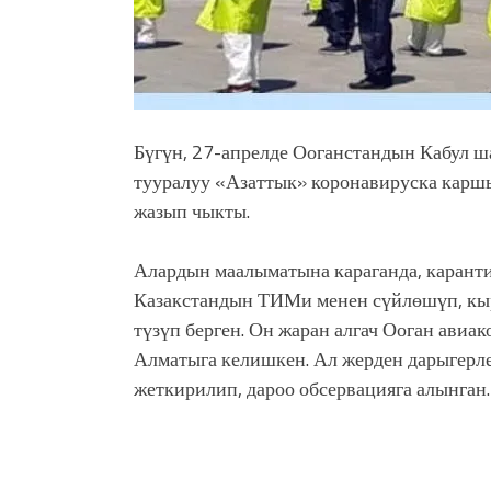
Бүгүн, 27-апрелде Ооганстандын Кабул ш
тууралуу «Азаттык» коронавируска карш
жазып чыкты.
Алардын маалыматына караганда, карант
Казакстандын ТИМи менен сүйлөшүп, кыр
түзүп берген. Он жаран алгач Ооган ави
Алматыга келишкен. Ал жерден дарыгерл
жеткирилип, дароо обсервацияга алынган.