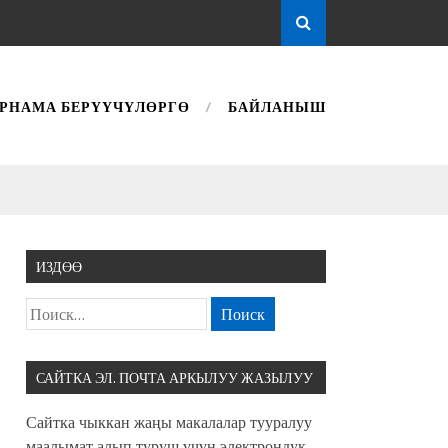
РНАМА БЕРҮҮЧҮЛӨРГӨ
БАЙЛАНЫШ
ИЗДӨӨ
САЙТКА ЭЛ. ПОЧТА АРКЫЛУУ ЖАЗЫЛУУ
Сайтка чыккан жаңы макалалар тууралуу
маалымат алып туруш үчүн электрондук