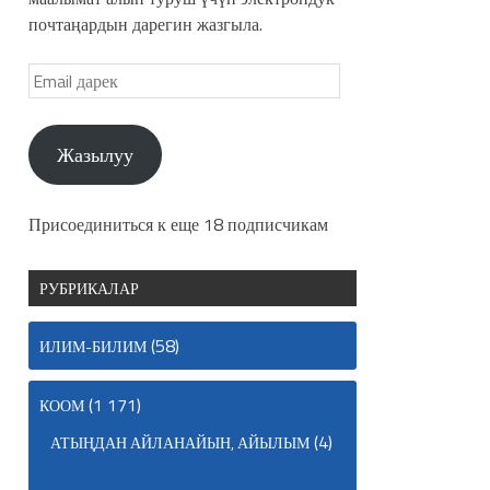
почтаңардын дарегин жазгыла.
Жазылуу
Присоединиться к еще 18 подписчикам
РУБРИКАЛАР
(58)
ИЛИМ-БИЛИМ
(1 171)
КООМ
(4)
АТЫҢДАН АЙЛАНАЙЫН, АЙЫЛЫМ