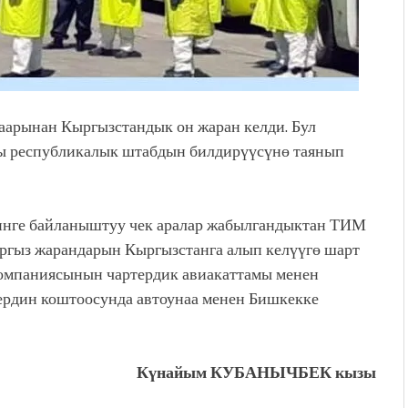
аарынан Кыргызстандык он жаран келди. Бул
ы республикалык штабдын билдирүүсүнө таянып
инге байланыштуу чек аралар жабылгандыктан ТИМ
гыз жарандарын Кыргызстанга алып келүүгө шарт
акомпаниясынын чартердик авиакаттамы менен
ердин коштоосунда автоунаа менен Бишкекке
Күнайым КУБАНЫЧБЕК кызы