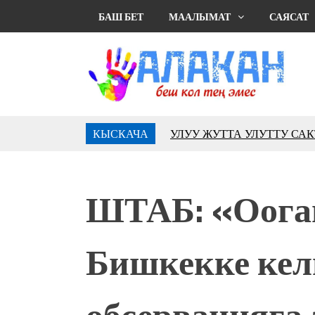
БАШ БЕТ
МААЛЫМАТ
САЯСАТ
КЫСКАЧА
УЛУУ ЖУТТА УЛУТТУ СА
АБДРАХМАНОВ
10 000 гостей насладились 
музыкальных фонтанов в Roya
ШТАБ: «Оога
Аида САЛЯНОВА: "Кыргыз ш
президенти болуп шайланыш
жоопкерчилик!"
Бишкекке кел
Садыр ЖАПАРОВ: “Айтматов
үчүн, улуу көч уланышы үчүн 
“Китепкана түнγ-2026”: Пси
обсервацияга
менен жолугушууга келиңиз! 