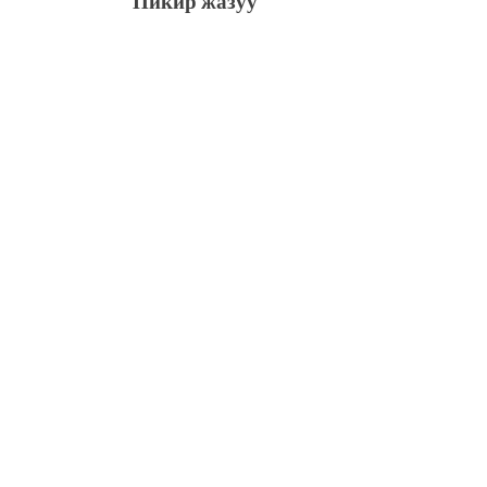
Пикир жазуу