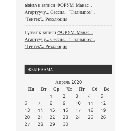
alakan
к записи
ФОРУМ: Манас…
Агартуучу… Сессия… “Тилимпоз”…
“Тентек”… Резолюция
Гүлзат
к записи
ФОРУМ: Манас…
Агартуучу… Сессия… “Тилимпоз”…
“Тентек”… Резолюция
ЖЫЛНААМА
Апрель 2020
Пн
Вт
Ср
Чт
Пт
Сб
Вс
1
2
3
4
5
6
7
8
9
10
11
12
13
14
15
16
17
18
19
20
21
22
23
24
25
26
27
28
29
30