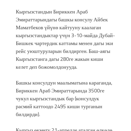
фонтанды көрүү үчүн Royal Central
Park'ка 30 миң адам чогулду
Кыргызстандын Бириккен Араб
Эмираттарындагы башкы консулу Айбек
Маматбеков үйүнө кайтууну каалаган
кыргызстандыктар үчүн 3-10-майда Дубай-
Бишкек чартердик каттамы менен дагы эки
рейс уюштуруларын билдирген. Баш-аягы
Кыргызстанга дагы 280ге жакын киши
келет деп божомолдонууда.
Башкы консулдун маалыматына караганда,
Бириккен Араб Эмираттарында 3500ге
чукул кыргызстандык бар (консулдук
расмий каттоодо 2495 киши турганын
билдирди).
Кыргыз өкмөтү 21-апрелде аталган өлкөдө