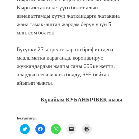
Кыргызстанга кетүүгө билет алып
авиакаттамды күтүп жаткандарга жатакана
жана тамак-аштан жардам берүү үчүн 5
млн. сом бөлгөн.
Бүгүнкү 27-апрелге карата брифингдеги
маалыматка караганда, коронавирус
жуккандардын жалпы саны 695ке жетти,
алардын сегизи каза болду, 395 бейтап
айыгып чыкты.
Күнайым КУБАНЫЧБЕК кызы
Бөлүшүңүз:
Нажмите,
Нажмите,
Нажмите,
Послать
Нажмите
чтобы
чтобы
чтобы
ссылку
для
поделиться
открыть
поделиться
другу
печати