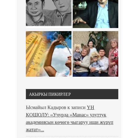
АКЫРКЫ ПИКИРЛЕР
Ысмайыл Кадыров
к записи
ҮН
КОШОЛУ: «Учурда «Манас» улуттук
академиясын көчөгө чыгаруу иши жүрүп
жатат»…