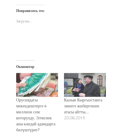
на
на
в
по
(Открывается
Twitter
Facebook
WhatsApp
электронной
в
(Открывается
(Открывается
(Открывается
почте
новом
Понравилось это:
в
в
в
(Открывается
окне)
новом
новом
новом
в
окне)
окне)
окне)
новом
Загрузка...
окне)
Окшоштор
Орусиядагы
Кызын Кыргызстанга
мекендештерге 4
эмнеге жибергенин
миллион сом
атасы айтты…
которулду. Элчилик
20.08.2019
аны кандай адамдарга
бөлүштүрөт?