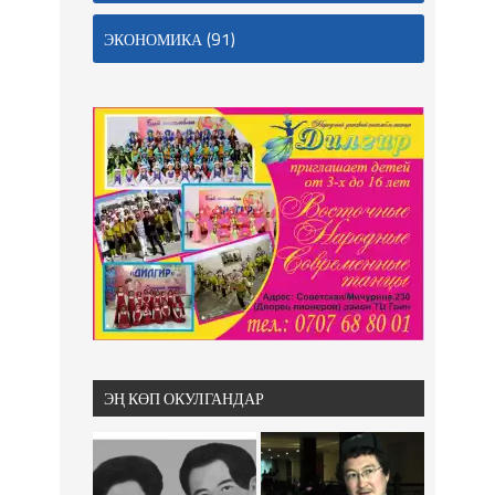
(91)
ЭКОНОМИКА
ЭҢ КӨП ОКУЛГАНДАР