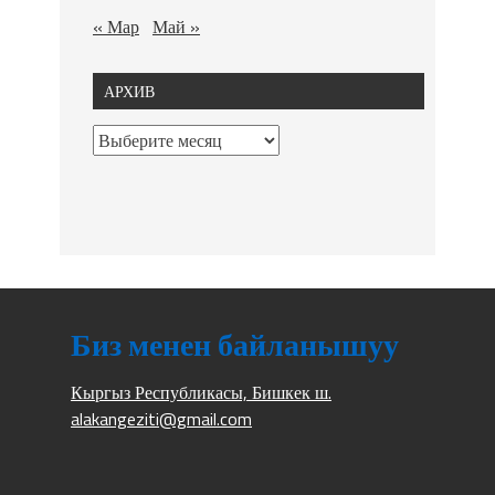
« Мар
Май »
АРХИВ
Биз менен байланышуу
Кыргыз Республикасы, Бишкек ш.
alakangeziti@gmail.com