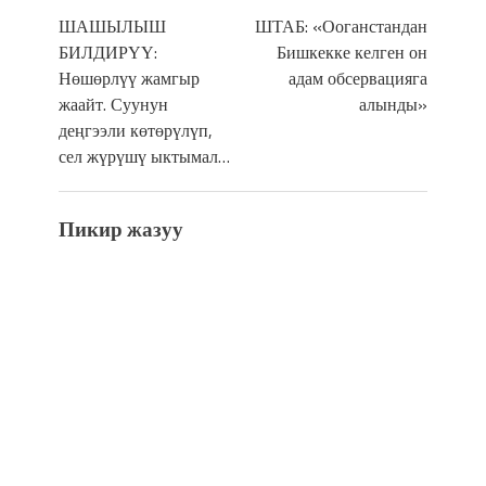
ШАШЫЛЫШ
ШТАБ: «Ооганстандан
БИЛДИРҮҮ:
Бишкекке келген он
Нөшөрлүү жамгыр
адам обсервацияга
жаайт. Суунун
алынды»
деңгээли көтөрүлүп,
сел жүрүшү ыктымал…
Пикир жазуу