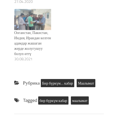
27.04.2020
Ооганстан, Пакистан,
Индия, Ирандан келген
адамдар жашаган
жерде жолугушуу
болуп өттү
30.08.2021
Рубрика
Бир бүркүм… кабар
Маалымат
Tagged
бир бүркүм кабар
маалымат