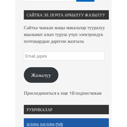
САЙТКА ЭЛ. ПОЧТА АРКЫЛУУ ЖАЗЫЛУУ
Сайтка чыккан жаңы макалалар тууралуу
маалымат алып туруш үчүн электрондук
почтаңардын дарегин жазгыла.
Жазылуу
Присоединиться к еще 18 подписчикам
РУБРИКАЛАР
(58)
ИЛИМ-БИЛИМ