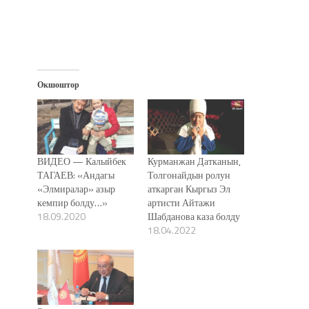
Окшоштор
ВИДЕО — Калыйбек
Курманжан Датканын,
ТАГАЕВ: «Андагы
Толгонайдын ролун
«Элмиралар» азыр
аткарган Кыргыз Эл
кемпир болду…»
артисти Айтажи
18.09.2020
Шабданова каза болду
18.04.2022