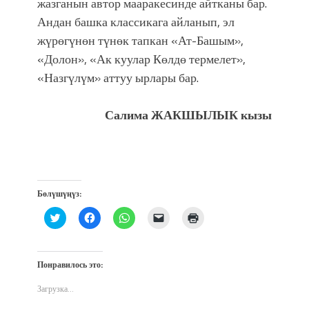
жазганын автор мааракесинде айтканы бар.
Андан башка классикага айланып, эл
жүрөгүнөн түнөк тапкан «Ат-Башым»,
«Долон», «Ак куулар Көлдө термелет»,
«Назгүлүм» аттуу ырлары бар.
Салима ЖАКШЫЛЫК кызы
Бөлүшүңүз:
Нажмите,
Нажмите,
Нажмите,
Послать
Нажмите
чтобы
чтобы
чтобы
ссылку
для
поделиться
открыть
поделиться
другу
печати
на
на
в
по
(Открывается
Twitter
Facebook
WhatsApp
электронной
в
(Открывается
(Открывается
(Открывается
почте
новом
Понравилось это:
в
в
в
(Открывается
окне)
новом
новом
новом
в
окне)
окне)
окне)
новом
Загрузка...
окне)