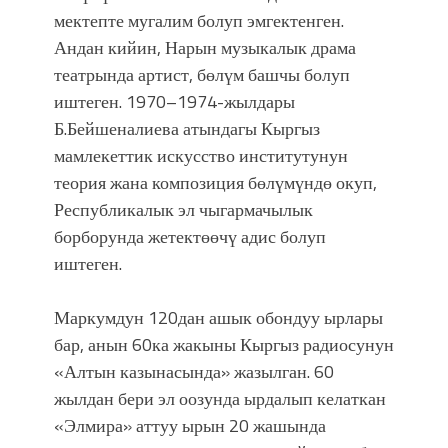
мектепте мугалим болуп эмгектенген.
Андан кийин, Нарын музыкалык драма
театрында артист, бөлүм башчы болуп
иштеген. 1970–1974-жылдары
Б.Бейшеналиева атындагы Кыргыз
мамлекеттик искусство институтунун
теория жана композиция бөлүмүндө окуп,
Республикалык эл чыгармачылык
борборунда жетектөөчү адис болуп
иштеген.
Маркумдун 120дан ашык обондуу ырлары
бар, анын 60ка жакыны Кыргыз радиосунун
«Алтын казынасында» жазылган. 60
жылдан бери эл оозунда ырдалып келаткан
«Элмира» аттуу ырын 20 жашында