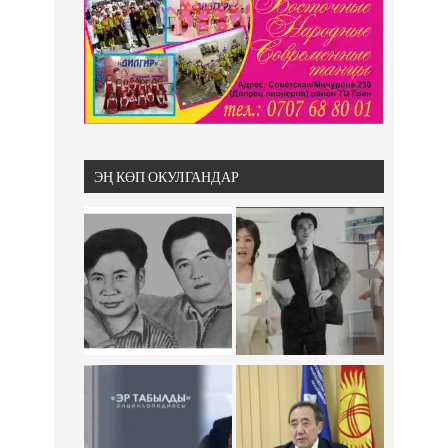
ЭҢ КӨП ОКУЛГАНДАР