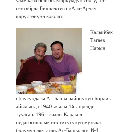
улам каза болгон. Маркумдун сөөгү, 18-
болмок”
сентябрда Бишкектеги «Ала-Арча»
көрүстөнүнө коюлат.
Калыйбек
Тагаев
Нарын
облусундагы Ат-Башы районунун Бирлик
айылында 1940-жылы 14-апрелде
туулган. 1961-жылы Каракол
педагогикалык институтунун музыка
бөлүмүн аяктаган. Ат-Башыдагы №1