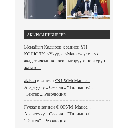
АКЫРКЫ ПИКИРЛЕР
Ысмайыл Кадыров
к записи
ҮН
КОШОЛУ: «Учурда «Манас» улуттук
академиясын көчөгө чыгаруу иши жүрүп
жатат»…
alakan
к записи
ФОРУМ: Манас…
Агартуучу… Сессия… “Тилимпоз”…
“Тентек”… Резолюция
Гүлзат
к записи
ФОРУМ: Манас…
Агартуучу… Сессия… “Тилимпоз”…
“Тентек”… Резолюция