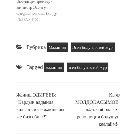
Экс-вице-премьер-
министр Эсенгул
Өмүралиев каза болду
26.02.2018
Рубрика
Маданият
Эсен болуп, эстей жүр!
Tagged
маданият
эсен болуп эстей жүр
Жеңиш ЭДИГЕЕВ:
Кыяз
“Кардын алдында
МОЛДОКАСЫМОВ:
калган сизге жакшыбы
«4-октябрда -3-
же бизгеби..?!”
революция болушун
каалайм!»