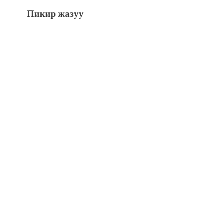
Пикир жазуу