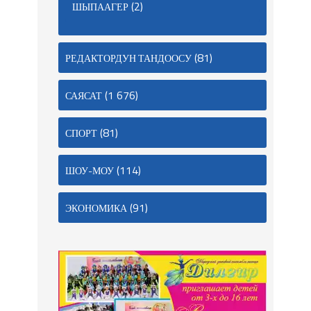
(2)
ШЫПААГЕР
(81)
РЕДАКТОРДУН ТАНДООСУ
(1 676)
САЯСАТ
(81)
СПОРТ
(114)
ШОУ-МОУ
(91)
ЭКОНОМИКА