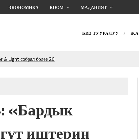
ЭКОНОМИКА
КООМ
МАДАНИЯТ
БИЗ ТУУРАЛУУ
ЖА
 & Light собрал более 20
Уңгужол” темадагы
р дагы катышса жакшы
КТАГАН ЖУСУП
 «Бардык
впечатляющим шоу
l Central Park
үгүт иштерин
ахмат союзунун
ым сыймык жана чоң