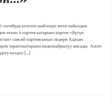
 5-октябрда кечээги шайлоодо жети пайыздык
дон өткөн 4 партия катарына кирген «Бүтүн
стан» саясий партиясынын лидери Адахан
ров тарапташтарына видеокайрылуу жасады. Алгач
догу колдоо […]