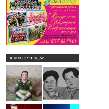
ЭҢ КӨП ОКУЛГАНДАР