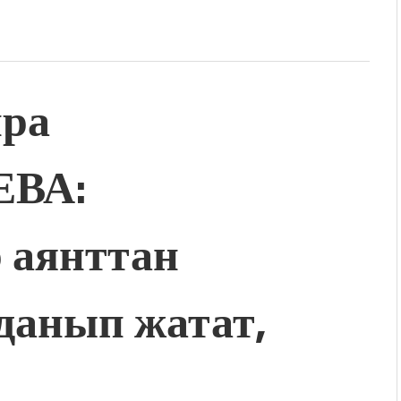
ира
ВА:
 аянттан
данып жатат,