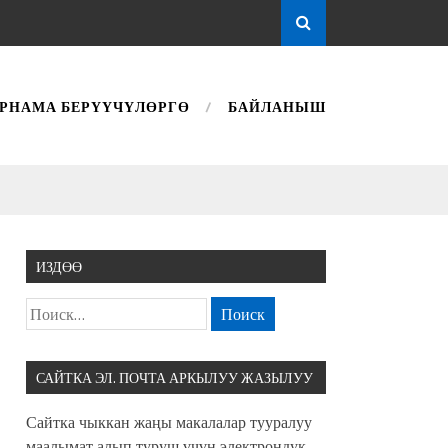
РНАМА БЕРҮҮЧҮЛӨРГӨ
БАЙЛАНЫШ
ИЗДӨӨ
САЙТКА ЭЛ. ПОЧТА АРКЫЛУУ ЖАЗЫЛУУ
Сайтка чыккан жаңы макалалар тууралуу
маалымат алып туруш үчүн электрондук