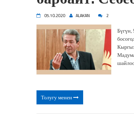
05.10.2020
ALAKAN
2
Бүгүн,
босого
Кыргыз
Мадума
шайлоо
Толугу менен