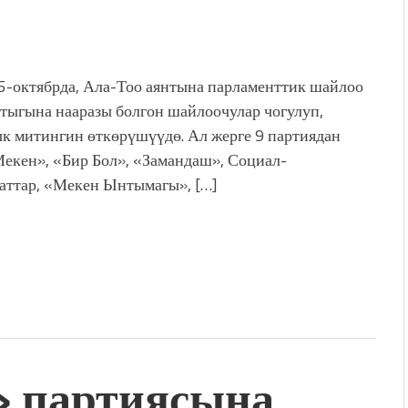
 5-октябрда, Ала-Тоо аянтына парламенттик шайлоо
ыгына нааразы болгон шайлоочулар чогулуп,
к митингин өткөрүшүүдө. Ал жерге 9 партиядан
Мекен», «Бир Бол», «Замандаш», Социал-
аттар, «Мекен Ынтымагы», […]
 партиясына