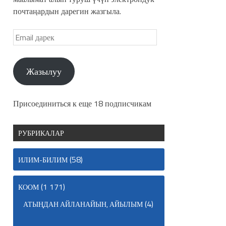
почтаңардын дарегин жазгыла.
Жазылуу
Присоединиться к еще 18 подписчикам
РУБРИКАЛАР
(58)
ИЛИМ-БИЛИМ
(1 171)
КООМ
(4)
АТЫҢДАН АЙЛАНАЙЫН, АЙЫЛЫМ