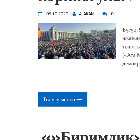
05.10.2020
ALAKAN
0
Бүгүн,
жыйынт
тынчты
(«Ата 
демокр
Толугу менен
«»Биримдик»