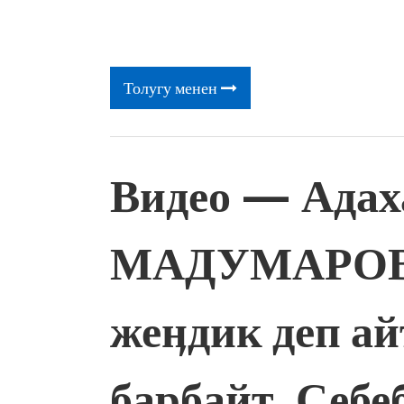
Толугу менен
Видео — Адах
МАДУМАРОВ: 
жеӊдик деп ай
барбайт. Себ