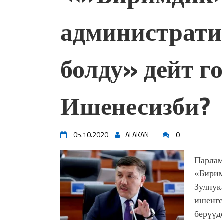
администрат
болду» дейт г
Ишенесизби?
05.10.2020
ALAKAN
0
Парлам
«Бирим
Зулпук
ишенге
берүүд