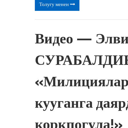
Толугу менен
Видео — Элв
СУРАБАЛДИЕ
«Милициялар
кууганга даяр
коркпогула!»