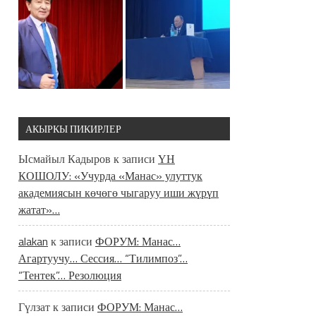
АКЫРКЫ ПИКИРЛЕР
Ысмайыл Кадыров
к записи
ҮН
КОШОЛУ: «Учурда «Манас» улуттук
академиясын көчөгө чыгаруу иши жүрүп
жатат»…
alakan
к записи
ФОРУМ: Манас…
Агартуучу… Сессия… “Тилимпоз”…
“Тентек”… Резолюция
Гүлзат
к записи
ФОРУМ: Манас…