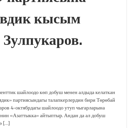
ивдик кысым
о Зулпукаров.
енттик шайлоодо көп добуш менен алдыда келаткан
дик» партиясындагы талапкерлердин бири Төрөбай
аров 4-октябрдагы шайлоодо утуп чыгарларына
нин «Азаттыкка» айтыптыр. Андан да ал добуш
ө […]