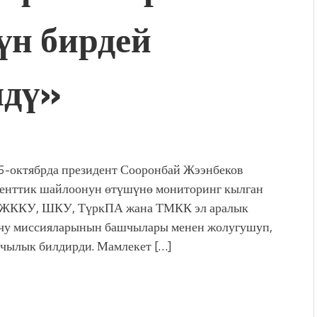
үн бирдей
дой адабият алпы чыгыш
журнал сөзсүз керек!”
холог Мээрим Мураталиева
(Дарек. Видео)
лдү»
. “Ала-Тоо” журналынын
(Тизме. Видео)
ҮН ТҮБӨЛҮК СИМВОЛУ
калуу фонтанды көрүү үчүн
адам чогулду
 5-октябрда президент Сооронбай Жээнбеков
енттик шайлоонун өтүшүнө мониторинг кылган
ЖККУ, ШКУ, ТүркПА жана ТМКК эл аралык
чу миссияларынын башчылары менен жолугушуп,
чылык билдирди. Мамлекет […]