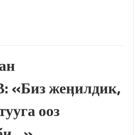
ан
«Биз жеӊилдик,
тууга ооз
еби…»