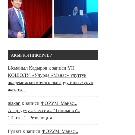
АКЫРКЫ ПИКИРЛЕР
Ысмайыл Кадыров
к записи
ҮН
КОШОЛУ: «Учурда «Манас» улуттук
академиясын көчөгө чыгаруу иши жүрүп
жатат»…
alakan
к записи
ФОРУМ: Манас…
Агартуучу… Сессия… “Тилимпоз”…
“Тентек”… Резолюция
Гүлзат
к записи
ФОРУМ: Манас…