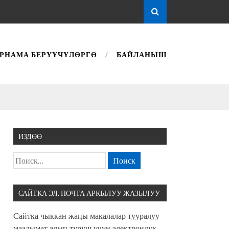
РНАМА БЕРҮҮЧҮЛӨРГӨ
БАЙЛАНЫШ
ИЗДӨӨ
САЙТКА ЭЛ. ПОЧТА АРКЫЛУУ ЖАЗЫЛУУ
Сайтка чыккан жаңы макалалар тууралуу
маалымат алып туруш үчүн электрондук