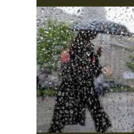
Латын арибиндеги “Чабуул”..
тарыхы жана редакторлору... 
“КАРА КЕМПИР”: ҮМҮТТ
Кыргызстандагы эң ири музы
Royal Central Park'ка 30 миң 
Фестиваль Symphony of Water
тысяч гостей
Жыргалбек КАСАБОЛОТОВ: “
тегерек столго атка минерле
болмок”