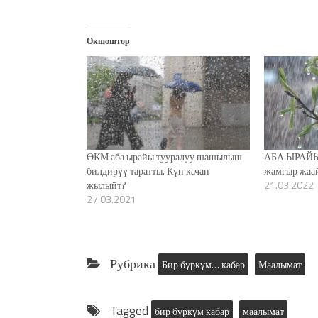
Окшоштор
ӨКМ аба ырайы тууралуу шашылыш
АБА ЫРАЙЫ:
билдирүү таратты. Күн качан
жамгыр жаа
жылыйт?
21.03.2022
27.03.2021
Рубрика
Бир бүркүм… кабар
Маалымат
Tagged
бир бүркүм кабар
маалымат