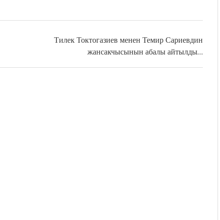
Тилек Токтогазиев менен Темир Сариевдин
жансакчысынын абалы айтылды…