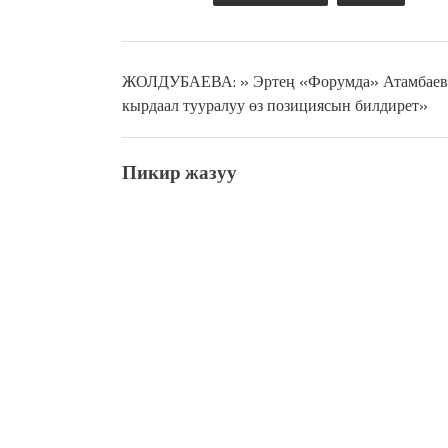
ЖОЛДУБАЕВА: » Эртең «Форумда» Атамбаев
кырдаал тууралуу өз позициясын билдирет»
Пикир жазуу