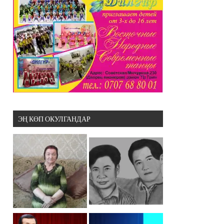
ЭҢ КӨП ОКУЛГАНДАР