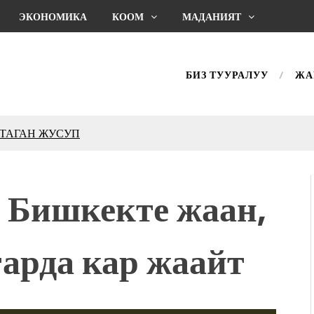
ЭКОНОМИКА
КООМ
МАДАНИЯТ
БИЗ ТУУРАЛУУ
ЖА
КТАГАН ЖУСУП
впечатляющим шоу
l Central Park
Бишкекте жаан,
ахмат союзунун
ым сыймык жана чоң
арда кар жаайт
дой адабият алпы чыгыш
журнал сөзсүз керек!”
холог Мээрим Мураталиева
(Дарек. Видео)