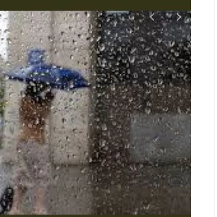
. “Ала-Тоо” журналынын
(Тизме. Видео)
ҮН ТҮБӨЛҮК СИМВОЛУ
калуу фонтанды көрүү үчүн
адам чогулду
 & Light собрал более 20
Уңгужол” темадагы
р дагы катышса жакшы