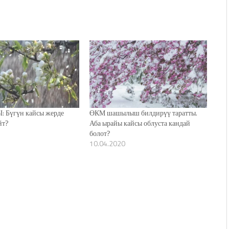
 Бүгүн кайсы жерде
ӨКМ шашылыш билдирүү таратты.
йт?
Аба ырайы кайсы облуста кандай
болот?
10.04.2020