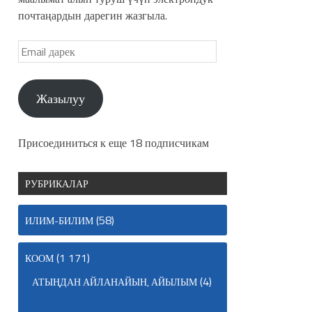
почтаңардын дарегин жазгыла.
Жазылуу
Присоединиться к еще 18 подписчикам
РУБРИКАЛАР
(58)
ИЛИМ-БИЛИМ
(1 171)
КООМ
(4)
АТЫҢДАН АЙЛАНАЙЫН, АЙЫЛЫМ