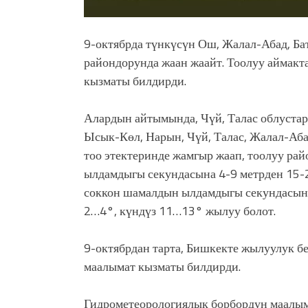
9-октябрда түнкүсүн Ош, Жалал-Абад, Ба
райондорунда жаан жаайт. Тоолуу аймакта
кызматы билдирди.
Алардын айтымында, Чүй, Талас облустар
Ысык-Көл, Нарын, Чүй, Талас, Жалал-Аба
тоо этектеринде жамгыр жаап, тоолуу ра
ылдамдыгы секундасына 4-9 метрден 15-2
соккон шамалдын ылдамдыгы секундасына 
2…4°, күндүз 11…13° жылуу болот.
9-октябрдан тарта, Бишкекте жылуулук 
маалымат кызматы билдирди.
Гидрометеорологиялык борбордун маалым