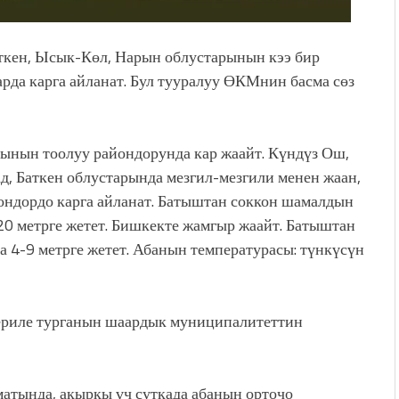
ткен, Ысык-Көл, Нарын облустарынын кээ бир
рда карга айланат. Бул тууралуу ӨКМнин басма сөз
ынын тоолуу райондорунда кар жаайт. Күндүз Ош,
д, Баткен облустарында мезгил-мезгили менен жаан,
йондордо карга айланат. Батыштан соккон шамалдын
0 метрге жетет. Бишкекте жамгыр жаайт. Батыштан
4-9 метрге жетет. Абанын температурасы: түнкүсүн
бериле турганын шаардык муниципалитеттин
атында, акыркы үч суткада абанын орточо