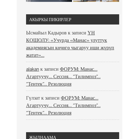
АКЫРКЫ ПИКИРЛЕР
Ысмайыл Кадыров
к записи
ҮН
КОШОЛУ: «Учурда «Манас» улуттук
академиясын көчөгө чыгаруу иши жүрүп
жатат»…
alakan
к записи
ФОРУМ: Манас…
Агартуучу… Сессия… “Тилимпоз”…
“Тентек”… Резолюция
Гүлзат
к записи
ФОРУМ: Манас…
Агартуучу… Сессия… “Тилимпоз”…
“Тентек”… Резолюция
ЖЫЛНААМА