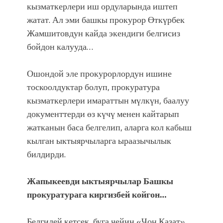
фонтанды көрүү үчүн Royal Central
кызматкерлери иш ордуларында иштеп
Park'ка 30 миң адам чогулду
жатат. Ал эми башкы прокурор Өткүрбек
Жамшитовдун кайда экендиги белгисиз
бойдон калууда…
Ошондой эле прокурорлордун ишине
тоскоолдуктар болуп, прокуратура
кызматкерлери имараттын мүлкүн, баалуу
документтерди өз күчү менен кайтарып
жатканын баса белгелип, аларга кол кабыш
кылган ыктыярчыларга ыраазычылык
билдирди.
Жапыкеевди ыктыярчылар Башкы
прокуратурага киргизбей койгон…
Белгилей кетсек, буга чейин «Чоң Казат»