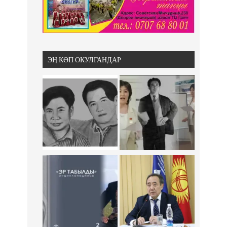
ЭҢ КӨП ОКУЛГАНДАР