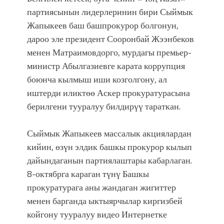
партиясынын лидерлеринин бири Сыймык
Жапыкеев баш башпрокурор болгонун,
дароо эле президент Сооронбай Жээнбеков
менен Матраимовдорго, мурдагы премьер-
министр Абылгазиевге карата коррупция
боюнча кылмыш иши козголгону, ал
иштерди иликтөө Аскер прокуратурасына
берилгени тууралуу билдирүү тараткан.
Сыймык Жапыкеев массалык акциялардан
кийин, өзүн элдик башкы прокурор кылып
дайындаганын партиялаштары кабарлаган.
8-октябрга караган түнү Башкы
прокуратурага аны жандаган жигиттер
менен барганда ыктыярчылар киргизбей
койгону тууралуу видео Интернетке