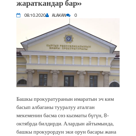
жараткандар бар»
впечатляющим шоу музыкальных
фонтанов в Royal Central Park
08.10.2020
ALAKAN
0
Аида САЛЯНОВА: "Кыргыз шахмат
союзунун президенти болуп
шайланышым сыймык жана чоң
жоопкерчилик!"
Садыр ЖАПАРОВ: “Айтматовдой
адабият алпы чыгыш үчүн, улуу көч
уланышы үчүн журнал сөзсүз керек!”
“Китепкана түнγ-2026”: Психолог
Мээрим Мураталиева менен
жолугушууга келиңиз! (Дарек. Видео)
Латын арибиндеги “Чабуул”... “Ала-
Башкы прокуратуранын имаратын эч ким
Тоо” журналынын тарыхы жана
басып албаганы тууралуу аталган
редакторлору... (Тизме. Видео)
мекеменин басма сөз кызматы бүгүн, 8-
“КАРА КЕМПИР”: ҮМҮТТҮН
ТҮБӨЛҮК СИМВОЛУ
октябрда билдирди. Алардын айтымында,
Кыргызстандагы эң ири музыкалуу
башкы прокурордун эки орун басары жана