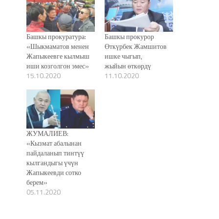
Башкы прокуратура:
Башкы прокурор
«Шыкмаматов менен
Өткүрбек Жамшитов
Жапыкеевге кылмыш
ишке чыгып,
иши козголгон эмес»
жыйын өткөрдү
15.10.2020
11.10.2020
ЖУМАЛИЕВ:
«Кызмат абалынан
пайдаланып тинтүү
кылгандыгы үчүн
Жапыкеевди сотко
берем»
05.11.2020