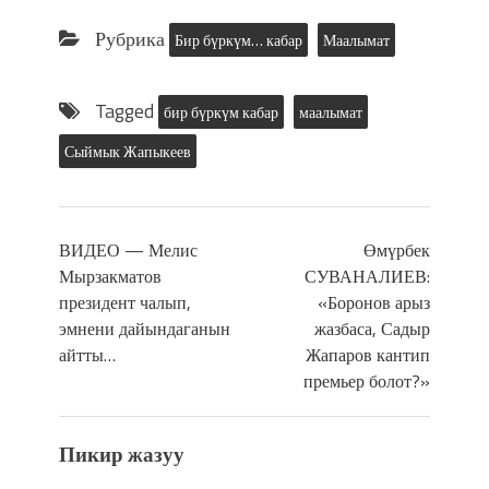
Рубрика
Бир бүркүм… кабар
Маалымат
Tagged
бир бүркүм кабар
маалымат
Сыймык Жапыкеев
ВИДЕО — Мелис
Өмүрбек
Мырзакматов
СУВАНАЛИЕВ:
президент чалып,
«Боронов арыз
эмнени дайындаганын
жазбаса, Садыр
айтты…
Жапаров кантип
премьер болот?»
Пикир жазуу