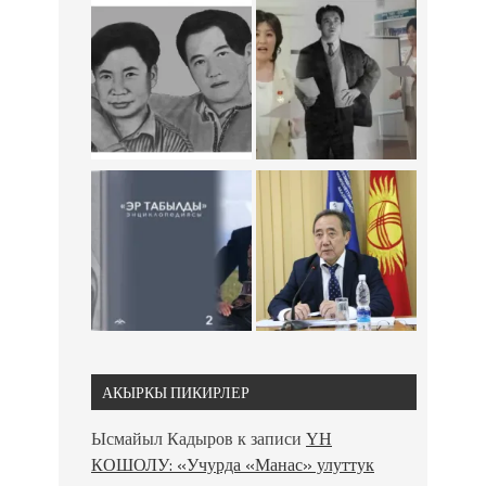
АКЫРКЫ ПИКИРЛЕР
Ысмайыл Кадыров
к записи
ҮН
КОШОЛУ: «Учурда «Манас» улуттук