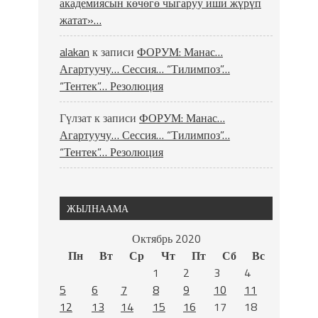
академиясын көчөгө чыгаруу иши жүрүп
жатат»…
alakan
к записи
ФОРУМ: Манас…
Агартуучу… Сессия… “Тилимпоз”…
“Тентек”… Резолюция
Гүлзат
к записи
ФОРУМ: Манас…
Агартуучу… Сессия… “Тилимпоз”…
“Тентек”… Резолюция
ЖЫЛНААМА
Октябрь 2020
Пн
Вт
Ср
Чт
Пт
Сб
Вс
1
2
3
4
5
6
7
8
9
10
11
12
13
14
15
16
17
18