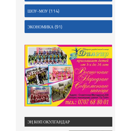
(114)
ШОУ-МОУ
(91)
ЭКОНОМИКА
ЭҢ КӨП ОКУЛГАНДАР