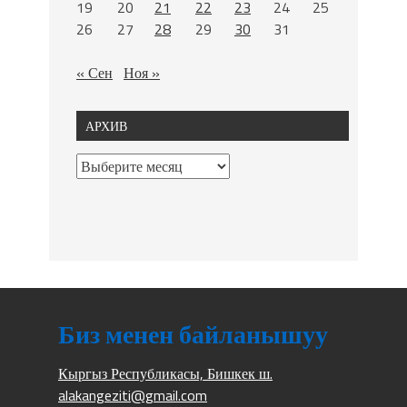
19
20
21
22
23
24
25
26
27
28
29
30
31
« Сен
Ноя »
АРХИВ
Биз менен байланышуу
Кыргыз Республикасы, Бишкек ш.
alakangeziti@gmail.com