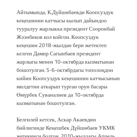
болмок”
Айтымында, К.Дүйшөбаевди Коопсуздук
кеңешинин катчысы кылып дайындоо
тууралуу жарлыкка президент Сооронбай
Жээнбеков кол койгон. Коопсуздук
кеңешин 2018-жылдан бери жетектеп
келген Дамир Сагынбаев президент
жарлыгы менен 10-октябрда кызматынан
бошотулган. 5-6-октябрдагы тополоңдон
кийин Коопсуздук кеңешинин катчысынын
милдетин аткарып турган орун басары
Өмүрбек Суваналиев да 10-октябрда
кызматынан бошотулган.
Белгилей кетсек, Аскар Акаевдин
бийлигинде Кеңешбек Дүйшөбаев УКМК
жетекчиси болгон. 2010-жылдагы Апрель