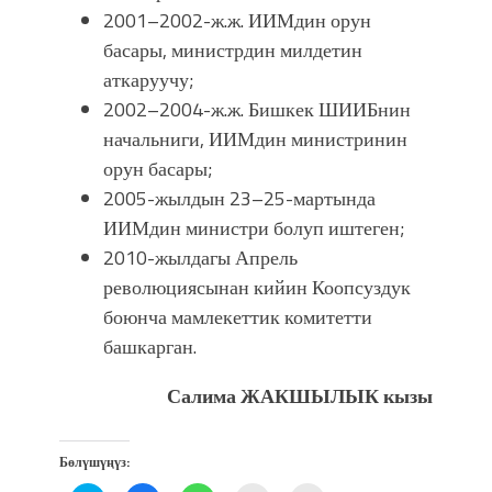
2001–2002-ж.ж. ИИМдин орун
басары, министрдин милдетин
аткаруучу;
2002–2004-ж.ж. Бишкек ШИИБнин
начальниги, ИИМдин министринин
орун басары;
2005-жылдын 23–25-мартында
ИИМдин министри болуп иштеген;
2010-жылдагы Апрель
революциясынан кийин Коопсуздук
боюнча мамлекеттик комитетти
башкарган.
Салима ЖАКШЫЛЫК кызы
Бөлүшүңүз: