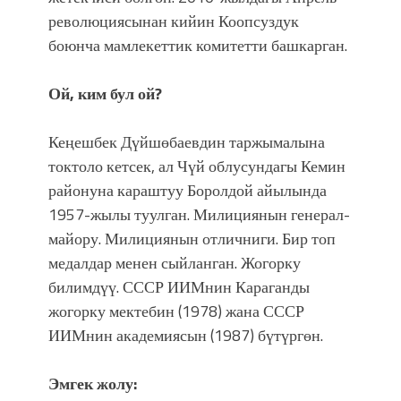
революциясынан кийин Коопсуздук
боюнча мамлекеттик комитетти башкарган.
Ой, ким бул ой?
Кеңешбек Дүйшөбаевдин таржымалына
токтоло кетсек, ал Чүй облусундагы Кемин
районуна караштуу Боролдой айылында
1957-жылы туулган. Милициянын генерал-
майору. Милициянын отличниги. Бир топ
медалдар менен сыйланган. Жогорку
билимдүү. СССР ИИМнин Караганды
жогорку мектебин (1978) жана СССР
ИИМнин академиясын (1987) бүтүргөн.
Эмгек жолу: