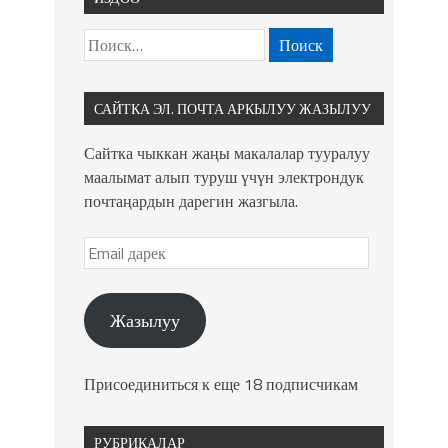
САЙТКА ЭЛ. ПОЧТА АРКЫЛУУ ЖАЗЫЛУУ
Сайтка чыккан жаңы макалалар тууралуу
маалымат алып туруш үчүн электрондук
почтаңардын дарегин жазгыла.
Жазылуу
Присоединиться к еще 18 подписчикам
РУБРИКАЛАР