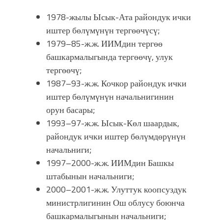
1978-жылы Ысык-Ата райондук ички
иштер бөлүмүнүн тергөөчүсү;
1979–85-ж.ж. ИИМдин тергөө
башкармалыгында тергөөчү, улук
тергөөчү;
1987–93-ж.ж. Кочкор райондук ички
иштер бөлүмүнүн начальнигинин
орун басары;
1993–97-ж.ж. Ысык-Көл шаардык,
райондук ички иштер бөлүмдөрүнүн
начальниги;
1997–2000-ж.ж. ИИМдин Башкы
штабынын начальниги;
2000–2001-ж.ж. Улуттук коопсуздук
министрлигинин Ош облусу боюнча
башкармалыгынын начальниги;