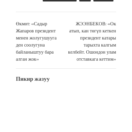
Өкмөт: «Садыр
ЖЭЭНБЕКОВ: «Ок
Жапаров президент
атып, кан төгүп кеткен
менен жолугушууга
президент катары
ден соолугуна
тарыхта калгым
байланыштуу бара
келбейт. Ошондон улам
алган жок»
отставкага кеттим»
Пикир жазуу