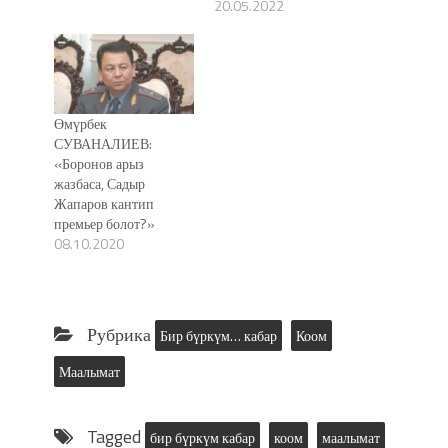
20.05.2022
Өмүрбек
СУВАНАЛИЕВ:
«Боронов арыз
жазбаса, Садыр
Жапаров кантип
премьер болот?»
08.10.2020
Рубрика
Бир бүркүм… кабар
Коом
Маалымат
Tagged
бир бүркүм кабар
коом
маалымат