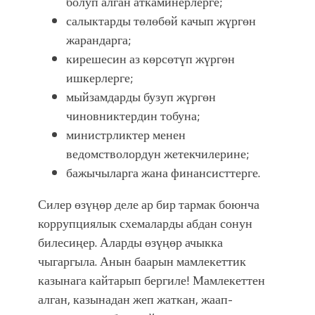
болуп алган аткаминерлерге;
салыктарды төлөбөй качып жүргөн
жарандарга;
кирешесин аз көрсөтүп жүргөн
ишкерлерге;
мыйзамдарды бузуп жүргөн
чиновниктердин тобуна;
министрликтер менен
ведомстволордун жетекчилерине;
бажычыларга жана финансисттерге.
Силер өзүңөр деле ар бир тармак боюнча
коррупциялык схемаларды абдан сонун
билесиңер. Аларды өзүңөр ачыкка
чыгаргыла. Анын баарын мамлекеттик
казынага кайтарып бергиле! Мамлекеттен
алган, казынадан жеп жаткан, жаап-