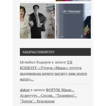
АКЫРКЫ ПИКИРЛЕР
Ысмайыл Кадыров
к записи
ҮН
КОШОЛУ: «Учурда «Манас» улуттук
академиясын көчөгө чыгаруу иши жүрүп
жатат»…
alakan
к записи
ФОРУМ: Манас…
Агартуучу… Сессия… “Тилимпоз”…
“Тентек”… Резолюция