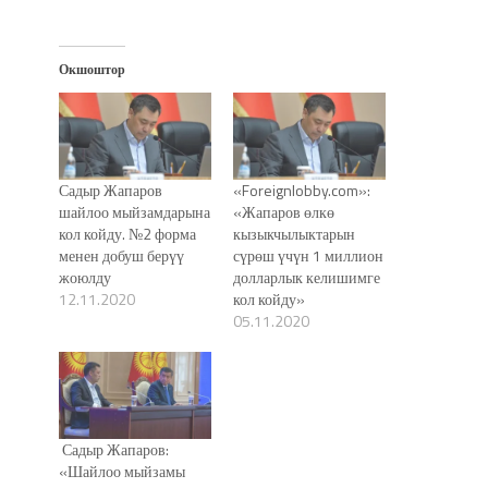
Окшоштор
Садыр Жапаров
«Foreignlobby.com»:
шайлоо мыйзамдарына
«Жапаров өлкө
кол койду. №2 форма
кызыкчылыктарын
менен добуш берүү
сүрөш үчүн 1 миллион
жоюлду
долларлык келишимге
12.11.2020
кол койду»
05.11.2020
Садыр Жапаров:
«Шайлоо мыйзамы