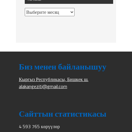
Биз менен байланышуу
Кыргыз Республикасы, Бишкек ш.
alakangeziti@gmail.com
Сайттын статистикасы
4 593 765 көрүүлөр