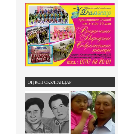
ЭҢ КӨП ОКУЛГАНДАР