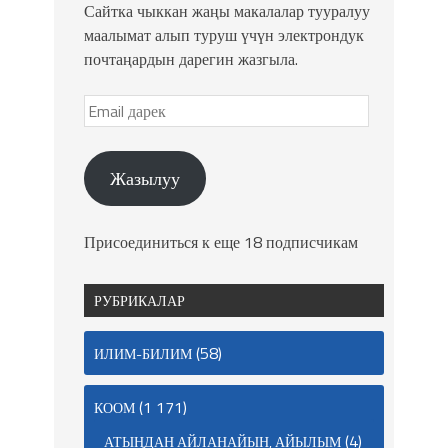
Сайтка чыккан жаңы макалалар тууралуу
маалымат алып туруш үчүн электрондук
почтаңардын дарегин жазгыла.
Жазылуу
Присоединиться к еще 18 подписчикам
РУБРИКАЛАР
(58)
ИЛИМ-БИЛИМ
(1 171)
КООМ
(4)
АТЫҢДАН АЙЛАНАЙЫН, АЙЫЛЫМ