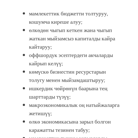
мамлекеттик бюджетти толтуруу,
кошумча киреше алуу;
өлкөдөн чыгып кеткен жана чыгып
жаткан мыйзамсыз капиталды кайра
кайтаруу;
оффшордук эсептердеги акчаларды
кайрып келүү;
көмүскө бизнестин ресурстарын
толугу менен мыйзамдаштыруу;
ишкердик чөйрөнүн баарына тең
шарттарды түзүү;
макроэкономикалык оң натыйжаларга
жетишүү;
өлкө экономикасына зарыл болгон
каражатты тезинен табуу;