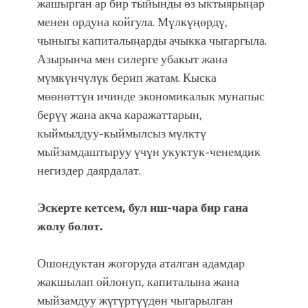
жашырган ар бир тыйынды өз ыктыярыңар
менен ордуна койгула. Мүлкүңөрдү,
чыныгы капиталыңарды ачыкка чыгаргыла.
Азырынча мен силерге убакыт жана
мүмкүнчүлүк берип жатам. Кыска
мөөнөттүн ичинде экономикалык мунапыс
берүү жана акча каражаттарын,
кыймылдуу-кыймылсыз мүлктү
мыйзамдаштыруу үчүн укуктук-ченемдик
негиздер даярдалат.
Эскерте кетсем, бул иш-чара бир гана
жолу болот.
Ошондуктан жогоруда аталган адамдар
жакшылап ойлонуп, капиталына жана
мыйзамдуу жүгүртүүдөн чыгарылган