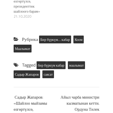
өзгөртүлсө,
президенттик
шайлоого барам»
21.10.2020
Рубрика
Бир бүркүм… кабар
Коом
Маалымат
Tagged
бир бүркүм кабар
маалымат
Садыр Жапаров
саясат
Садыр Жапаров:
Айыл чарба министри
«Шайлоо мыйзамы
кызматынан кетти.
өзгөртүлсө,
Ордуна Тилек