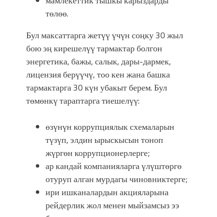
мамлекеттик тышкы карыздарды
төлөө.
Бул максаттарга жетүү үчүн соңку 30 жыл
бою эң кирешелүү тармактар болгон
энергетика, бажы, салык, дары-дармек,
лицензия берүүчү, тоо кен жана башка
тармактарга 30 күн убакыт берем. Бул
төмөнкү тараптарга тиешелүү:
өзүнүн коррупциялык схемаларын
түзүп, элдин ырыскысын тоноп
жүргөн коррупционерлерге;
ар кандай компанияларга үлүштөргө
отуруп алган мурдагы чиновниктерге;
ири ишканалардын акцияларына
рейдерлик жол менен мыйзамсыз ээ