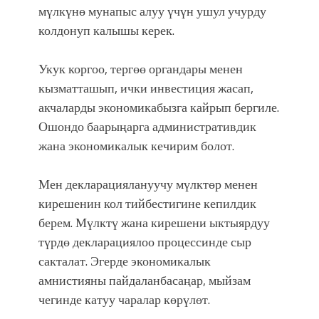
мүлкүнө мунапыс алуу үчүн ушул учурду
колдонуп калышы керек.
Укук коргоо, тергөө органдары менен
кызматташып, ички инвестиция жасап,
акчаларды экономикабызга кайрып бергиле.
Ошондо баарыңарга административдик
жана экономикалык кечирим болот.
Мен декларациялануучу мүлктөр менен
кирешенин кол тийбестигине кепилдик
берем. Мүлктү жана кирешени ыктыярдуу
түрдө декларациялоо процессинде сыр
сакталат. Эгерде экономикалык
амнистияны пайдаланбасаңар, мыйзам
чегинде катуу чаралар көрүлөт.