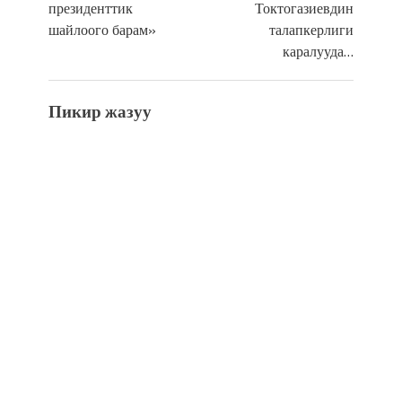
президенттик
Токтогазиевдин
шайлоого барам»
талапкерлиги
каралууда…
Пикир жазуу