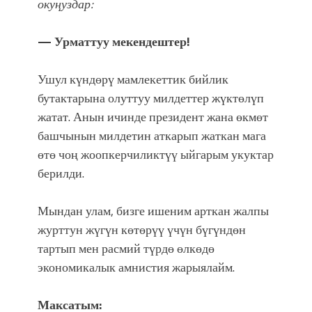
фонтанды көрүү үчүн Royal Central
окуңуздар:
Park'ка 30 миң адам чогулду
— Урматтуу мекендештер!
Ушул күндөрү мамлекеттик бийлик
бутактарына олуттуу милдеттер жүктөлүп
жатат. Анын ичинде президент жана өкмөт
башчынын милдетин аткарып жаткан мага
өтө чоң жоопкерчиликтүү ыйгарым укуктар
берилди.
Мындан улам, бизге ишеним арткан жалпы
журттун жүгүн көтөрүү үчүн бүгүндөн
тартып мен расмий түрдө өлкөдө
экономикалык амнистия жарыялайм.
Максатым: