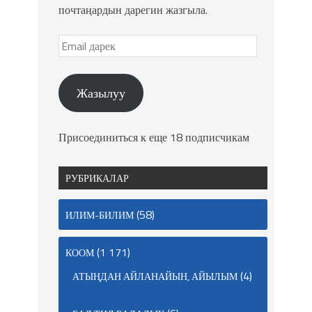
почтаңардын дарегин жазгыла.
Жазылуу
Присоединиться к еще 18 подписчикам
РУБРИКАЛАР
(58)
ИЛИМ-БИЛИМ
(1 171)
КООМ
(4)
АТЫҢДАН АЙЛАНАЙЫН, АЙЫЛЫМ