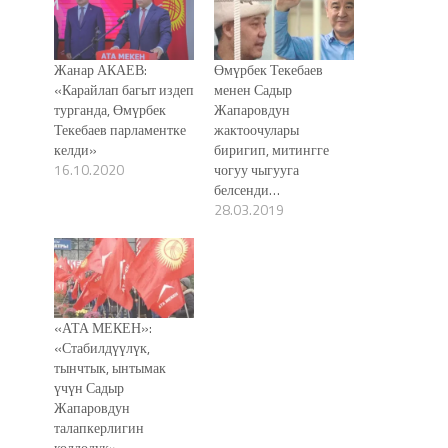
Жанар АКАЕВ:
Өмүрбек Текебаев
«Карайлап багыт издеп
менен Садыр
турганда, Өмүрбек
Жапаровдун
Текебаев парламентке
жактоочулары
келди»
биригип, митингге
16.10.2020
чогуу чыгууга
белсенди…
28.03.2019
«АТА МЕКЕН»:
«Стабилдүүлүк,
тынчтык, ынтымак
үчүн Садыр
Жапаровдун
талапкерлигин
колдодук»