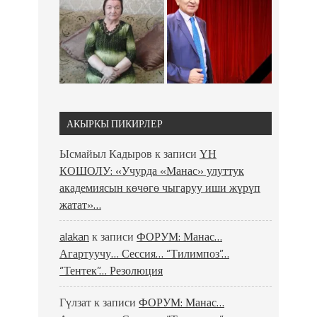
АКЫРКЫ ПИКИРЛЕР
Ысмайыл Кадыров
к записи
ҮН
КОШОЛУ: «Учурда «Манас» улуттук
академиясын көчөгө чыгаруу иши жүрүп
жатат»…
alakan
к записи
ФОРУМ: Манас…
Агартуучу… Сессия… “Тилимпоз”…
“Тентек”… Резолюция
Гүлзат
к записи
ФОРУМ: Манас…