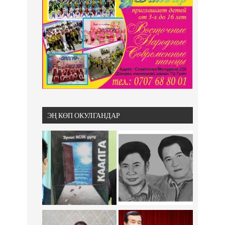
ЭҢ КӨП ОКУЛГАНДАР