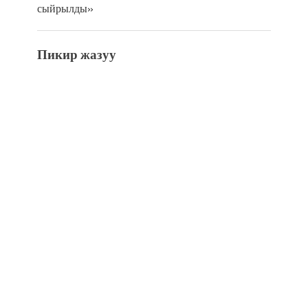
сыйрылды»
Пикир жазуу