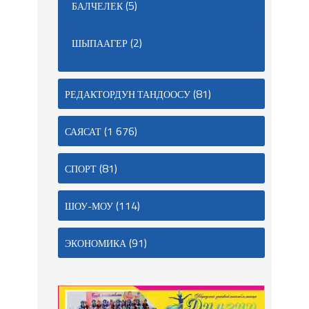
(5)
БАЛЧЕЛЕК
(2)
ШЫПААГЕР
(81)
РЕДАКТОРДУН ТАНДООСУ
(1 676)
САЯСАТ
(81)
СПОРТ
(114)
ШОУ-МОУ
(91)
ЭКОНОМИКА