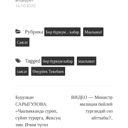
14.10.2020
Рубрика
Бир бүркүм… кабар
Маалымат
Саясат
Tagged
бир бүркүм кабар
маалымат
саясат
Өмүрбек Текебаев
Бурулкан
ВИДЕО — Министр
САРЫГУЛОВА:
милиция бийлей
«Чаалыкканда сүрөп,
тургандай сөз
сүйөп турарга, Жоксуң
айттыбы?..
эми. Ичим түгөл