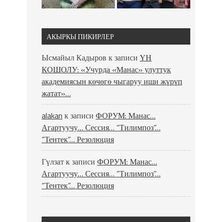
АКЫРКЫ ПИКИРЛЕР
Ысмайыл Кадыров
к записи
ҮН
КОШОЛУ: «Учурда «Манас» улуттук
академиясын көчөгө чыгаруу иши жүрүп
жатат»…
alakan
к записи
ФОРУМ: Манас…
Агартуучу… Сессия… “Тилимпоз”…
“Тентек”… Резолюция
Гүлзат
к записи
ФОРУМ: Манас…
Агартуучу… Сессия… “Тилимпоз”…
“Тентек”… Резолюция