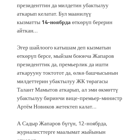
президенттин да милдетин убактылуу
аткарып келатат. Бул маанилүү
кызматты
14-ноябрда
өткөрүп берерин
айткан…
Эгер шайлоого катышам деп кызматын
өткөрүп берсе, мыйзам боюнча Жапаров
президенттик да, премьерлик да ишти
аткарууну токтотот да, өлкө башчысынын
милдеттерин убактылуу ЖК төрагасы
Талант Мамытов аткарып, ал эми өкмөттү
убактылуу биринчи вице-премьер-министр
Артём Новиков жетектеп калат…
А Садыр Жапаров бүгүн, 12-ноябрда,
журналисттерге маалымат жыйынын