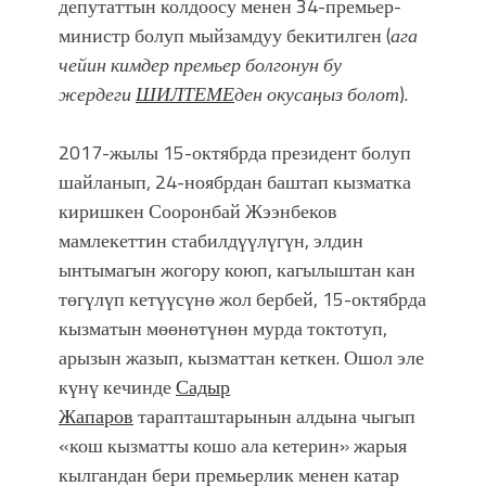
депутаттын колдоосу менен 34-премьер-
министр болуп мыйзамдуу бекитилген (
ага
чейин кимдер премьер болгонун бу
жердеги
ШИЛТЕМЕ
ден окусаӊыз болот
).
2017-жылы 15-октябрда президент болуп
шайланып, 24-ноябрдан баштап кызматка
киришкен Сооронбай Жээнбеков
мамлекеттин стабилдүүлүгүн, элдин
ынтымагын жогору коюп, кагылыштан кан
төгүлүп кетүүсүнө жол бербей, 15-октябрда
кызматын мөөнөтүнөн мурда токтотуп,
арызын жазып, кызматтан кеткен. Ошол эле
күнү кечинде
Садыр
Жапаров
тарапташтарынын алдына чыгып
«кош кызматты кошо ала кетерин» жарыя
кылгандан бери премьерлик менен катар