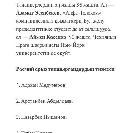
болмок”
Талапкерлердин эӊ жашы 36 жашта. Ал —
Азамат Эсенбеков,
«Алфа-Телеком»
компаниясынын кызматкери. Бул жолу
президенттикке студент да ат салышууда,
ал —
Аймен Касенов.
46 жашта, Чехиянын
Прага шаарындагы Нью-Йорк
университетинде окуйт.
Расмий арыз тапшыргандардын тизмеси:
1. Адахан Мадумаров,
2. Арстанбек Абдылдаев,
3. Назарбек Нышанов,
4. Кубан Чороев,