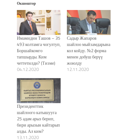
Окшоштор
Имамидин Ташов – 35
Садыр Жапаров
493 колтамга чогултуп,
шайлоо мыйзамдарына
Боршайкомго
кол койду. №2 форма
тапшырды. Ким
менен добуш берүү
четтетилди? (Тизме)
жоюлду
04.12.2020
12.11.2020
Президенттик
шайлоого катышууга
25 адам арыз берип,
бири арызын кайтарып
алды. Ал ким?
13.11.2020