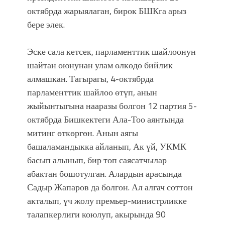
октябрда жарыялаган, бирок БШКга арыз
бере элек.
Эске сала кетсек, парламенттик шайлоонун
шайтан оюнунан улам өлкөдө
бийлик
алмашкан. Тагырагы, 4-октябрда
парламенттик шайлоо өтүп, анын
жыйынтыгына нааразы болгон 12 партия 5-
октябрда Бишкектеги Ала-Тоо аянтында
митинг өткөргөн. Анын аягы
башаламандыкка айланып, Ак үй, УКМК
басып алынып, бир топ саясатчылар
абактан бошотулган. Алардын арасында
Садыр Жапаров да болгон. Ал алгач соттон
акталып, үч жолу премьер-министрликке
талапкерлиги коюлуп, акырында 90