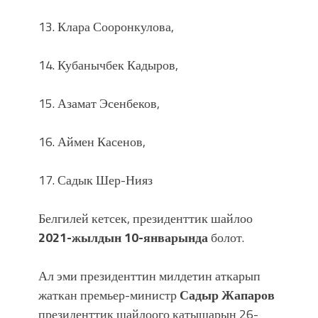
13. Клара Сооронкулова,
14. Кубанычбек Кадыров,
15. Азамат Эсенбеков,
16. Аймен Касенов,
17. Садык Шер-Нияз
Белгилей кетсек, президенттик шайлоо
2021-жылдын 10-январында
болот.
Ал эми президенттин милдетин аткарып
жаткан премьер-министр
Садыр Жапаров
президенттик шайлоого катышарын 26-