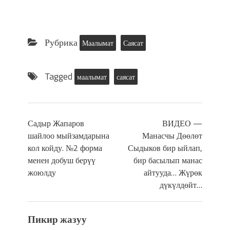
Рубрика
Маалымат
Саясат
Tagged
маалымат
саясат
Садыр Жапаров
ВИДЕО —
шайлоо мыйзамдарына
Манасчы Дөөлөт
кол койду. №2 форма
Сыдыков бир ыйлап,
менен добуш берүү
бир басылып манас
жоюлду
айтууда… Жүрөк
дүкүлдөйт…
Пикир жазуу