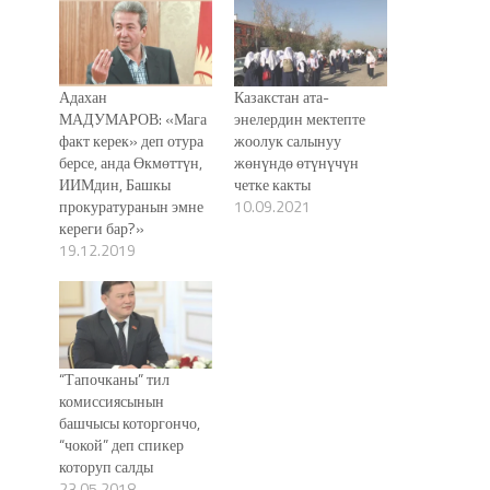
Адахан
Казакстан ата-
МАДУМАРОВ: «Мага
энелердин мектепте
факт керек» деп отура
жоолук салынуу
берсе, анда Өкмөттүн,
жөнүндө өтүнүчүн
ИИМдин, Башкы
четке какты
прокуратуранын эмне
10.09.2021
кереги бар?»
19.12.2019
“Тапочканы” тил
комиссиясынын
башчысы которгончо,
“чокой” деп спикер
которуп салды
23.05.2018