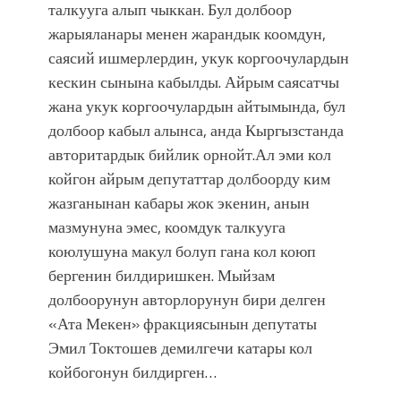
талкууга алып чыккан. Бул долбоор
жарыяланары менен жарандык коомдун,
саясий ишмерлердин, укук коргоочулардын
кескин сынына кабылды. Айрым саясатчы
жана укук коргоочулардын айтымында, бул
долбоор кабыл алынса, анда Кыргызстанда
авторитардык бийлик орнойт.Ал эми кол
койгон айрым депутаттар долбоорду ким
жазганынан кабары жок экенин, анын
мазмунуна эмес, коомдук талкууга
коюлушуна макул болуп гана кол коюп
бергенин билдиришкен. Мыйзам
долбоорунун авторлорунун бири делген
«Ата Мекен» фракциясынын депутаты
Эмил Токтошев демилгечи катары кол
койбогонун билдирген…