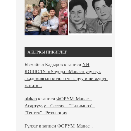
АКЫРКЫ ПИКИРЛЕР
Ысмайыл Кадыров
к записи
ҮН
КОШОЛУ: «Учурда «Манас» улуттук
академиясын көчөгө чыгаруу иши жүрүп
жатат»…
alakan
к записи
ФОРУМ: Манас…
Агартуучу… Сессия… “Тилимпоз”…
“Тентек”… Резолюция
Гүлзат
к записи
ФОРУМ: Манас…