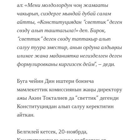
атка минерлер дагы катышса жакшы
ал: «
Мени молдолордун чоң жамааты
болмок”
чакырып, сиздерге мындай дубай салам
айтты, «Конституциядан “светтик” деген
сөздү алып таштагыла!» деп. Бирок,
“светтик” деген сөздү таптакыр алып
салуу туура эместир, анын ордуна алдыңкы
илимге жана маданиятка негизделген деген
формулировканы киргизсек дейм
”, – деди.
Буга чейин Дин иштери боюнча
мамлекеттик комиссиянын жаңы директору
ажы Акин Токталиев да “светтик” дегенди
Конституциядан алып салуу керектигин
айткан.
Белгилей кетсек, 20-ноябрда,
Конституциянын жаӊы долбоорун ар