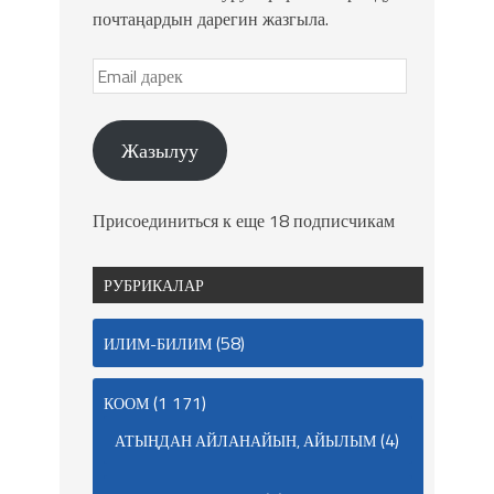
почтаңардын дарегин жазгыла.
Жазылуу
Присоединиться к еще 18 подписчикам
РУБРИКАЛАР
(58)
ИЛИМ-БИЛИМ
(1 171)
КООМ
(4)
АТЫҢДАН АЙЛАНАЙЫН, АЙЫЛЫМ