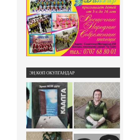
ЭҢ КӨП ОКУЛГАНДАР