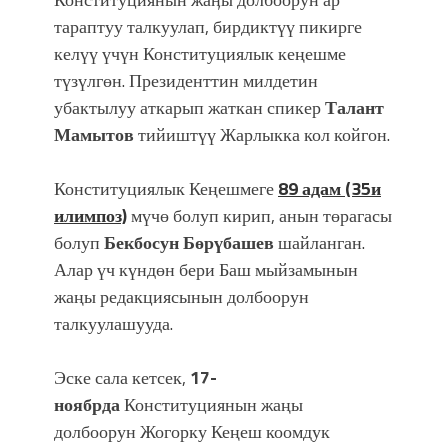
тараптуу талкуулап, бирдиктүү пикирге
келүү үчүн Конституциялык кеңешме
түзүлгөн.
Президенттин милдетин
убактылуу аткарып жаткан спикер
Талант
Мамытов
тийиштүү Жарлыкка кол койгон.
Конституциялык Кеңешмеге
89 адам (35и
илимпоз)
мүчө болуп кирип, анын төрагасы
болуп
Бекбосун Бөрүбашев
шайланган.
Алар үч күндөн бери Баш мыйзамынын
жаңы редакциясынын долбоорун
талкуулашууда.
Эске сала кетсек,
17-
ноябрда
Конституциянын жаңы
долбоорун Жогорку Кеңеш коомдук