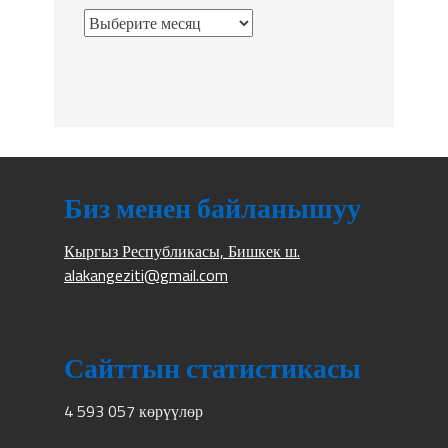
Биз менен байланышуу
Кыргыз Республикасы, Бишкек ш.
alakangeziti@gmail.com
Сайттын статистикасы
4 593 057 көрүүлөр