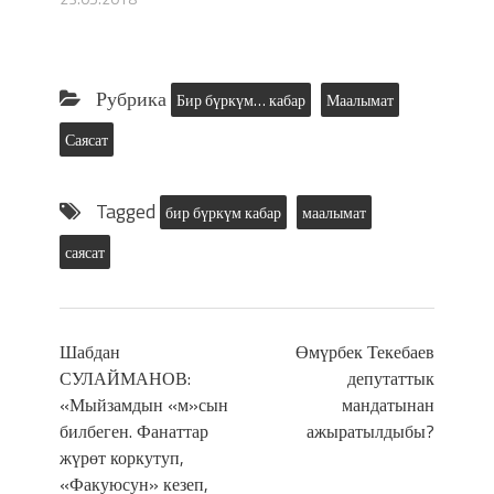
Рубрика
Бир бүркүм… кабар
Маалымат
Саясат
Tagged
бир бүркүм кабар
маалымат
саясат
Шабдан
Өмүрбек Текебаев
СУЛАЙМАНОВ:
депутаттык
«Мыйзамдын «м»сын
мандатынан
билбеген. Фанаттар
ажыратылдыбы?
жүрөт коркутуп,
«Факуюсун» кезеп,