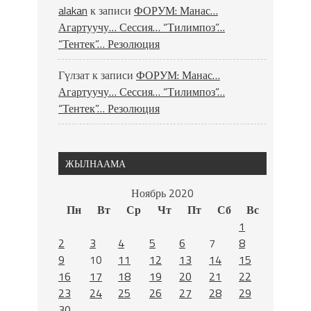
alakan
к записи
ФОРУМ: Манас…
Агартуучу… Сессия… “Тилимпоз”…
“Тентек”… Резолюция
Гүлзат
к записи
ФОРУМ: Манас…
Агартуучу… Сессия… “Тилимпоз”…
“Тентек”… Резолюция
ЖЫЛНААМА
Ноябрь 2020
Пн
Вт
Ср
Чт
Пт
Сб
Вс
1
2
3
4
5
6
7
8
9
10
11
12
13
14
15
16
17
18
19
20
21
22
23
24
25
26
27
28
29
30