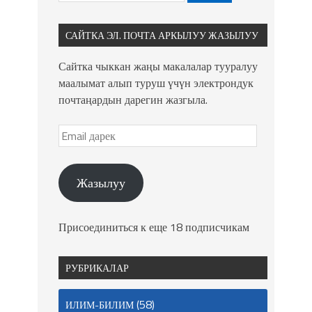
САЙТКА ЭЛ. ПОЧТА АРКЫЛУУ ЖАЗЫЛУУ
Сайтка чыккан жаңы макалалар тууралуу
маалымат алып туруш үчүн электрондук
почтаңардын дарегин жазгыла.
Жазылуу
Присоединиться к еще 18 подписчикам
РУБРИКАЛАР
(58)
ИЛИМ-БИЛИМ