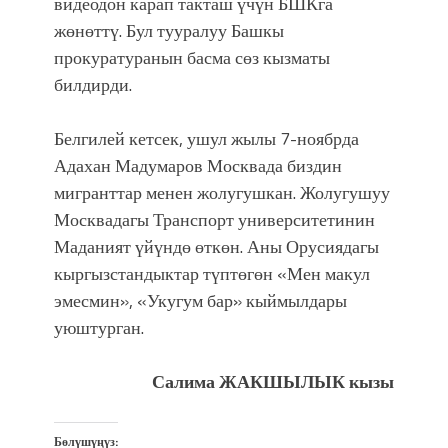
атка минерлер дагы катышса жакшы
видеодон карап такташ үчүн БШКга
болмок”
жөнөттү. Бул тууралуу Башкы
прокуратуранын басма сөз кызматы
билдирди.
Белгилей кетсек, ушул жылы 7-ноябрда
Адахан Мадумаров Москвада биздин
мигранттар менен жолугушкан. Жолугушуу
Москвадагы Транспорт университетинин
Маданият үйүндө өткөн. Аны Орусиядагы
кыргызстандыктар түптөгөн «Мен макул
эмесмин», «Укугум бар» кыймылдары
уюштурган.
Салима ЖАКШЫЛЫК кызы
Бөлүшүңүз: