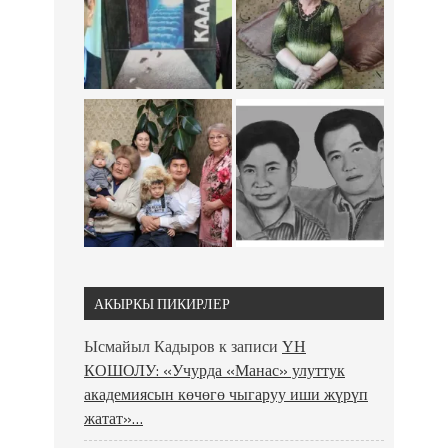
АКЫРКЫ ПИКИРЛЕР
Ысмайыл Кадыров
к записи
ҮН
КОШОЛУ: «Учурда «Манас» улуттук
академиясын көчөгө чыгаруу иши жүрүп
жатат»…