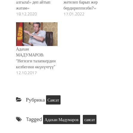
алгыла!» деп айтып
жетелеп барып жер
жатам»
бердириппизби?»
18.12.2020
17.01.2022
Адахан
МАДУМАРОВ:
“Негизги талапкердин
келбегени өкүнүчтүү”
12.10.2017
Рубрика
Саясат
Tagged
Адахан Мадумаров
саясат