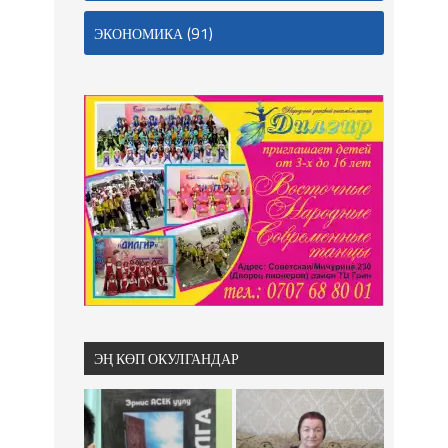
(91)
ЭКОНОМИКА
ЭҢ КӨП ОКУЛГАНДАР