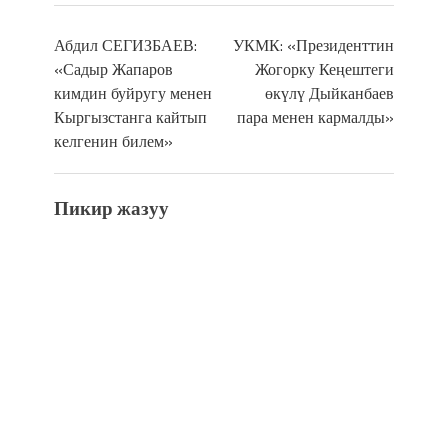
Абдил СЕГИЗБАЕВ:
УКМК: «Президенттин
«Садыр Жапаров
Жогорку Кеңештеги
кимдин буйругу менен
өкүлү Дыйканбаев
Кыргызстанга кайтып
пара менен кармалды»
келгенин билем»
Пикир жазуу