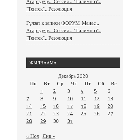
Агартуучу… Сессия… “Тилимпоз”…
“Тентек”… Резолюция
Гүлзат
к записи
ФОРУМ: Манас…
Агартуучу… Сессия… “Тилимпоз”…
“Тентек”… Резолюция
ЖЫЛНААМА
Декабрь 2020
Пн
Вт
Ср
Чт
Пт
Сб
Вс
1
2
3
4
5
6
7
8
9
10
11
12
13
14
15
16
17
18
19
20
21
22
23
24
25
26
27
28
29
30
31
« Ноя
Янв »