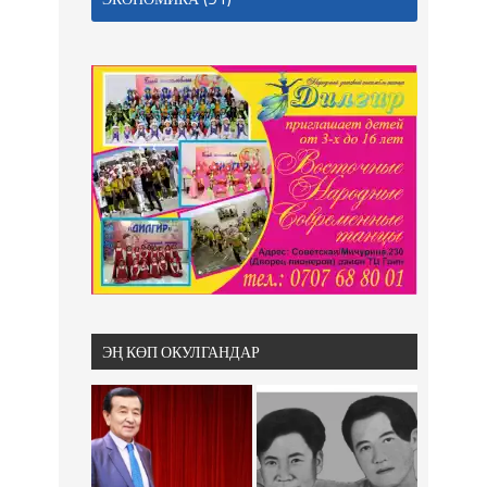
ЭҢ КӨП ОКУЛГАНДАР