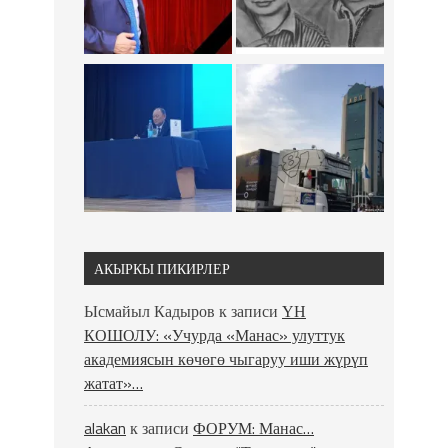
АКЫРКЫ ПИКИРЛЕР
Ысмайыл Кадыров
к записи
ҮН
КОШОЛУ: «Учурда «Манас» улуттук
академиясын көчөгө чыгаруу иши жүрүп
жатат»…
alakan
к записи
ФОРУМ: Манас…