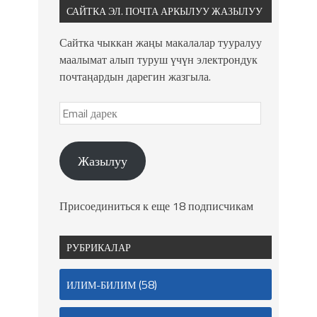
САЙТКА ЭЛ. ПОЧТА АРКЫЛУУ ЖАЗЫЛУУ
Сайтка чыккан жаңы макалалар тууралуу
маалымат алып туруш үчүн электрондук
почтаңардын дарегин жазгыла.
Жазылуу
Присоединиться к еще 18 подписчикам
РУБРИКАЛАР
(58)
ИЛИМ-БИЛИМ