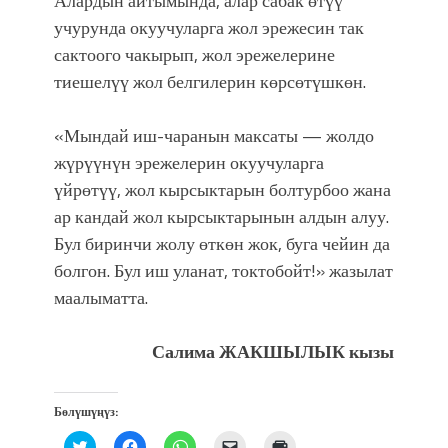
Алардын айтымында, алар сабак өтүү
атка минерлер дагы катышса жакшы
учурунда окуучуларга жол эрежесин так
болмок”
сактоого чакырып, жол эрежелерине
тиешелүү жол белгилерин көрсөтүшкөн.
«Мындай иш-чаранын максаты — жолдо
жүрүүнүн эрежелерин окуучуларга
үйрөтүү, жол кырсыктарын болтурбоо жана
ар кандай жол кырсыктарынын алдын алуу.
Бул биринчи жолу өткөн жок, буга чейин да
болгон. Бул иш уланат, токтобойт!» жазылат
маалыматта.
Салима ЖАКШЫЛЫК кызы
Бөлүшүңүз:
Нажмите,
Нажмите,
Нажмите,
Послать
Нажмите