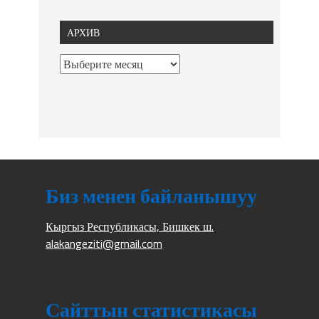
АРХИВ
Биз менен байланышуу
Кыргыз Республикасы, Бишкек ш.
alakangeziti@gmail.com
Сайттын статистикасы