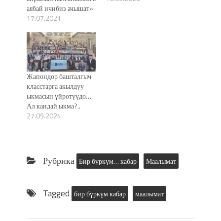
аябай ичибиз ачышат»
17.07.2021
Жапондор башталгыч
класстарга акылдуу
ыкмасын үйрөтүүдө…
Ал кандай ыкма?..
27.09.2024
Рубрика
Бир бүркүм… кабар
Маалымат
Tagged
бир бүркүм кабар
маалымат