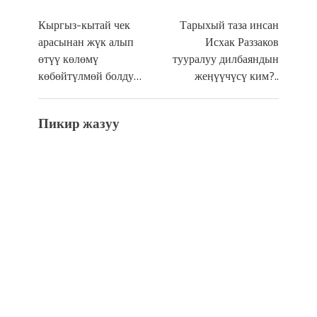
Кыргыз-кытай чек
Тарыхый таза инсан
арасынан жүк алып
Исхак Раззаков
өтүү көлөмү
тууралуу дилбаяндын
көбөйтүлмөй болду…
жеӊүүчүсү ким?..
Пикир жазуу