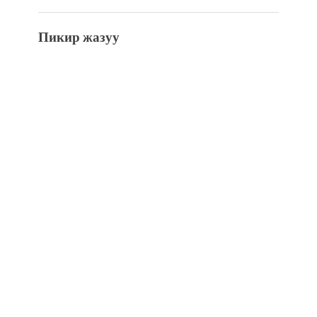
Пикир жазуу