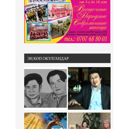
ЭҢ КӨП ОКУЛГАНДАР