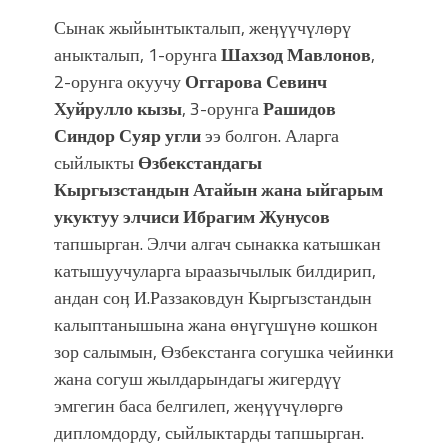
Сынак жыйынтыкталып, жеӊүүчүлөрү
аныкталып, 1-орунга
Шахзод Мавлонов
,
2-орунга окуучу
Оггарова Севинч
Хуйрулло кызы
, 3-орунга
Рашидов
Синдор Суяр угли
ээ болгон. Аларга
сыйлыкты
Өзбекстандагы
Кыргызстандын Атайын жана ыйгарым
укуктуу элчиси Ибрагим Жунусов
тапшырган. Элчи алгач сынакка катышкан
катышуучуларга ыраазычылык билдирип,
андан соӊ И.Раззаковдун Кыргызстандын
калыптанышына жана өнүгүшүнө кошкон
зор салымын, Өзбекстанга согушка чейинки
жана согуш жылдарындагы жигердүү
эмгегин баса белгилеп, жеӊүүчүлөргө
дипломдорду, сыйлыктарды тапшырган.