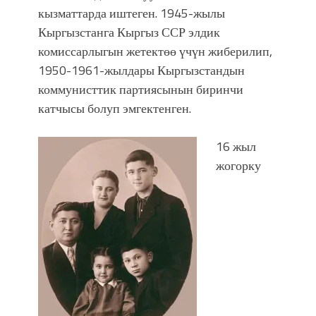
кызматтарда иштеген. 1945-жылы
Кыргызстанга Кыргыз ССР элдик
комиссарлыгын жетектөө үчүн жиберилип,
1950-1961-жылдары Кыргызстандын
коммунисттик партиясынын биринчи
катчысы болуп эмгектенген.
16 жыл
жогорку