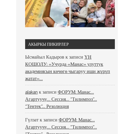
АКЫРКЫ ПИКИРЛЕР
Ысмайыл Кадыров
к записи
ҮН
КОШОЛУ: «Учурда «Манас» улуттук
академиясын көчөгө чыгаруу иши жүрүп
жатат»…
alakan
к записи
ФОРУМ: Манас…
Агартуучу… Сессия… “Тилимпоз”…
“Тентек”… Резолюция
Гүлзат
к записи
ФОРУМ: Манас…
Агартуучу… Сессия… “Тилимпоз”…
“Тентек”… Резолюция