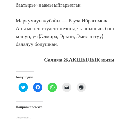
баатыры» наамы ыйгарылган.
Маркумдун жубайы — Рауза Ибрагимова.
Аны менен студент кезинде таанышып, баш
кошуп, үч (Элмира, Эркин, Эмил аттуу)
балалуу болушкан.
Салима ЖАКШЫЛЫК кызы
Бөлүшүңүз:
Нажмите,
Нажмите,
Нажмите,
Послать
Нажмите
чтобы
чтобы
чтобы
ссылку
для
поделиться
открыть
поделиться
другу
печати
на
на
в
по
(Открывается
Twitter
Facebook
WhatsApp
электронной
в
(Открывается
(Открывается
(Открывается
почте
новом
Понравилось это:
в
в
в
(Открывается
окне)
новом
новом
новом
в
окне)
окне)
окне)
новом
Загрузка...
окне)