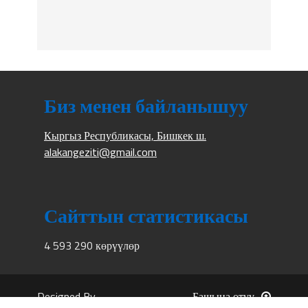
Биз менен байланышуу
Кыргыз Республикасы, Бишкек ш.
alakangeziti@gmail.com
Сайттын статистикасы
4 593 290 көрүүлөр
Designed By
Башына өтүү