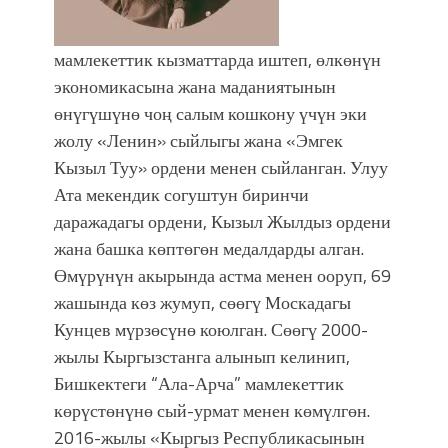
мамлекеттик кызматтарда иштеп, өлкөнүн
экономикасына жана маданиятынын
өнүгүшүнө чоң салым кошкону үчүн эки
жолу «Ленин» сыйлыгы жана «Эмгек
Кызыл Туу» ордени менен сыйланган. Улуу
Ата мекендик согуштун биринчи
даражадагы ордени, Кызыл Жылдыз ордени
жана башка көптөгөн медалдарды алган.
Өмүрүнүн акырында астма менен ооруп, 69
жашында көз жумуп, сөөгү Москадагы
Кунцев мүрзөсүнө коюлган. Сөөгү 2000-
жылы Кыргызстанга алынып келинип,
Бишкектеги “Ала-Арча” мамлекеттик
көрүстөнүнө сый-урмат менен көмүлгөн.
2016-жылы «Кыргыз Республикасынын