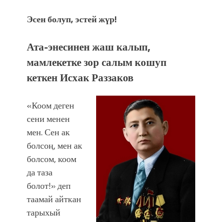
Эсен болуп, эстей жүр!
Ата-энесинен жаш калып,
мамлекетке зор салым кошуп
кеткен Исхак Раззаков
«Коом деген
сени менен
мен. Сен ак
болсоң, мен ак
болсом, коом
да таза
болот!» деп
таамай айткан
тарыхый