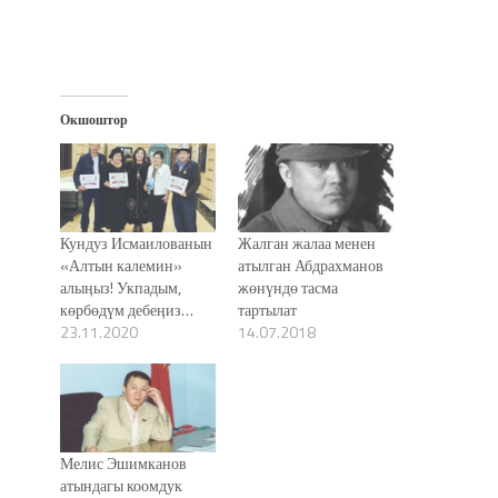
Окшоштор
Кундуз Исмаилованын
Жалган жалаа менен
«Алтын калемин»
атылган Абдрахманов
алыӊыз! Укпадым,
жөнүндө тасма
көрбөдүм дебеӊиз…
тартылат
23.11.2020
14.07.2018
Мелис Эшимканов
атындагы коомдук