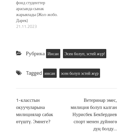
фонд студенттер
арасында сынак
жарыялады (Жол-жобо.
Дарек)
21.11.2023
Рубрика
Инсан
Эсен болуп, эстей жүр!
Tagged
инсан
эсен болуп эстей жүр
1-класстын
Ветеринар эмес,
окуучуларына
милиция болуп калган
милициялар сабак
Нурисбек Бекбердиев
өтүштү. Эмнеге?
спорт менен дүйнөгө
дүң болду…