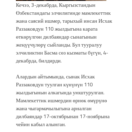
УЛУУ ЖУТТА УЛУТТУ САКТАГАН
Кечээ, 3-декабрда, Кыргызстандын
ЖУСУП АБДРАХМАНОВ
Өзбекстандагы элчилигинде мамлекеттик
жана саясий ишмер, тарыхый инсан Исхак
Раззаковдун 110 жылдыгына карата
өткөрүлгөн дилбаяндар сынагынын
жеңүүчүлөрү сыйланды. Бул тууралуу
элчиликтин Басма сөз кызматы бүгүн, 4-
декабрда, билдирди.
Алардын айтымында, сынак Исхак
Раззаковдун туулган күнүнүн 110
жылдыгынын алкагында уюштурулган.
Мамлекеттик ишмердин өрнөк өмүрүнө
жана чыгармачылыгына арналган
дилбаяндар 17-октябрынан 17-ноябрына
чейин кабыл алынган.