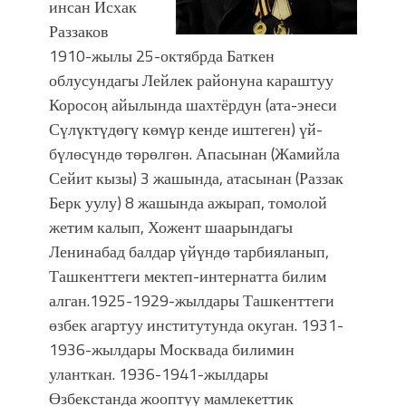
инсан Исхак
Раззаков
1910-жылы 25-октябрда Баткен
облусундагы Лейлек районуна караштуу
Коросоң айылында шахтёрдун (ата-энеси
Сүлүктүдөгү көмүр кенде иштеген) үй-
бүлөсүндө төрөлгөн. Апасынан (Жамийла
Сейит кызы) 3 жашында, атасынан (Раззак
Берк уулу) 8 жашында ажырап, томолой
жетим калып, Хожент шаарындагы
Ленинабад балдар үйүндө тарбияланып,
Ташкенттеги мектеп-интернатта билим
алган.1925-1929-жылдары Ташкенттеги
өзбек агартуу институтунда окуган. 1931-
1936-жылдары Москвада билимин
уланткан. 1936-1941-жылдары
Өзбекстанда жооптуу мамлекеттик